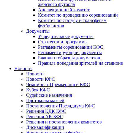
женского футбола
Апелляционный комитет
Комитет по проведению соревнований
Комитет по статусу и трансферам
футболистов
Документы
Учредительные документы
Стратегии и программы
Регламенты соревнований КФС
Регламентирующие документы
Бланки и образцы документов
Правила поведения зрителей на стадионе
Новости
Новости
Новости КФС
Чемпионат Премьер-лиги КФС
Кубок КФС
Судейские назначения
Протоколы матчей
Постановления Президиума КФС
Решения КДК КФС
Решения АК КФС
Решения и постановления комитетов
Дисквалификации
Новости крымского футбола