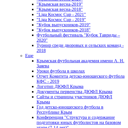
"Крымская весна-2019"
"Крымская весна-2018"
"Liga Космос Cup - 2021"
"Liga Космос Cup - 2019"
"Кубок выпускников-2019"
"Кубок выпускников-2018"
Футбольный фестиваль "Кубок Тавриды –
2020"
Турнир среди дворовых и сельских команд -
2018
Еще
Крымская футбольная академия имени А. Н.
Заяева
Уроки футбола в школах
Отчет Комитета детско-юношеского футбола
КФС - 2019
Логотип ДЮФЛ Крыма
Документы первенства ДЮФЛ Крыма
Сайты и страницы участников ДЮФЛ
Крыма
Год детско-юношеского футбола в
Республике Крым
Конференция "Структура и содержание
подготовки юных футболистов на базовом
этапе (7-14 лет)"