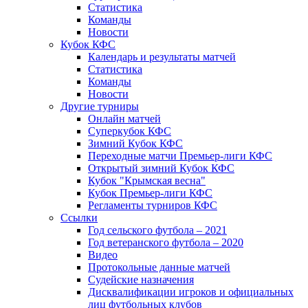
Статистика
Команды
Новости
Кубок КФС
Календарь и результаты матчей
Статистика
Команды
Новости
Другие турниры
Онлайн матчей
Суперкубок КФС
Зимний Кубок КФС
Переходные матчи Премьер-лиги КФС
Открытый зимний Кубок КФС
Кубок "Крымская весна"
Кубок Премьер-лиги КФС
Регламенты турниров КФС
Ссылки
Год сельского футбола – 2021
Год ветеранского футбола – 2020
Видео
Протокольные данные матчей
Судейские назначения
Дисквалификации игроков и официальных
лиц футбольных клубов