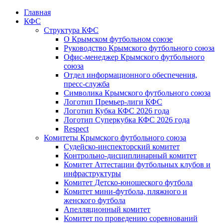
Главная
КФС
Структура КФС
О Крымском футбольном союзе
Руководство Крымского футбольного союза
Офис-менеджер Крымского футбольного
союза
Отдел информационного обеспечения,
пресс-служба
Символика Крымского футбольного союза
Логотип Премьер-лиги КФС
Логотип Кубка КФС 2026 года
Логотип Суперкубка КФС 2026 года
Respect
Комитеты Крымского футбольного союза
Судейско-инспекторский комитет
Контрольно-дисциплинарный комитет
Комитет Аттестации футбольных клубов и
инфраструктуры
Комитет Детско-юношеского футбола
Комитет мини-футбола, пляжного и
женского футбола
Апелляционный комитет
Комитет по проведению соревнований