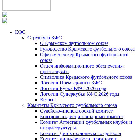
КФС
Структура КФС
О Крымском футбольном союзе
Руководство Крымского футбольного союза
Офис-менеджер Крымского футбольного
союза
Отдел информационного обеспечения,
пресс-служба
Символика Крымского футбольного союза
Логотип Премьер-лиги КФС
Логотип Кубка КФС 2026 года
Логотип Суперкубка КФС 2026 года
Respect
Комитеты Крымского футбольного союза
Судейско-инспекторский комитет
Контрольно-дисциплинарный комитет
Комитет Аттестации футбольных клубов и
инфраструктуры
Комитет Детско-юношеского футбола
Комитет мини-футбола, пляжного и