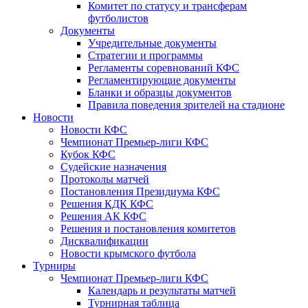
Комитет по статусу и трансферам
футболистов
Документы
Учредительные документы
Стратегии и программы
Регламенты соревнований КФС
Регламентирующие документы
Бланки и образцы документов
Правила поведения зрителей на стадионе
Новости
Новости КФС
Чемпионат Премьер-лиги КФС
Кубок КФС
Судейские назначения
Протоколы матчей
Постановления Президиума КФС
Решения КДК КФС
Решения АК КФС
Решения и постановления комитетов
Дисквалификации
Новости крымского футбола
Турниры
Чемпионат Премьер-лиги КФС
Календарь и результаты матчей
Турнирная таблица