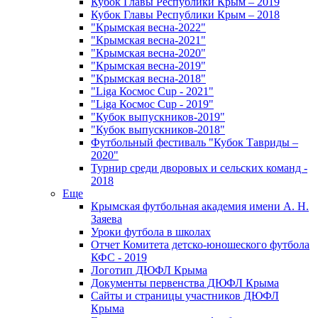
Кубок Главы Республики Крым – 2019
Кубок Главы Республики Крым – 2018
"Крымская весна-2022"
"Крымская весна-2021"
"Крымская весна-2020"
"Крымская весна-2019"
"Крымская весна-2018"
"Liga Космос Cup - 2021"
"Liga Космос Cup - 2019"
"Кубок выпускников-2019"
"Кубок выпускников-2018"
Футбольный фестиваль "Кубок Тавриды –
2020"
Турнир среди дворовых и сельских команд -
2018
Еще
Крымская футбольная академия имени А. Н.
Заяева
Уроки футбола в школах
Отчет Комитета детско-юношеского футбола
КФС - 2019
Логотип ДЮФЛ Крыма
Документы первенства ДЮФЛ Крыма
Сайты и страницы участников ДЮФЛ
Крыма