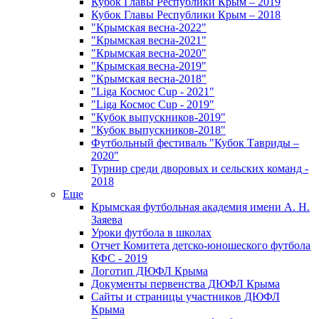
Кубок Главы Республики Крым – 2019
Кубок Главы Республики Крым – 2018
"Крымская весна-2022"
"Крымская весна-2021"
"Крымская весна-2020"
"Крымская весна-2019"
"Крымская весна-2018"
"Liga Космос Cup - 2021"
"Liga Космос Cup - 2019"
"Кубок выпускников-2019"
"Кубок выпускников-2018"
Футбольный фестиваль "Кубок Тавриды –
2020"
Турнир среди дворовых и сельских команд -
2018
Еще
Крымская футбольная академия имени А. Н.
Заяева
Уроки футбола в школах
Отчет Комитета детско-юношеского футбола
КФС - 2019
Логотип ДЮФЛ Крыма
Документы первенства ДЮФЛ Крыма
Сайты и страницы участников ДЮФЛ
Крыма