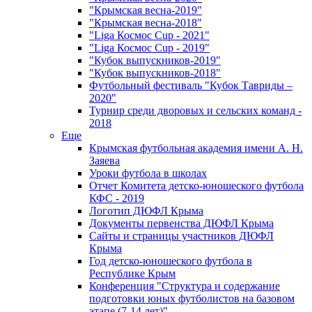
"Крымская весна-2019"
"Крымская весна-2018"
"Liga Космос Cup - 2021"
"Liga Космос Cup - 2019"
"Кубок выпускников-2019"
"Кубок выпускников-2018"
Футбольный фестиваль "Кубок Тавриды –
2020"
Турнир среди дворовых и сельских команд -
2018
Еще
Крымская футбольная академия имени А. Н.
Заяева
Уроки футбола в школах
Отчет Комитета детско-юношеского футбола
КФС - 2019
Логотип ДЮФЛ Крыма
Документы первенства ДЮФЛ Крыма
Сайты и страницы участников ДЮФЛ
Крыма
Год детско-юношеского футбола в
Республике Крым
Конференция "Структура и содержание
подготовки юных футболистов на базовом
этапе (7-14 лет)"