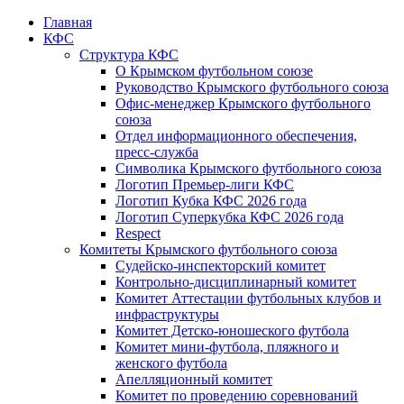
Главная
КФС
Структура КФС
О Крымском футбольном союзе
Руководство Крымского футбольного союза
Офис-менеджер Крымского футбольного
союза
Отдел информационного обеспечения,
пресс-служба
Символика Крымского футбольного союза
Логотип Премьер-лиги КФС
Логотип Кубка КФС 2026 года
Логотип Суперкубка КФС 2026 года
Respect
Комитеты Крымского футбольного союза
Судейско-инспекторский комитет
Контрольно-дисциплинарный комитет
Комитет Аттестации футбольных клубов и
инфраструктуры
Комитет Детско-юношеского футбола
Комитет мини-футбола, пляжного и
женского футбола
Апелляционный комитет
Комитет по проведению соревнований