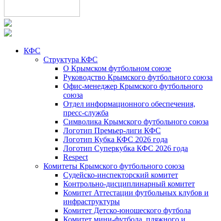
КФС
Структура КФС
О Крымском футбольном союзе
Руководство Крымского футбольного союза
Офис-менеджер Крымского футбольного
союза
Отдел информационного обеспечения,
пресс-служба
Символика Крымского футбольного союза
Логотип Премьер-лиги КФС
Логотип Кубка КФС 2026 года
Логотип Суперкубка КФС 2026 года
Respect
Комитеты Крымского футбольного союза
Судейско-инспекторский комитет
Контрольно-дисциплинарный комитет
Комитет Аттестации футбольных клубов и
инфраструктуры
Комитет Детско-юношеского футбола
Комитет мини-футбола, пляжного и