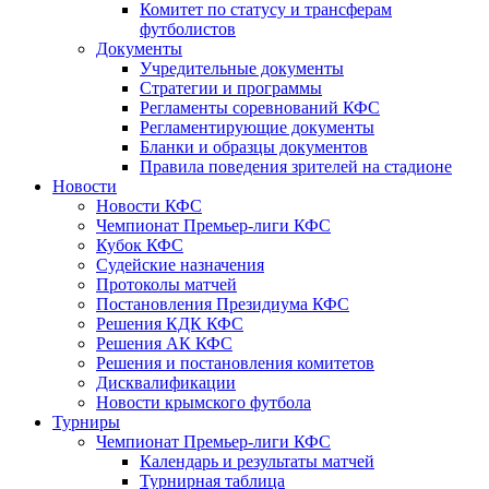
Комитет по статусу и трансферам
футболистов
Документы
Учредительные документы
Стратегии и программы
Регламенты соревнований КФС
Регламентирующие документы
Бланки и образцы документов
Правила поведения зрителей на стадионе
Новости
Новости КФС
Чемпионат Премьер-лиги КФС
Кубок КФС
Судейские назначения
Протоколы матчей
Постановления Президиума КФС
Решения КДК КФС
Решения АК КФС
Решения и постановления комитетов
Дисквалификации
Новости крымского футбола
Турниры
Чемпионат Премьер-лиги КФС
Календарь и результаты матчей
Турнирная таблица