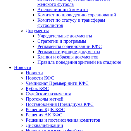
женского футбола
Апелляционный комитет
Комитет по проведению соревнований
Комитет по статусу и трансферам
футболистов
Документы
Учредительные документы
Стратегии и программы
Регламенты соревнований КФС
Регламентирующие документы
Бланки и образцы документов
Правила поведения зрителей на стадионе
Новости
Новости
Новости КФС
Чемпионат Премьер-лиги КФС
Кубок КФС
Судейские назначения
Протоколы матчей
Постановления Президиума КФС
Решения КДК КФС
Решения АК КФС
Решения и постановления комитетов
Дисквалификации
Новости крымского футбола