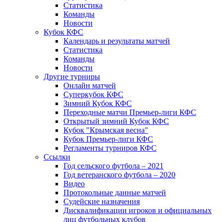
Статистика
Команды
Новости
Кубок КФС
Календарь и результаты матчей
Статистика
Команды
Новости
Другие турниры
Онлайн матчей
Суперкубок КФС
Зимний Кубок КФС
Переходные матчи Премьер-лиги КФС
Открытый зимний Кубок КФС
Кубок "Крымская весна"
Кубок Премьер-лиги КФС
Регламенты турниров КФС
Ссылки
Год сельского футбола – 2021
Год ветеранского футбола – 2020
Видео
Протокольные данные матчей
Судейские назначения
Дисквалификации игроков и официальных
лиц футбольных клубов