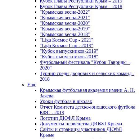
Кубок Главы Республики Крым – 2019
Кубок Главы Республики Крым – 2018
"Крымская весна-2022"
"Крымская весна-2021"
"Крымская весна-2020"
"Крымская весна-2019"
"Крымская весна-2018"
"Liga Космос Cup - 2021"
"Liga Космос Cup - 2019"
"Кубок выпускников-2019"
"Кубок выпускников-2018"
Футбольный фестиваль "Кубок Тавриды –
2020"
Турнир среди дворовых и сельских команд -
2018
Еще
Крымская футбольная академия имени А. Н.
Заяева
Уроки футбола в школах
Отчет Комитета детско-юношеского футбола
КФС - 2019
Логотип ДЮФЛ Крыма
Документы первенства ДЮФЛ Крыма
Сайты и страницы участников ДЮФЛ
Крыма