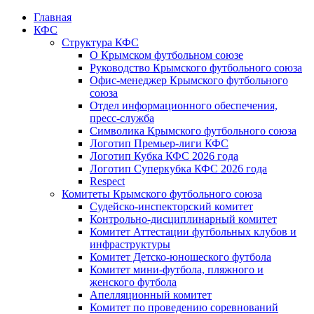
Главная
КФС
Структура КФС
О Крымском футбольном союзе
Руководство Крымского футбольного союза
Офис-менеджер Крымского футбольного
союза
Отдел информационного обеспечения,
пресс-служба
Символика Крымского футбольного союза
Логотип Премьер-лиги КФС
Логотип Кубка КФС 2026 года
Логотип Суперкубка КФС 2026 года
Respect
Комитеты Крымского футбольного союза
Судейско-инспекторский комитет
Контрольно-дисциплинарный комитет
Комитет Аттестации футбольных клубов и
инфраструктуры
Комитет Детско-юношеского футбола
Комитет мини-футбола, пляжного и
женского футбола
Апелляционный комитет
Комитет по проведению соревнований