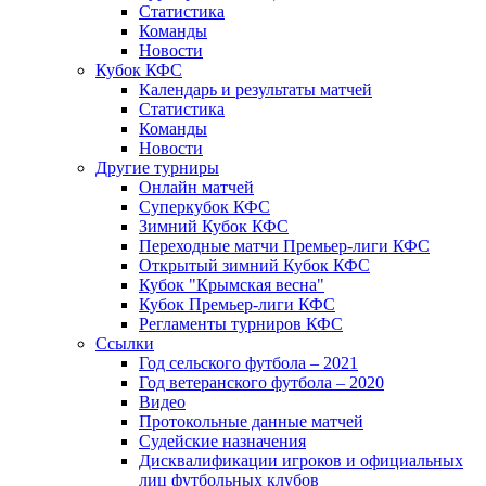
Статистика
Команды
Новости
Кубок КФС
Календарь и результаты матчей
Статистика
Команды
Новости
Другие турниры
Онлайн матчей
Суперкубок КФС
Зимний Кубок КФС
Переходные матчи Премьер-лиги КФС
Открытый зимний Кубок КФС
Кубок "Крымская весна"
Кубок Премьер-лиги КФС
Регламенты турниров КФС
Ссылки
Год сельского футбола – 2021
Год ветеранского футбола – 2020
Видео
Протокольные данные матчей
Судейские назначения
Дисквалификации игроков и официальных
лиц футбольных клубов