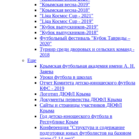
"Крымская весна-2019"
"Крымская весна-2018"
"Liga Космос Cup - 2021"
"Liga Космос Cup - 2019"
"Кубок выпускников-2019"
"Кубок выпускников-2018"
Футбольный фестиваль "Кубок Тавриды –
2020"
Турнир среди дворовых и сельских команд -
2018
Еще
Крымская футбольная академия имени А. Н.
Заяева
Уроки футбола в школах
Отчет Комитета детско-юношеского футбола
КФС - 2019
Логотип ДЮФЛ Крыма
Документы первенства ДЮФЛ Крыма
Сайты и страницы участников ДЮФЛ
Крыма
Год детско-юношеского футбола в
Республике Крым
Конференция "Структура и содержание
подготовки юных футболистов на базовом
этапе (7-14 лет)"