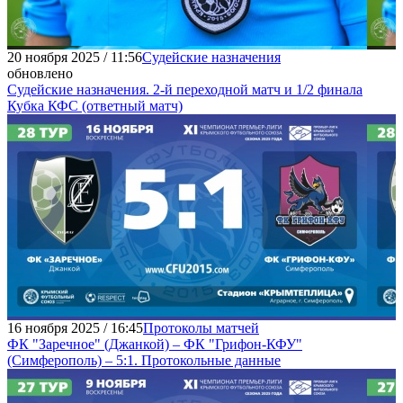
20 ноября 2025 / 11:56
Судейские назначения
обновлено
Судейские назначения. 2-й переходной матч и 1/2 финала
Кубка КФС (ответный матч)
16 ноября 2025 / 16:45
Протоколы матчей
ФК "Заречное" (Джанкой) – ФК "Грифон-КФУ"
(Симферополь) – 5:1. Протокольные данные