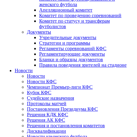
женского футбола
Апелляционный комитет
Комитет по проведению соревнований
Комитет по статусу и трансферам
футболистов
Документы
Учредительные документы
Стратегии и программы
Регламенты соревнований КФС
Регламентирующие документы
Бланки и образцы документов
Правила поведения зрителей на стадионе
Новости
Новости
Новости КФС
Чемпионат Премьер-лиги КФС
Кубок КФС
Судейские назначения
Протоколы матчей
Постановления Президиума КФС
Решения КДК КФС
Решения АК КФС
Решения и постановления комитетов
Дисквалификации
Новости крымского футбола