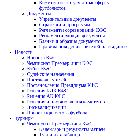
Комитет по статусу и трансферам
футболистов
Документы
Учредительные документы
Стратегии и программы
Регламенты соревнований КФС
Регламентирующие документы
Бланки и образцы документов
Правила поведения зрителей на стадионе
Новости
Новости КФС
Чемпионат Премьер-лиги КФС
Кубок КФС
Судейские назначения
Протоколы матчей
Постановления Президиума КФС
Решения КДК КФС
Решения АК КФС
Решения и постановления комитетов
Дисквалификации
Новости крымского футбола
Турниры
Чемпионат Премьер-лиги КФС
Календарь и результаты матчей
Турнирная таблица