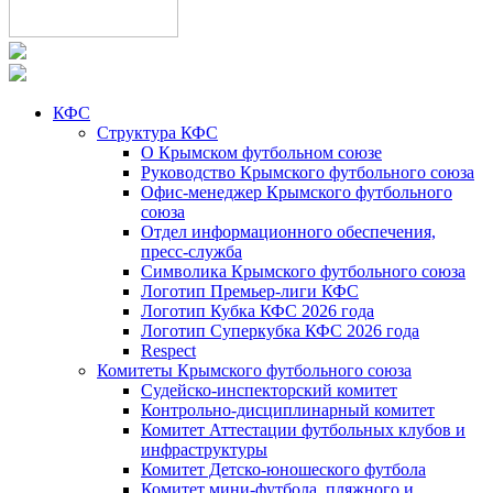
КФС
Структура КФС
О Крымском футбольном союзе
Руководство Крымского футбольного союза
Офис-менеджер Крымского футбольного
союза
Отдел информационного обеспечения,
пресс-служба
Символика Крымского футбольного союза
Логотип Премьер-лиги КФС
Логотип Кубка КФС 2026 года
Логотип Суперкубка КФС 2026 года
Respect
Комитеты Крымского футбольного союза
Судейско-инспекторский комитет
Контрольно-дисциплинарный комитет
Комитет Аттестации футбольных клубов и
инфраструктуры
Комитет Детско-юношеского футбола
Комитет мини-футбола, пляжного и