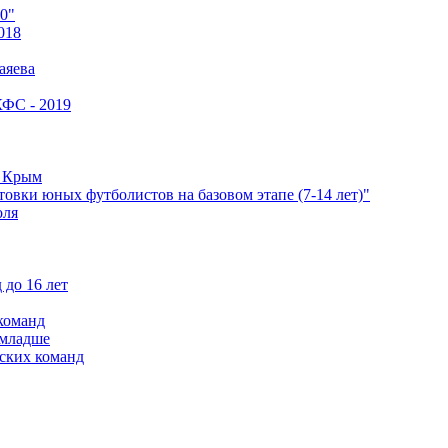
0"
018
аяева
КФС - 2019
е Крым
овки юных футболистов на базовом этапе (7-14 лет)"
оля
 до 16 лет
команд
 младше
ских команд