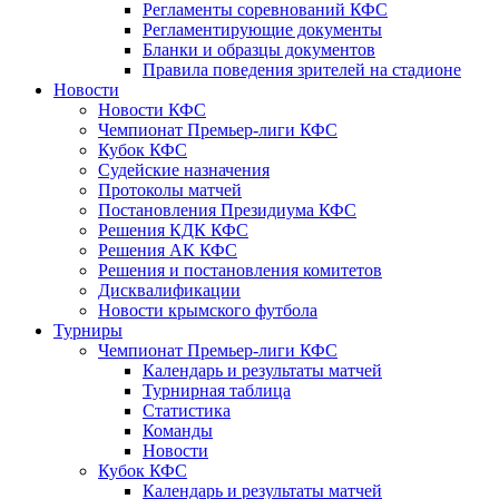
Регламенты соревнований КФС
Регламентирующие документы
Бланки и образцы документов
Правила поведения зрителей на стадионе
Новости
Новости КФС
Чемпионат Премьер-лиги КФС
Кубок КФС
Судейские назначения
Протоколы матчей
Постановления Президиума КФС
Решения КДК КФС
Решения АК КФС
Решения и постановления комитетов
Дисквалификации
Новости крымского футбола
Турниры
Чемпионат Премьер-лиги КФС
Календарь и результаты матчей
Турнирная таблица
Статистика
Команды
Новости
Кубок КФС
Календарь и результаты матчей