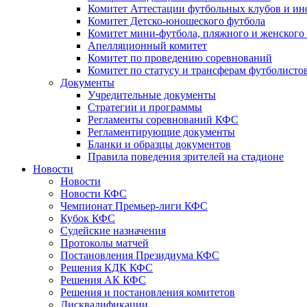
Комитет Аттестации футбольных клубов и и
Комитет Детско-юношеского футбола
Комитет мини-футбола, пляжного и женского
Апелляционный комитет
Комитет по проведению соревнований
Комитет по статусу и трансферам футболисто
Документы
Учредительные документы
Стратегии и программы
Регламенты соревнований КФС
Регламентирующие документы
Бланки и образцы документов
Правила поведения зрителей на стадионе
Новости
Новости
Новости КФС
Чемпионат Премьер-лиги КФС
Кубок КФС
Судейские назначения
Протоколы матчей
Постановления Президиума КФС
Решения КДК КФС
Решения АК КФС
Решения и постановления комитетов
Дисквалификации