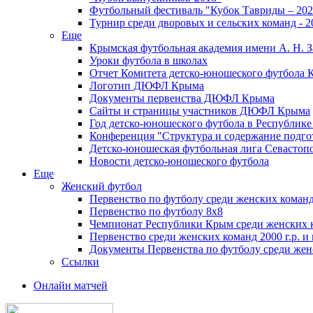
Футбольный фестиваль "Кубок Тавриды – 202
Турнир среди дворовых и сельских команд - 2
Еще
Крымская футбольная академия имени А. Н. З
Уроки футбола в школах
Отчет Комитета детско-юношеского футбола 
Логотип ДЮФЛ Крыма
Документы первенства ДЮФЛ Крыма
Сайты и страницы участников ДЮФЛ Крыма
Год детско-юношеского футбола в Республик
Конференция "Структура и содержание подгот
Детско-юношеская футбольная лига Севастоп
Новости детско-юношеского футбола
Еще
Женский футбол
Первенство по футболу среди женских команд
Первенство по футболу 8х8
Чемпионат Республики Крым среди женских 
Первенство среди женских команд 2000 г.р. и
Документы Первенства по футболу среди жен
Ссылки
Онлайн матчей