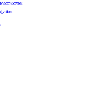
нфраструктуры
 футбола
в