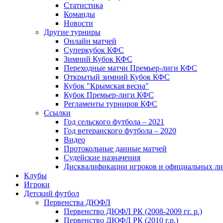
Статистика
Команды
Новости
Другие турниры
Онлайн матчей
Суперкубок КФС
Зимний Кубок КФС
Переходные матчи Премьер-лиги КФС
Открытый зимний Кубок КФС
Кубок "Крымская весна"
Кубок Премьер-лиги КФС
Регламенты турниров КФС
Ссылки
Год сельского футбола – 2021
Год ветеранского футбола – 2020
Видео
Протокольные данные матчей
Судейские назначения
Дисквалификации игроков и официальных ли
Клубы
Игроки
Детский футбол
Первенства ДЮФЛ
Первенство ДЮФЛ РК (2008-2009 гг. р.)
Первенство ДЮФЛ РК (2010 г.р.)