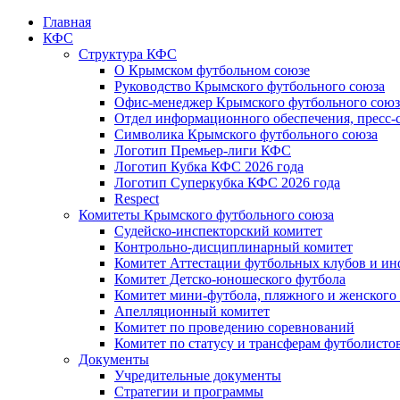
Главная
КФС
Структура КФС
О Крымском футбольном союзе
Руководство Крымского футбольного союза
Офис-менеджер Крымского футбольного союз
Отдел информационного обеспечения, пресс-
Символика Крымского футбольного союза
Логотип Премьер-лиги КФС
Логотип Кубка КФС 2026 года
Логотип Суперкубка КФС 2026 года
Respect
Комитеты Крымского футбольного союза
Судейско-инспекторский комитет
Контрольно-дисциплинарный комитет
Комитет Аттестации футбольных клубов и и
Комитет Детско-юношеского футбола
Комитет мини-футбола, пляжного и женского
Апелляционный комитет
Комитет по проведению соревнований
Комитет по статусу и трансферам футболисто
Документы
Учредительные документы
Стратегии и программы