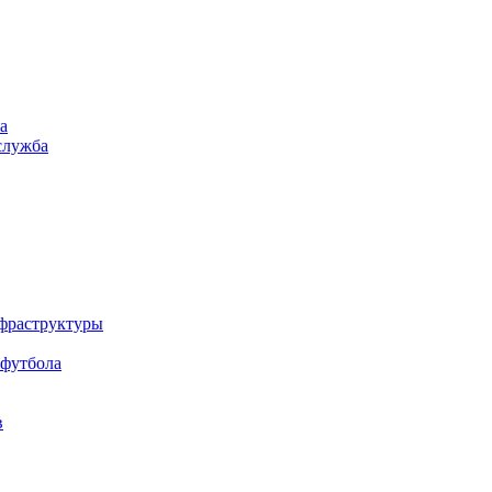
а
служба
нфраструктуры
 футбола
в