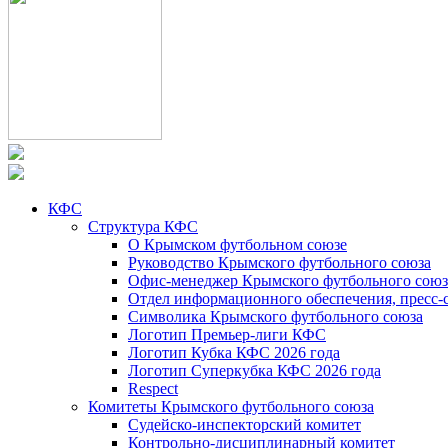
КФС
Структура КФС
О Крымском футбольном союзе
Руководство Крымского футбольного союза
Офис-менеджер Крымского футбольного союз
Отдел информационного обеспечения, пресс-
Символика Крымского футбольного союза
Логотип Премьер-лиги КФС
Логотип Кубка КФС 2026 года
Логотип Суперкубка КФС 2026 года
Respect
Комитеты Крымского футбольного союза
Судейско-инспекторский комитет
Контрольно-дисциплинарный комитет