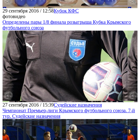
29 сентября 2016 / 12:58
Кубок КФС
фото
видео
Определены пары 1/8 финала розыгрыша Кубка Крымского
футбольного союза
27 сентября 2016 / 15:39
Судейские назначения
Чемпионат Премьер-лиги Крымского футбольного союза. 7-й
тур. Судейские назначения