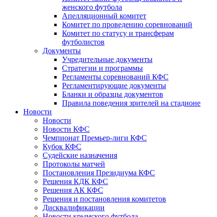
женского футбола
Апелляционный комитет
Комитет по проведению соревнований
Комитет по статусу и трансферам
футболистов
Документы
Учредительные документы
Стратегии и программы
Регламенты соревнований КФС
Регламентирующие документы
Бланки и образцы документов
Правила поведения зрителей на стадионе
Новости
Новости
Новости КФС
Чемпионат Премьер-лиги КФС
Кубок КФС
Судейские назначения
Протоколы матчей
Постановления Президиума КФС
Решения КДК КФС
Решения АК КФС
Решения и постановления комитетов
Дисквалификации
Новости крымского футбола