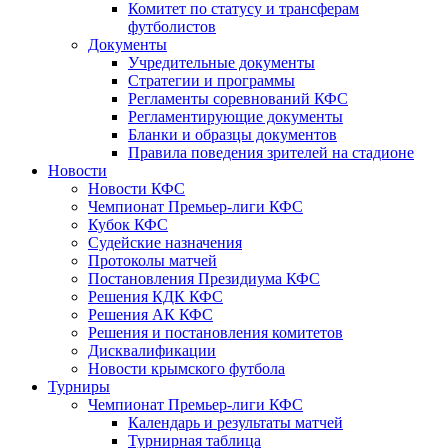
Комитет по статусу и трансферам
футболистов
Документы
Учредительные документы
Стратегии и программы
Регламенты соревнований КФС
Регламентирующие документы
Бланки и образцы документов
Правила поведения зрителей на стадионе
Новости
Новости КФС
Чемпионат Премьер-лиги КФС
Кубок КФС
Судейские назначения
Протоколы матчей
Постановления Президиума КФС
Решения КДК КФС
Решения АК КФС
Решения и постановления комитетов
Дисквалификации
Новости крымского футбола
Турниры
Чемпионат Премьер-лиги КФС
Календарь и результаты матчей
Турнирная таблица