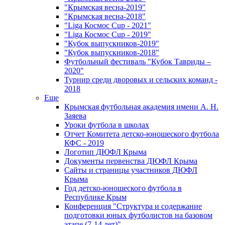
"Крымская весна-2019"
"Крымская весна-2018"
"Liga Космос Cup - 2021"
"Liga Космос Cup - 2019"
"Кубок выпускников-2019"
"Кубок выпускников-2018"
Футбольный фестиваль "Кубок Тавриды –
2020"
Турнир среди дворовых и сельских команд -
2018
Еще
Крымская футбольная академия имени А. Н.
Заяева
Уроки футбола в школах
Отчет Комитета детско-юношеского футбола
КФС - 2019
Логотип ДЮФЛ Крыма
Документы первенства ДЮФЛ Крыма
Сайты и страницы участников ДЮФЛ
Крыма
Год детско-юношеского футбола в
Республике Крым
Конференция "Структура и содержание
подготовки юных футболистов на базовом
этапе (7-14 лет)"