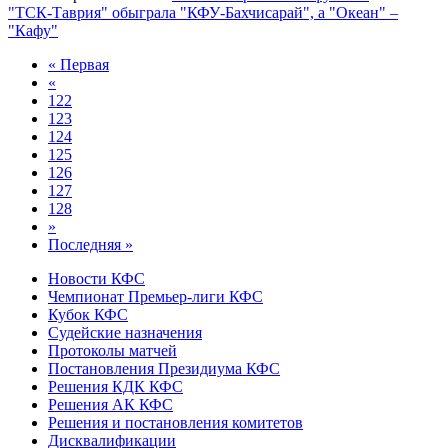
"ТСК-Таврия" обыграла "КФУ-Бахчисарай", а "Океан" –
"Кафу"
« Первая
«
122
123
124
125
126
127
128
»
Последняя »
Новости КФС
Чемпионат Премьер-лиги КФС
Кубок КФС
Судейские назначения
Протоколы матчей
Постановления Президиума КФС
Решения КДК КФС
Решения АК КФС
Решения и постановления комитетов
Дисквалификации