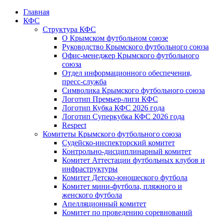
Главная
КФС
Структура КФС
О Крымском футбольном союзе
Руководство Крымского футбольного союза
Офис-менеджер Крымского футбольного
союза
Отдел информационного обеспечения,
пресс-служба
Символика Крымского футбольного союза
Логотип Премьер-лиги КФС
Логотип Кубка КФС 2026 года
Логотип Суперкубка КФС 2026 года
Respect
Комитеты Крымского футбольного союза
Судейско-инспекторский комитет
Контрольно-дисциплинарный комитет
Комитет Аттестации футбольных клубов и
инфраструктуры
Комитет Детско-юношеского футбола
Комитет мини-футбола, пляжного и
женского футбола
Апелляционный комитет
Комитет по проведению соревнований