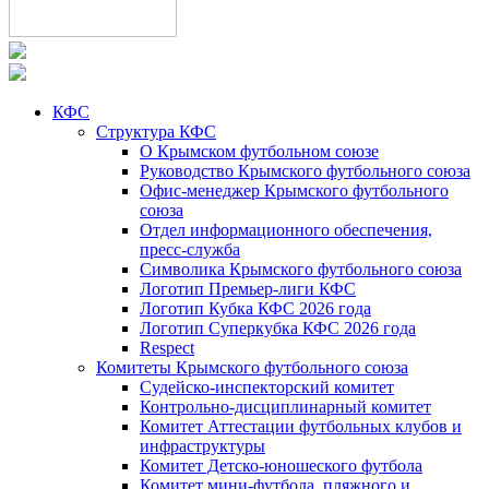
КФС
Структура КФС
О Крымском футбольном союзе
Руководство Крымского футбольного союза
Офис-менеджер Крымского футбольного
союза
Отдел информационного обеспечения,
пресс-служба
Символика Крымского футбольного союза
Логотип Премьер-лиги КФС
Логотип Кубка КФС 2026 года
Логотип Суперкубка КФС 2026 года
Respect
Комитеты Крымского футбольного союза
Судейско-инспекторский комитет
Контрольно-дисциплинарный комитет
Комитет Аттестации футбольных клубов и
инфраструктуры
Комитет Детско-юношеского футбола
Комитет мини-футбола, пляжного и