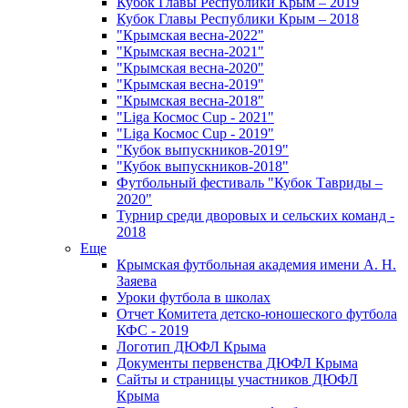
Кубок Главы Республики Крым – 2019
Кубок Главы Республики Крым – 2018
"Крымская весна-2022"
"Крымская весна-2021"
"Крымская весна-2020"
"Крымская весна-2019"
"Крымская весна-2018"
"Liga Космос Cup - 2021"
"Liga Космос Cup - 2019"
"Кубок выпускников-2019"
"Кубок выпускников-2018"
Футбольный фестиваль "Кубок Тавриды –
2020"
Турнир среди дворовых и сельских команд -
2018
Еще
Крымская футбольная академия имени А. Н.
Заяева
Уроки футбола в школах
Отчет Комитета детско-юношеского футбола
КФС - 2019
Логотип ДЮФЛ Крыма
Документы первенства ДЮФЛ Крыма
Сайты и страницы участников ДЮФЛ
Крыма