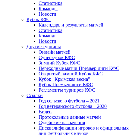
Статистика
Команды
Новости
Кубок КФС
Календарь и результаты матчей
Статистика
Команды
Новости
Другие турниры
Онлайн матчей
Суперкубок КФС
Зимний Кубок КФС
Переходные матчи Премьер-лиги КФС
Открытый зимний Кубок КФС
Кубок "Крымская весна"
Кубок Премьер-лиги КФС
Регламенты турниров КФС
Ссылки
Год сельского футбола – 2021
Год ветеранского футбола – 2020
Видео
Протокольные данные матчей
Судейские назначения
Дисквалификации игроков и официальных
лиц футбольных клубов