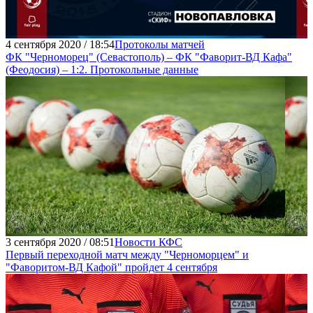
4 сентября 2020 / 18:54
Протоколы матчей
ФК "Черноморец" (Севастополь) – ФК "Фаворит-ВД Кафа"
(Феодосия) – 1:2. Протокольные данные
3 сентября 2020 / 08:51
Новости КФС
Первый переходной матч между "Черноморцем" и
"Фаворитом-ВД Кафой" пройдет 4 сентября