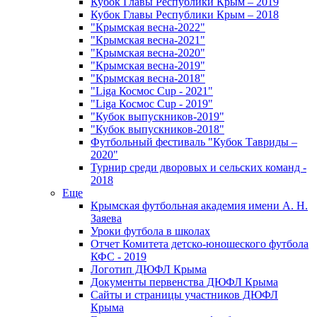
Кубок Главы Республики Крым – 2019
Кубок Главы Республики Крым – 2018
"Крымская весна-2022"
"Крымская весна-2021"
"Крымская весна-2020"
"Крымская весна-2019"
"Крымская весна-2018"
"Liga Космос Cup - 2021"
"Liga Космос Cup - 2019"
"Кубок выпускников-2019"
"Кубок выпускников-2018"
Футбольный фестиваль "Кубок Тавриды –
2020"
Турнир среди дворовых и сельских команд -
2018
Еще
Крымская футбольная академия имени А. Н.
Заяева
Уроки футбола в школах
Отчет Комитета детско-юношеского футбола
КФС - 2019
Логотип ДЮФЛ Крыма
Документы первенства ДЮФЛ Крыма
Сайты и страницы участников ДЮФЛ
Крыма