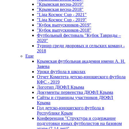
"Крымская весна-2019"
"Крымская весна-2018"
"Liga Космос Cup - 2021"
"Liga Космос Cup - 2019"
"Кубок выпускников-2019"
"Кубок выпускников-2018"
Футбольный фестиваль "Кубок Тавриды –
2020"
Турнир среди дворовых и сельских команд -
2018
Еще
Крымская футбольная академия имени А. Н.
Заяева
Уроки футбола в школах
Отчет Комитета детско-юношеского футбола
КФС - 2019
Логотип ДЮФЛ Крыма
Документы первенства ДЮФЛ Крыма
Сайты и страницы участников ДЮФЛ
Крыма
Год детско-юношеского футбола в
Республике Крым
Конференция "Структура и содержание
подготовки юных футболистов на базовом
этапе (7-14 лет)"