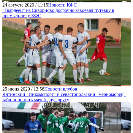
24 августа 2020 / 11:15
Новости КФС
"Гвардеец" из Скворцово досрочно завоевал путевку в
премьер-лигу КФС
25 июня 2020 / 13:56
Новости клубов
Ялтинский "Инкомспорт" и севастопольский "Черноморец"
забили по пять мячей друг другу