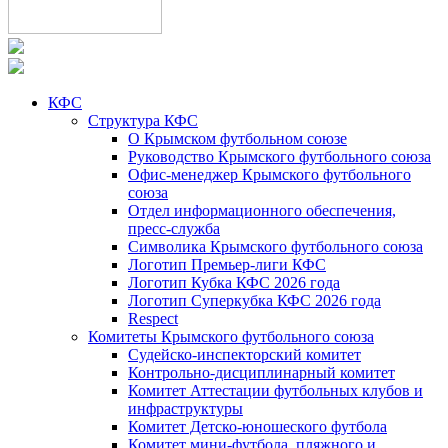
КФС
Структура КФС
О Крымском футбольном союзе
Руководство Крымского футбольного союза
Офис-менеджер Крымского футбольного
союза
Отдел информационного обеспечения,
пресс-служба
Символика Крымского футбольного союза
Логотип Премьер-лиги КФС
Логотип Кубка КФС 2026 года
Логотип Суперкубка КФС 2026 года
Respect
Комитеты Крымского футбольного союза
Судейско-инспекторский комитет
Контрольно-дисциплинарный комитет
Комитет Аттестации футбольных клубов и
инфраструктуры
Комитет Детско-юношеского футбола
Комитет мини-футбола, пляжного и