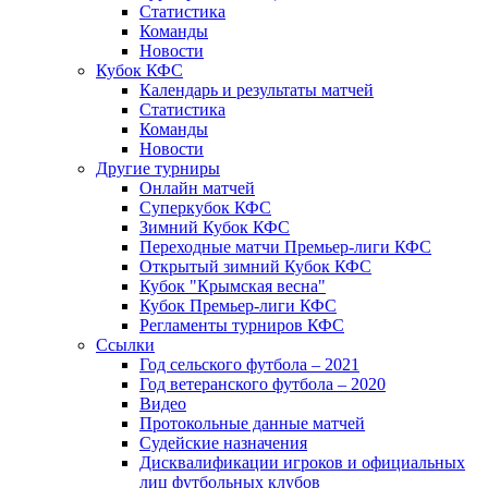
Статистика
Команды
Новости
Кубок КФС
Календарь и результаты матчей
Статистика
Команды
Новости
Другие турниры
Онлайн матчей
Суперкубок КФС
Зимний Кубок КФС
Переходные матчи Премьер-лиги КФС
Открытый зимний Кубок КФС
Кубок "Крымская весна"
Кубок Премьер-лиги КФС
Регламенты турниров КФС
Ссылки
Год сельского футбола – 2021
Год ветеранского футбола – 2020
Видео
Протокольные данные матчей
Судейские назначения
Дисквалификации игроков и официальных
лиц футбольных клубов