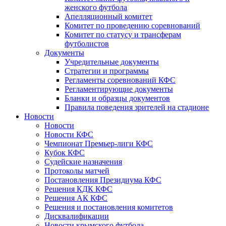
женского футбола
Апелляционный комитет
Комитет по проведению соревнований
Комитет по статусу и трансферам
футболистов
Документы
Учредительные документы
Стратегии и программы
Регламенты соревнований КФС
Регламентирующие документы
Бланки и образцы документов
Правила поведения зрителей на стадионе
Новости
Новости
Новости КФС
Чемпионат Премьер-лиги КФС
Кубок КФС
Судейские назначения
Протоколы матчей
Постановления Президиума КФС
Решения КДК КФС
Решения АК КФС
Решения и постановления комитетов
Дисквалификации
Новости крымского футбола