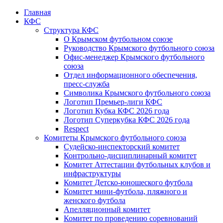
Главная
КФС
Структура КФС
О Крымском футбольном союзе
Руководство Крымского футбольного союза
Офис-менеджер Крымского футбольного
союза
Отдел информационного обеспечения,
пресс-служба
Символика Крымского футбольного союза
Логотип Премьер-лиги КФС
Логотип Кубка КФС 2026 года
Логотип Суперкубка КФС 2026 года
Respect
Комитеты Крымского футбольного союза
Судейско-инспекторский комитет
Контрольно-дисциплинарный комитет
Комитет Аттестации футбольных клубов и
инфраструктуры
Комитет Детско-юношеского футбола
Комитет мини-футбола, пляжного и
женского футбола
Апелляционный комитет
Комитет по проведению соревнований