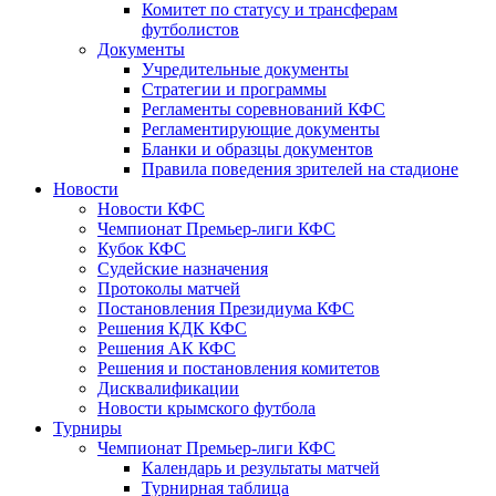
Комитет по статусу и трансферам
футболистов
Документы
Учредительные документы
Стратегии и программы
Регламенты соревнований КФС
Регламентирующие документы
Бланки и образцы документов
Правила поведения зрителей на стадионе
Новости
Новости КФС
Чемпионат Премьер-лиги КФС
Кубок КФС
Судейские назначения
Протоколы матчей
Постановления Президиума КФС
Решения КДК КФС
Решения АК КФС
Решения и постановления комитетов
Дисквалификации
Новости крымского футбола
Турниры
Чемпионат Премьер-лиги КФС
Календарь и результаты матчей
Турнирная таблица