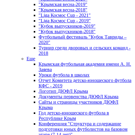
"Крымская весна-2019"
"Крымская весна-2018"
"Liga Космос Cup - 2021"
"Liga Космос Cup - 2019"
"Кубок выпускников-2019"
"Кубок выпускников-2018"
Футбольный фестиваль "Кубок Тавриды –
2020"
Турнир среди дворовых и сельских команд -
2018
Еще
Крымская футбольная академия имени А. Н.
Заяева
Уроки футбола в школах
Отчет Комитета детско-юношеского футбола
КФС - 2019
Логотип ДЮФЛ Крыма
Документы первенства ДЮФЛ Крыма
Сайты и страницы участников ДЮФЛ
Крыма
Год детско-юношеского футбола в
Республике Крым
Конференция "Структура и содержание
подготовки юных футболистов на базовом
этапе (7-14 лет)"