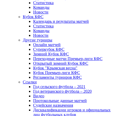
Статистика
Команды
Новости
Кубок КФС
Календарь и результаты матчей
Статистика
Команды
Новости
Другие турниры
Онлайн матчей
Суперкубок КФС
Зимний Кубок КФС
Переходные матчи Премьер-лиги КФС
Открытый зимний Кубок КФС
Кубок "Крымская весна"
Кубок Премьер-лиги КФС
Регламенты турниров КФС
Ссылки
Год сельского футбола – 2021
Год ветеранского футбола – 2020
Видео
Протокольные данные матчей
Судейские назначения
Дисквалификации игроков и официальных
лиц футбольных клубов