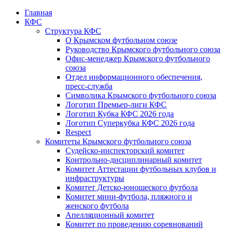
Главная
КФС
Структура КФС
О Крымском футбольном союзе
Руководство Крымского футбольного союза
Офис-менеджер Крымского футбольного
союза
Отдел информационного обеспечения,
пресс-служба
Символика Крымского футбольного союза
Логотип Премьер-лиги КФС
Логотип Кубка КФС 2026 года
Логотип Суперкубка КФС 2026 года
Respect
Комитеты Крымского футбольного союза
Судейско-инспекторский комитет
Контрольно-дисциплинарный комитет
Комитет Аттестации футбольных клубов и
инфраструктуры
Комитет Детско-юношеского футбола
Комитет мини-футбола, пляжного и
женского футбола
Апелляционный комитет
Комитет по проведению соревнований