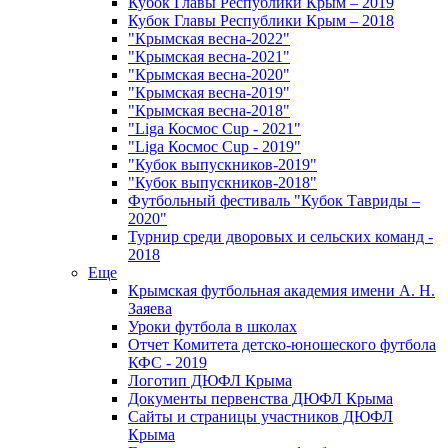
Кубок Главы Республики Крым – 2019
Кубок Главы Республики Крым – 2018
"Крымская весна-2022"
"Крымская весна-2021"
"Крымская весна-2020"
"Крымская весна-2019"
"Крымская весна-2018"
"Liga Космос Cup - 2021"
"Liga Космос Cup - 2019"
"Кубок выпускников-2019"
"Кубок выпускников-2018"
Футбольный фестиваль "Кубок Тавриды –
2020"
Турнир среди дворовых и сельских команд -
2018
Еще
Крымская футбольная академия имени А. Н.
Заяева
Уроки футбола в школах
Отчет Комитета детско-юношеского футбола
КФС - 2019
Логотип ДЮФЛ Крыма
Документы первенства ДЮФЛ Крыма
Сайты и страницы участников ДЮФЛ
Крыма