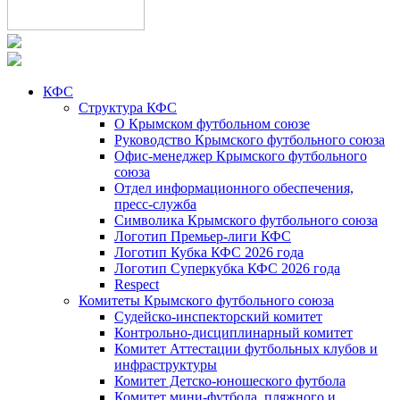
КФС
Структура КФС
О Крымском футбольном союзе
Руководство Крымского футбольного союза
Офис-менеджер Крымского футбольного
союза
Отдел информационного обеспечения,
пресс-служба
Символика Крымского футбольного союза
Логотип Премьер-лиги КФС
Логотип Кубка КФС 2026 года
Логотип Суперкубка КФС 2026 года
Respect
Комитеты Крымского футбольного союза
Судейско-инспекторский комитет
Контрольно-дисциплинарный комитет
Комитет Аттестации футбольных клубов и
инфраструктуры
Комитет Детско-юношеского футбола
Комитет мини-футбола, пляжного и