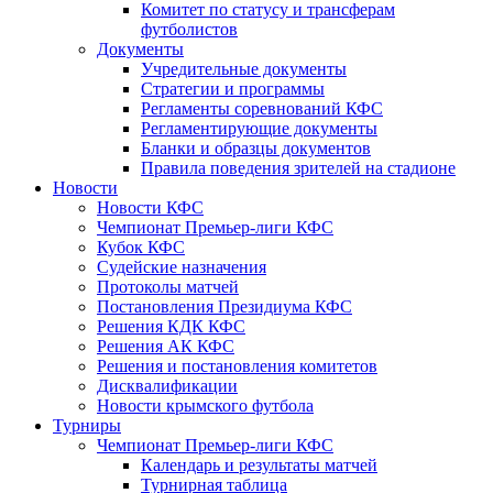
Комитет по статусу и трансферам
футболистов
Документы
Учредительные документы
Стратегии и программы
Регламенты соревнований КФС
Регламентирующие документы
Бланки и образцы документов
Правила поведения зрителей на стадионе
Новости
Новости КФС
Чемпионат Премьер-лиги КФС
Кубок КФС
Судейские назначения
Протоколы матчей
Постановления Президиума КФС
Решения КДК КФС
Решения АК КФС
Решения и постановления комитетов
Дисквалификации
Новости крымского футбола
Турниры
Чемпионат Премьер-лиги КФС
Календарь и результаты матчей
Турнирная таблица