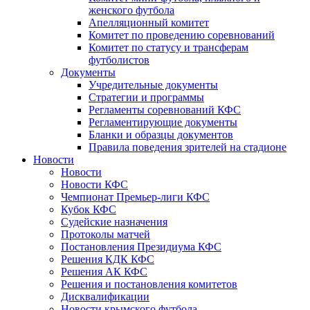
женского футбола
Апелляционный комитет
Комитет по проведению соревнований
Комитет по статусу и трансферам
футболистов
Документы
Учредительные документы
Стратегии и программы
Регламенты соревнований КФС
Регламентирующие документы
Бланки и образцы документов
Правила поведения зрителей на стадионе
Новости
Новости
Новости КФС
Чемпионат Премьер-лиги КФС
Кубок КФС
Судейские назначения
Протоколы матчей
Постановления Президиума КФС
Решения КДК КФС
Решения АК КФС
Решения и постановления комитетов
Дисквалификации
Новости крымского футбола