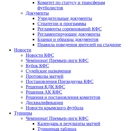
Комитет по статусу и трансферам
футболистов
Документы
Учредительные документы
Стратегии и программы
Регламенты соревнований КФС
Регламентирующие документы
Бланки и образцы документов
Правила поведения зрителей на стадионе
Новости
Новости КФС
Чемпионат Премьер-лиги КФС
Кубок КФС
Судейские назначения
Протоколы матчей
Постановления Президиума КФС
Решения КДК КФС
Решения АК КФС
Решения и постановления комитетов
Дисквалификации
Новости крымского футбола
Турниры
Чемпионат Премьер-лиги КФС
Календарь и результаты матчей
Турнирная таблица