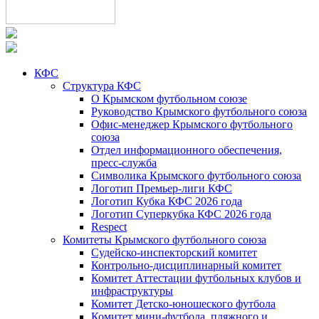
КФС
Структура КФС
О Крымском футбольном союзе
Руководство Крымского футбольного союза
Офис-менеджер Крымского футбольного
союза
Отдел информационного обеспечения,
пресс-служба
Символика Крымского футбольного союза
Логотип Премьер-лиги КФС
Логотип Кубка КФС 2026 года
Логотип Суперкубка КФС 2026 года
Respect
Комитеты Крымского футбольного союза
Судейско-инспекторский комитет
Контрольно-дисциплинарный комитет
Комитет Аттестации футбольных клубов и
инфраструктуры
Комитет Детско-юношеского футбола
Комитет мини-футбола, пляжного и