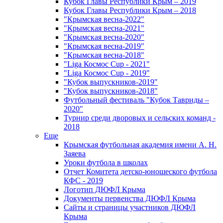
Кубок Главы Республики Крым – 2019
Кубок Главы Республики Крым – 2018
"Крымская весна-2022"
"Крымская весна-2021"
"Крымская весна-2020"
"Крымская весна-2019"
"Крымская весна-2018"
"Liga Космос Cup - 2021"
"Liga Космос Cup - 2019"
"Кубок выпускников-2019"
"Кубок выпускников-2018"
Футбольный фестиваль "Кубок Тавриды –
2020"
Турнир среди дворовых и сельских команд -
2018
Еще
Крымская футбольная академия имени А. Н.
Заяева
Уроки футбола в школах
Отчет Комитета детско-юношеского футбола
КФС - 2019
Логотип ДЮФЛ Крыма
Документы первенства ДЮФЛ Крыма
Сайты и страницы участников ДЮФЛ
Крыма