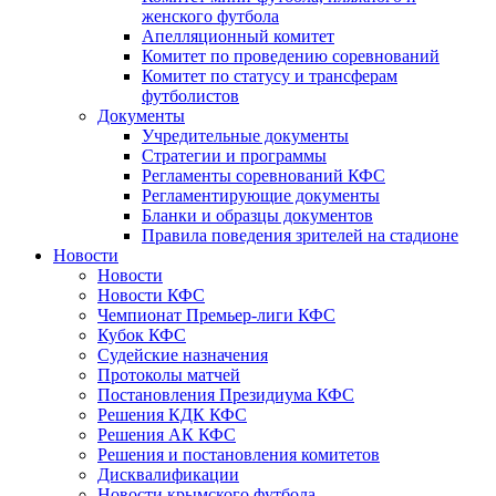
женского футбола
Апелляционный комитет
Комитет по проведению соревнований
Комитет по статусу и трансферам
футболистов
Документы
Учредительные документы
Стратегии и программы
Регламенты соревнований КФС
Регламентирующие документы
Бланки и образцы документов
Правила поведения зрителей на стадионе
Новости
Новости
Новости КФС
Чемпионат Премьер-лиги КФС
Кубок КФС
Судейские назначения
Протоколы матчей
Постановления Президиума КФС
Решения КДК КФС
Решения АК КФС
Решения и постановления комитетов
Дисквалификации
Новости крымского футбола