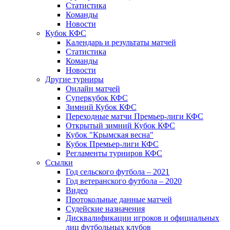
Статистика
Команды
Новости
Кубок КФС
Календарь и результаты матчей
Статистика
Команды
Новости
Другие турниры
Онлайн матчей
Суперкубок КФС
Зимний Кубок КФС
Переходные матчи Премьер-лиги КФС
Открытый зимний Кубок КФС
Кубок "Крымская весна"
Кубок Премьер-лиги КФС
Регламенты турниров КФС
Ссылки
Год сельского футбола – 2021
Год ветеранского футбола – 2020
Видео
Протокольные данные матчей
Судейские назначения
Дисквалификации игроков и официальных
лиц футбольных клубов