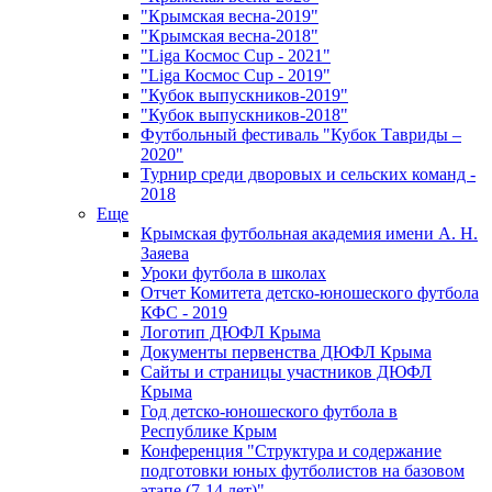
"Крымская весна-2019"
"Крымская весна-2018"
"Liga Космос Cup - 2021"
"Liga Космос Cup - 2019"
"Кубок выпускников-2019"
"Кубок выпускников-2018"
Футбольный фестиваль "Кубок Тавриды –
2020"
Турнир среди дворовых и сельских команд -
2018
Еще
Крымская футбольная академия имени А. Н.
Заяева
Уроки футбола в школах
Отчет Комитета детско-юношеского футбола
КФС - 2019
Логотип ДЮФЛ Крыма
Документы первенства ДЮФЛ Крыма
Сайты и страницы участников ДЮФЛ
Крыма
Год детско-юношеского футбола в
Республике Крым
Конференция "Структура и содержание
подготовки юных футболистов на базовом
этапе (7-14 лет)"