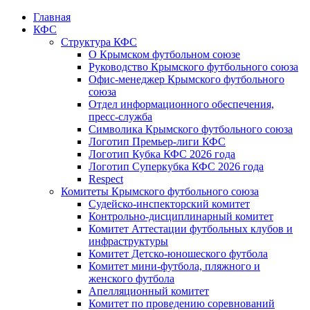
Главная
КФС
Структура КФС
О Крымском футбольном союзе
Руководство Крымского футбольного союза
Офис-менеджер Крымского футбольного
союза
Отдел информационного обеспечения,
пресс-служба
Символика Крымского футбольного союза
Логотип Премьер-лиги КФС
Логотип Кубка КФС 2026 года
Логотип Суперкубка КФС 2026 года
Respect
Комитеты Крымского футбольного союза
Судейско-инспекторский комитет
Контрольно-дисциплинарный комитет
Комитет Аттестации футбольных клубов и
инфраструктуры
Комитет Детско-юношеского футбола
Комитет мини-футбола, пляжного и
женского футбола
Апелляционный комитет
Комитет по проведению соревнований