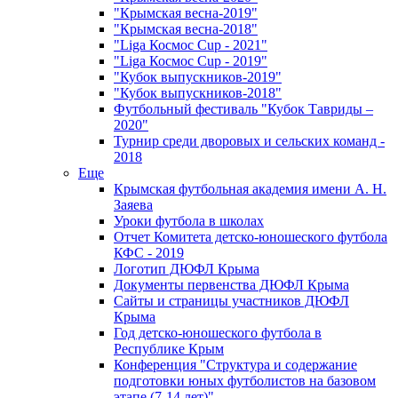
"Крымская весна-2019"
"Крымская весна-2018"
"Liga Космос Cup - 2021"
"Liga Космос Cup - 2019"
"Кубок выпускников-2019"
"Кубок выпускников-2018"
Футбольный фестиваль "Кубок Тавриды –
2020"
Турнир среди дворовых и сельских команд -
2018
Еще
Крымская футбольная академия имени А. Н.
Заяева
Уроки футбола в школах
Отчет Комитета детско-юношеского футбола
КФС - 2019
Логотип ДЮФЛ Крыма
Документы первенства ДЮФЛ Крыма
Сайты и страницы участников ДЮФЛ
Крыма
Год детско-юношеского футбола в
Республике Крым
Конференция "Структура и содержание
подготовки юных футболистов на базовом
этапе (7-14 лет)"