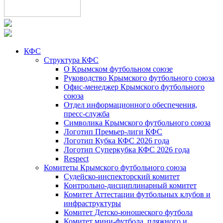
КФС
Структура КФС
О Крымском футбольном союзе
Руководство Крымского футбольного союза
Офис-менеджер Крымского футбольного
союза
Отдел информационного обеспечения,
пресс-служба
Символика Крымского футбольного союза
Логотип Премьер-лиги КФС
Логотип Кубка КФС 2026 года
Логотип Суперкубка КФС 2026 года
Respect
Комитеты Крымского футбольного союза
Судейско-инспекторский комитет
Контрольно-дисциплинарный комитет
Комитет Аттестации футбольных клубов и
инфраструктуры
Комитет Детско-юношеского футбола
Комитет мини-футбола, пляжного и