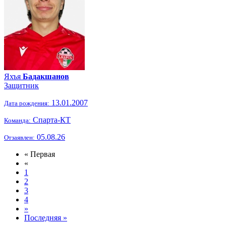
Яхъя
Бадакшанов
Защитник
13.01.2007
Дата рождения:
Спарта-КТ
Команда:
05.08.26
Отзаявлен:
« Первая
«
1
2
3
4
»
Последняя »