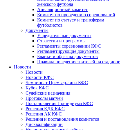
женского футбола
Апелляционный комитет
Комитет по проведению соревнований
Комитет по статусу и трансферам
футболистов
Документы
Учредительные документы
Стратегии и программы
Регламенты соревнований КФС
Регламентирующие документы
Бланки и образцы документов
Правила поведения зрителей на стадионе
Новости
Новости
Новости КФС
Чемпионат Премьер-лиги КФС
Кубок КФС
Судейские назначения
Протоколы матчей
Постановления Президиума КФС
Решения КДК КФС
Решения АК КФС
Решения и постановления комитетов
Дисквалификации
Новости крымского футбола