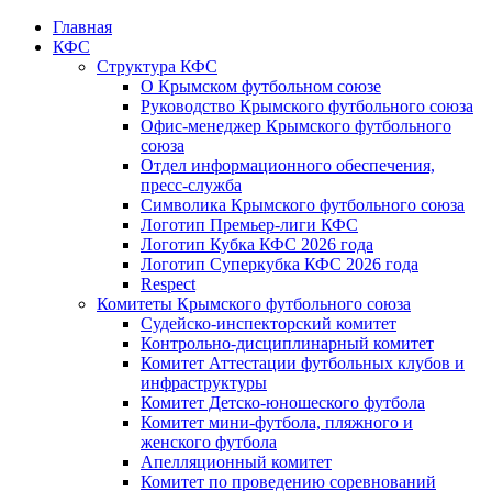
Главная
КФС
Структура КФС
О Крымском футбольном союзе
Руководство Крымского футбольного союза
Офис-менеджер Крымского футбольного
союза
Отдел информационного обеспечения,
пресс-служба
Символика Крымского футбольного союза
Логотип Премьер-лиги КФС
Логотип Кубка КФС 2026 года
Логотип Суперкубка КФС 2026 года
Respect
Комитеты Крымского футбольного союза
Судейско-инспекторский комитет
Контрольно-дисциплинарный комитет
Комитет Аттестации футбольных клубов и
инфраструктуры
Комитет Детско-юношеского футбола
Комитет мини-футбола, пляжного и
женского футбола
Апелляционный комитет
Комитет по проведению соревнований