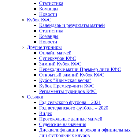
Статистика
Команды
Новости
Кубок КФС
Календарь и результаты матчей
Статистика
Команды
Новости
Другие турниры
Онлайн матчей
Суперкубок КФС
Зимний Кубок КФС
Переходные матчи Премьер-лиги КФС
Открытый зимний Кубок КФС
Кубок "Крымская весна"
Кубок Премьер-лиги КФС
Регламенты турниров КФС
Ссылки
Год сельского футбола – 2021
Год ветеранского футбола – 2020
Видео
Протокольные данные матчей
Судейские назначения
Дисквалификации игроков и официальных
лиц футбольных клубов