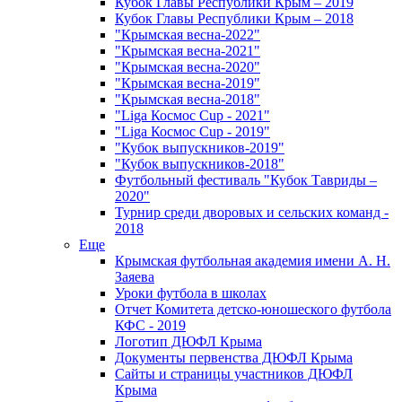
Кубок Главы Республики Крым – 2019
Кубок Главы Республики Крым – 2018
"Крымская весна-2022"
"Крымская весна-2021"
"Крымская весна-2020"
"Крымская весна-2019"
"Крымская весна-2018"
"Liga Космос Cup - 2021"
"Liga Космос Cup - 2019"
"Кубок выпускников-2019"
"Кубок выпускников-2018"
Футбольный фестиваль "Кубок Тавриды –
2020"
Турнир среди дворовых и сельских команд -
2018
Еще
Крымская футбольная академия имени А. Н.
Заяева
Уроки футбола в школах
Отчет Комитета детско-юношеского футбола
КФС - 2019
Логотип ДЮФЛ Крыма
Документы первенства ДЮФЛ Крыма
Сайты и страницы участников ДЮФЛ
Крыма