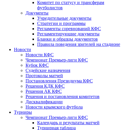
Комитет по статусу и трансферам
футболистов
Документы
Учредительные документы
Стратегии и программы
Регламенты соревнований КФС
Регламентирующие документы
Бланки и образцы документов
Правила поведения зрителей на стадионе
Новости
Новости КФС
Чемпионат Премьер-лиги КФС
Кубок КФС
Судейские назначения
Протоколы матчей
Постановления Президиума КФС
Решения КДК КФС
Решения АК КФС
Решения и постановления комитетов
Дисквалификации
Новости крымского футбола
Турниры
Чемпионат Премьер-лиги КФС
Календарь и результаты матчей
Турнирная таблица