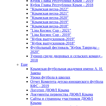
Кубок Главы Республики Крым – 2019
Кубок Главы Республики Крым – 2018
"Крымская весна-2022"
"Крымская весна-2021"
"Крымская весна-2020"
"Крымская весна-2019"
"Крымская весна-2018"
"Liga Космос Cup - 2021"
"Liga Космос Cup - 2019"
"Кубок выпускников-2019"
"Кубок выпускников-2018"
Футбольный фестиваль "Кубок Тавриды –
2020"
Турнир среди дворовых и сельских команд -
2018
Еще
Крымская футбольная академия имени А. Н.
Заяева
Уроки футбола в школах
Отчет Комитета детско-юношеского футбола
КФС - 2019
Логотип ДЮФЛ Крыма
Документы первенства ДЮФЛ Крыма
Сайты и страницы участников ДЮФЛ
Крыма