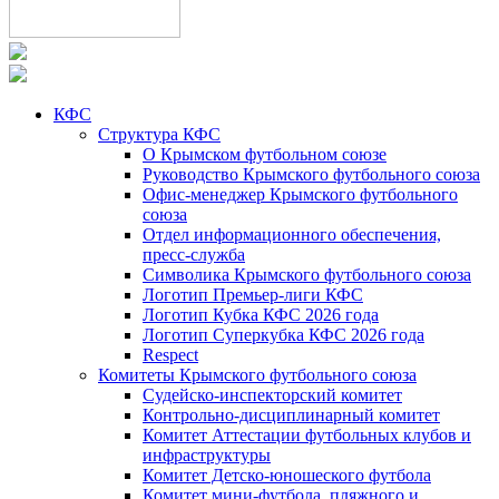
КФС
Структура КФС
О Крымском футбольном союзе
Руководство Крымского футбольного союза
Офис-менеджер Крымского футбольного
союза
Отдел информационного обеспечения,
пресс-служба
Символика Крымского футбольного союза
Логотип Премьер-лиги КФС
Логотип Кубка КФС 2026 года
Логотип Суперкубка КФС 2026 года
Respect
Комитеты Крымского футбольного союза
Судейско-инспекторский комитет
Контрольно-дисциплинарный комитет
Комитет Аттестации футбольных клубов и
инфраструктуры
Комитет Детско-юношеского футбола
Комитет мини-футбола, пляжного и