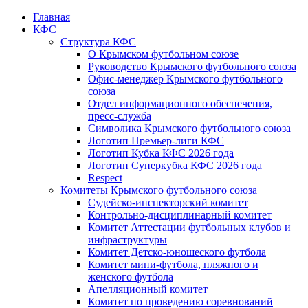
Главная
КФС
Структура КФС
О Крымском футбольном союзе
Руководство Крымского футбольного союза
Офис-менеджер Крымского футбольного
союза
Отдел информационного обеспечения,
пресс-служба
Символика Крымского футбольного союза
Логотип Премьер-лиги КФС
Логотип Кубка КФС 2026 года
Логотип Суперкубка КФС 2026 года
Respect
Комитеты Крымского футбольного союза
Судейско-инспекторский комитет
Контрольно-дисциплинарный комитет
Комитет Аттестации футбольных клубов и
инфраструктуры
Комитет Детско-юношеского футбола
Комитет мини-футбола, пляжного и
женского футбола
Апелляционный комитет
Комитет по проведению соревнований