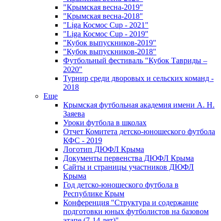
"Крымская весна-2019"
"Крымская весна-2018"
"Liga Космос Cup - 2021"
"Liga Космос Cup - 2019"
"Кубок выпускников-2019"
"Кубок выпускников-2018"
Футбольный фестиваль "Кубок Тавриды –
2020"
Турнир среди дворовых и сельских команд -
2018
Еще
Крымская футбольная академия имени А. Н.
Заяева
Уроки футбола в школах
Отчет Комитета детско-юношеского футбола
КФС - 2019
Логотип ДЮФЛ Крыма
Документы первенства ДЮФЛ Крыма
Сайты и страницы участников ДЮФЛ
Крыма
Год детско-юношеского футбола в
Республике Крым
Конференция "Структура и содержание
подготовки юных футболистов на базовом
этапе (7-14 лет)"