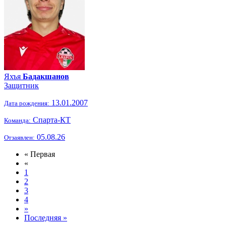
Яхъя
Бадакшанов
Защитник
13.01.2007
Дата рождения:
Спарта-КТ
Команда:
05.08.26
Отзаявлен:
« Первая
«
1
2
3
4
»
Последняя »