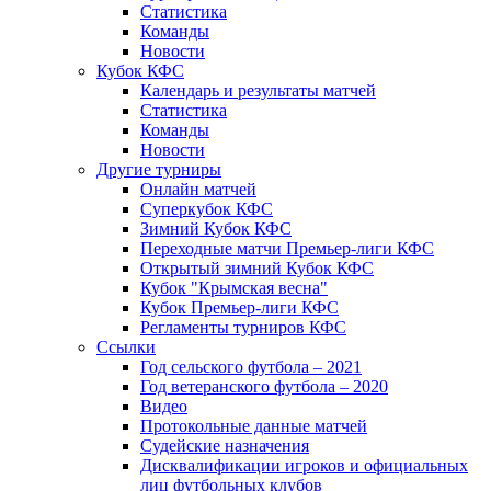
Статистика
Команды
Новости
Кубок КФС
Календарь и результаты матчей
Статистика
Команды
Новости
Другие турниры
Онлайн матчей
Суперкубок КФС
Зимний Кубок КФС
Переходные матчи Премьер-лиги КФС
Открытый зимний Кубок КФС
Кубок "Крымская весна"
Кубок Премьер-лиги КФС
Регламенты турниров КФС
Ссылки
Год сельского футбола – 2021
Год ветеранского футбола – 2020
Видео
Протокольные данные матчей
Судейские назначения
Дисквалификации игроков и официальных
лиц футбольных клубов