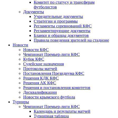
Комитет по статусу и трансферам
футболистов
Документы
Учредительные документы
Стратегии и программы
Регламенты соревнований КФС
Регламентирующие документы
Бланки и образцы документов
Правила поведения зрителей на стадионе
Новости
Новости КФС
Чемпионат Премьер-лиги КФС
Кубок КФС
Судейские назначения
Протоколы матчей
Постановления Президиума КФС
Решения КДК КФС
Решения АК КФС
Решения и постановления комитетов
Дисквалификации
Новости крымского футбола
Турниры
Чемпионат Премьер-лиги КФС
Календарь и результаты матчей
Турнирная таблица