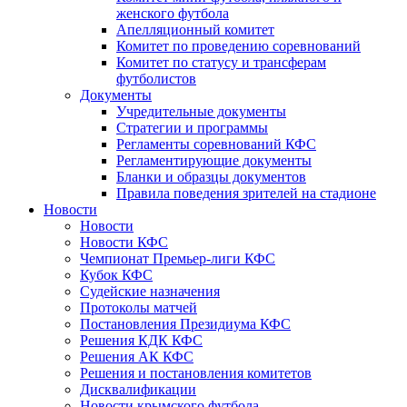
женского футбола
Апелляционный комитет
Комитет по проведению соревнований
Комитет по статусу и трансферам
футболистов
Документы
Учредительные документы
Стратегии и программы
Регламенты соревнований КФС
Регламентирующие документы
Бланки и образцы документов
Правила поведения зрителей на стадионе
Новости
Новости
Новости КФС
Чемпионат Премьер-лиги КФС
Кубок КФС
Судейские назначения
Протоколы матчей
Постановления Президиума КФС
Решения КДК КФС
Решения АК КФС
Решения и постановления комитетов
Дисквалификации
Новости крымского футбола