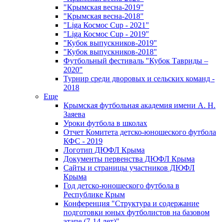
"Крымская весна-2019"
"Крымская весна-2018"
"Liga Космос Cup - 2021"
"Liga Космос Cup - 2019"
"Кубок выпускников-2019"
"Кубок выпускников-2018"
Футбольный фестиваль "Кубок Тавриды –
2020"
Турнир среди дворовых и сельских команд -
2018
Еще
Крымская футбольная академия имени А. Н.
Заяева
Уроки футбола в школах
Отчет Комитета детско-юношеского футбола
КФС - 2019
Логотип ДЮФЛ Крыма
Документы первенства ДЮФЛ Крыма
Сайты и страницы участников ДЮФЛ
Крыма
Год детско-юношеского футбола в
Республике Крым
Конференция "Структура и содержание
подготовки юных футболистов на базовом
этапе (7-14 лет)"