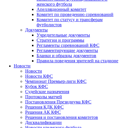
женского футбола
Апелляционный комитет
Комитет по проведению соревнований
Комитет по статусу и трансферам
футболистов
Документы
Учредительные документы
Стратегии и программы
Регламенты соревнований КФС
Регламентирующие документы
Бланки и образцы документов
Правила поведения зрителей на стадионе
Новости
Новости
Новости КФС
Чемпионат Премьер-лиги КФС
Кубок КФС
Судейские назначения
Протоколы матчей
Постановления Президиума КФС
Решения КДК КФС
Решения АК КФС
Решения и постановления комитетов
Дисквалификации
Новости крымского футбола