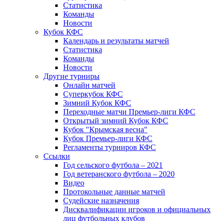
Статистика
Команды
Новости
Кубок КФС
Календарь и результаты матчей
Статистика
Команды
Новости
Другие турниры
Онлайн матчей
Суперкубок КФС
Зимний Кубок КФС
Переходные матчи Премьер-лиги КФС
Открытый зимний Кубок КФС
Кубок "Крымская весна"
Кубок Премьер-лиги КФС
Регламенты турниров КФС
Ссылки
Год сельского футбола – 2021
Год ветеранского футбола – 2020
Видео
Протокольные данные матчей
Судейские назначения
Дисквалификации игроков и официальных
лиц футбольных клубов