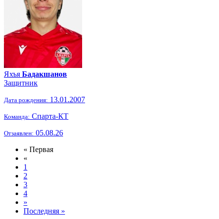
Яхъя
Бадакшанов
Защитник
13.01.2007
Дата рождения:
Спарта-КТ
Команда:
05.08.26
Отзаявлен:
« Первая
«
1
2
3
4
»
Последняя »