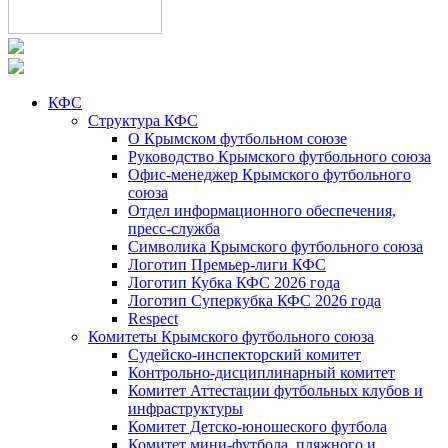
КФС
Структура КФС
О Крымском футбольном союзе
Руководство Крымского футбольного союза
Офис-менеджер Крымского футбольного
союза
Отдел информационного обеспечения,
пресс-служба
Символика Крымского футбольного союза
Логотип Премьер-лиги КФС
Логотип Кубка КФС 2026 года
Логотип Суперкубка КФС 2026 года
Respect
Комитеты Крымского футбольного союза
Судейско-инспекторский комитет
Контрольно-дисциплинарный комитет
Комитет Аттестации футбольных клубов и
инфраструктуры
Комитет Детско-юношеского футбола
Комитет мини-футбола, пляжного и