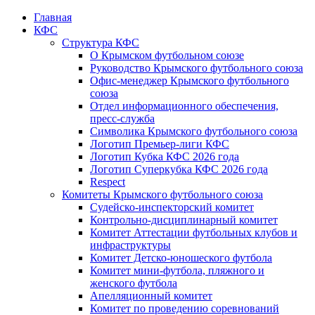
Главная
КФС
Структура КФС
О Крымском футбольном союзе
Руководство Крымского футбольного союза
Офис-менеджер Крымского футбольного
союза
Отдел информационного обеспечения,
пресс-служба
Символика Крымского футбольного союза
Логотип Премьер-лиги КФС
Логотип Кубка КФС 2026 года
Логотип Суперкубка КФС 2026 года
Respect
Комитеты Крымского футбольного союза
Судейско-инспекторский комитет
Контрольно-дисциплинарный комитет
Комитет Аттестации футбольных клубов и
инфраструктуры
Комитет Детско-юношеского футбола
Комитет мини-футбола, пляжного и
женского футбола
Апелляционный комитет
Комитет по проведению соревнований