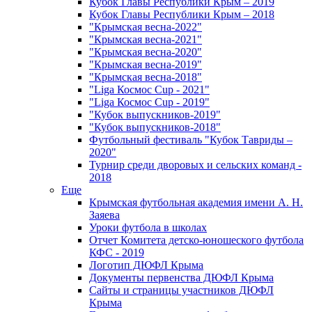
Кубок Главы Республики Крым – 2019
Кубок Главы Республики Крым – 2018
"Крымская весна-2022"
"Крымская весна-2021"
"Крымская весна-2020"
"Крымская весна-2019"
"Крымская весна-2018"
"Liga Космос Cup - 2021"
"Liga Космос Cup - 2019"
"Кубок выпускников-2019"
"Кубок выпускников-2018"
Футбольный фестиваль "Кубок Тавриды –
2020"
Турнир среди дворовых и сельских команд -
2018
Еще
Крымская футбольная академия имени А. Н.
Заяева
Уроки футбола в школах
Отчет Комитета детско-юношеского футбола
КФС - 2019
Логотип ДЮФЛ Крыма
Документы первенства ДЮФЛ Крыма
Сайты и страницы участников ДЮФЛ
Крыма