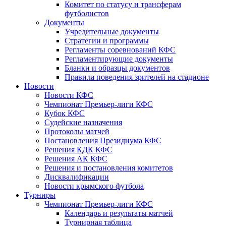
Комитет по статусу и трансферам
футболистов
Документы
Учредительные документы
Стратегии и программы
Регламенты соревнований КФС
Регламентирующие документы
Бланки и образцы документов
Правила поведения зрителей на стадионе
Новости
Новости КФС
Чемпионат Премьер-лиги КФС
Кубок КФС
Судейские назначения
Протоколы матчей
Постановления Президиума КФС
Решения КДК КФС
Решения АК КФС
Решения и постановления комитетов
Дисквалификации
Новости крымского футбола
Турниры
Чемпионат Премьер-лиги КФС
Календарь и результаты матчей
Турнирная таблица