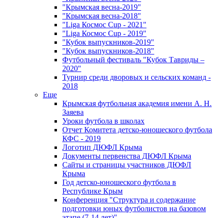
"Крымская весна-2019"
"Крымская весна-2018"
"Liga Космос Cup - 2021"
"Liga Космос Cup - 2019"
"Кубок выпускников-2019"
"Кубок выпускников-2018"
Футбольный фестиваль "Кубок Тавриды –
2020"
Турнир среди дворовых и сельских команд -
2018
Еще
Крымская футбольная академия имени А. Н.
Заяева
Уроки футбола в школах
Отчет Комитета детско-юношеского футбола
КФС - 2019
Логотип ДЮФЛ Крыма
Документы первенства ДЮФЛ Крыма
Сайты и страницы участников ДЮФЛ
Крыма
Год детско-юношеского футбола в
Республике Крым
Конференция "Структура и содержание
подготовки юных футболистов на базовом
этапе (7-14 лет)"