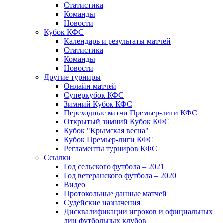
Статистика
Команды
Новости
Кубок КФС
Календарь и результаты матчей
Статистика
Команды
Новости
Другие турниры
Онлайн матчей
Суперкубок КФС
Зимний Кубок КФС
Переходные матчи Премьер-лиги КФС
Открытый зимний Кубок КФС
Кубок "Крымская весна"
Кубок Премьер-лиги КФС
Регламенты турниров КФС
Ссылки
Год сельского футбола – 2021
Год ветеранского футбола – 2020
Видео
Протокольные данные матчей
Судейские назначения
Дисквалификации игроков и официальных
лиц футбольных клубов