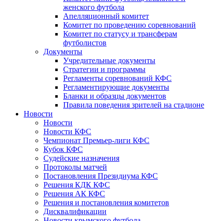
женского футбола
Апелляционный комитет
Комитет по проведению соревнований
Комитет по статусу и трансферам
футболистов
Документы
Учредительные документы
Стратегии и программы
Регламенты соревнований КФС
Регламентирующие документы
Бланки и образцы документов
Правила поведения зрителей на стадионе
Новости
Новости
Новости КФС
Чемпионат Премьер-лиги КФС
Кубок КФС
Судейские назначения
Протоколы матчей
Постановления Президиума КФС
Решения КДК КФС
Решения АК КФС
Решения и постановления комитетов
Дисквалификации
Новости крымского футбола