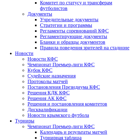
Комитет по статусу и трансферам
футболистов
Документы
Учредительные документы
Стратегии и программы
Регламенты соревнований КФС
Регламентирующие документы
Бланки и образцы документов
Правила поведения зрителей на стадионе
Новости
Новости КФС
Чемпионат Премьер-лиги КФС
Кубок КФС
Судейские назначения
Протоколы матчей
Постановления Президиума КФС
Решения КДК КФС
Решения АК КФС
Решения и постановления комитетов
Дисквалификации
Новости крымского футбола
Турниры
Чемпионат Премьер-лиги КФС
Календарь и результаты матчей
Турнирная таблица