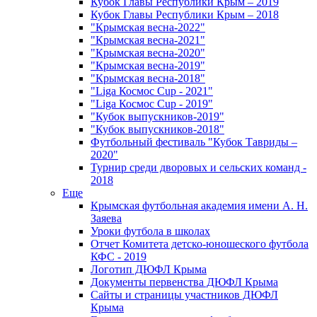
Кубок Главы Республики Крым – 2019
Кубок Главы Республики Крым – 2018
"Крымская весна-2022"
"Крымская весна-2021"
"Крымская весна-2020"
"Крымская весна-2019"
"Крымская весна-2018"
"Liga Космос Cup - 2021"
"Liga Космос Cup - 2019"
"Кубок выпускников-2019"
"Кубок выпускников-2018"
Футбольный фестиваль "Кубок Тавриды –
2020"
Турнир среди дворовых и сельских команд -
2018
Еще
Крымская футбольная академия имени А. Н.
Заяева
Уроки футбола в школах
Отчет Комитета детско-юношеского футбола
КФС - 2019
Логотип ДЮФЛ Крыма
Документы первенства ДЮФЛ Крыма
Сайты и страницы участников ДЮФЛ
Крыма