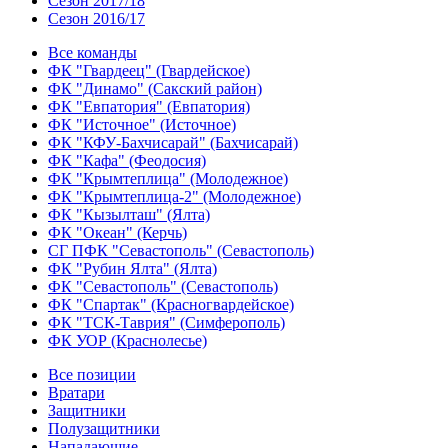
Сезон 2017/18
Сезон 2016/17
Все команды
ФК "Гвардеец" (Гвардейское)
ФК "Динамо" (Сакский район)
ФК "Евпатория" (Евпатория)
ФК "Источное" (Источное)
ФК "КФУ-Бахчисарай" (Бахчисарай)
ФК "Кафа" (Феодосия)
ФК "Крымтеплица" (Молодежное)
ФК "Крымтеплица-2" (Молодежное)
ФК "Кызылташ" (Ялта)
ФК "Океан" (Керчь)
СГ ПФК "Севастополь" (Севастополь)
ФК "Рубин Ялта" (Ялта)
ФК "Севастополь" (Севастополь)
ФК "Спартак" (Красногвардейское)
ФК "ТСК-Таврия" (Симферополь)
ФК УОР (Краснолесье)
Все позиции
Вратари
Защитники
Полузащитники
Нападающие