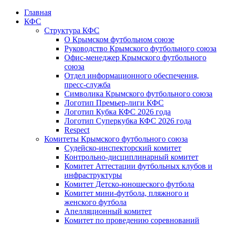
Главная
КФС
Структура КФС
О Крымском футбольном союзе
Руководство Крымского футбольного союза
Офис-менеджер Крымского футбольного
союза
Отдел информационного обеспечения,
пресс-служба
Символика Крымского футбольного союза
Логотип Премьер-лиги КФС
Логотип Кубка КФС 2026 года
Логотип Суперкубка КФС 2026 года
Respect
Комитеты Крымского футбольного союза
Судейско-инспекторский комитет
Контрольно-дисциплинарный комитет
Комитет Аттестации футбольных клубов и
инфраструктуры
Комитет Детско-юношеского футбола
Комитет мини-футбола, пляжного и
женского футбола
Апелляционный комитет
Комитет по проведению соревнований