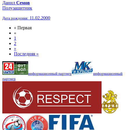
Данил
Семов
Полузащитник
11.02.2000
Дата рождения:
« Первая
«
1
2
»
Последняя »
информационный партнер
информационный
партнер