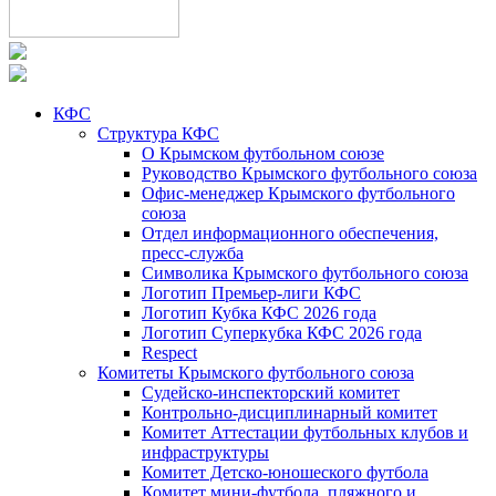
КФС
Структура КФС
О Крымском футбольном союзе
Руководство Крымского футбольного союза
Офис-менеджер Крымского футбольного
союза
Отдел информационного обеспечения,
пресс-служба
Символика Крымского футбольного союза
Логотип Премьер-лиги КФС
Логотип Кубка КФС 2026 года
Логотип Суперкубка КФС 2026 года
Respect
Комитеты Крымского футбольного союза
Судейско-инспекторский комитет
Контрольно-дисциплинарный комитет
Комитет Аттестации футбольных клубов и
инфраструктуры
Комитет Детско-юношеского футбола
Комитет мини-футбола, пляжного и