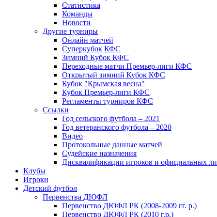
Статистика
Команды
Новости
Другие турниры
Онлайн матчей
Суперкубок КФС
Зимний Кубок КФС
Переходные матчи Премьер-лиги КФС
Открытый зимний Кубок КФС
Кубок "Крымская весна"
Кубок Премьер-лиги КФС
Регламенты турниров КФС
Ссылки
Год сельского футбола – 2021
Год ветеранского футбола – 2020
Видео
Протокольные данные матчей
Судейские назначения
Дисквалификации игроков и официальных ли
Клубы
Игроки
Детский футбол
Первенства ДЮФЛ
Первенство ДЮФЛ РК (2008-2009 гг. р.)
Первенство ДЮФЛ РК (2010 г.р.)