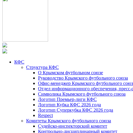
КФС
Структура КФС
О Крымском футбольном союзе
Руководство Крымского футбольного союза
Офис-менеджер Крымского футбольного союз
Отдел информационного обеспечения, пресс-
Символика Крымского футбольного союза
Логотип Премьер-лиги КФС
Логотип Кубка КФС 2026 года
Логотип Суперкубка КФС 2026 года
Respect
Комитеты Крымского футбольного союза
Судейско-инспекторский комитет
Контрольно-дисциплинарный комитет