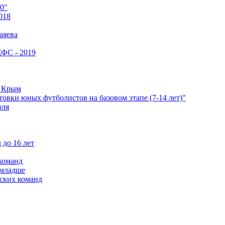
0"
018
аяева
КФС - 2019
е Крым
овки юных футболистов на базовом этапе (7-14 лет)"
оля
 до 16 лет
команд
 младше
ских команд