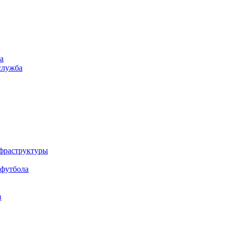
а
служба
нфраструктуры
 футбола
в