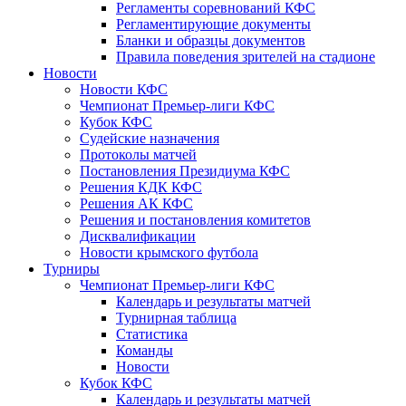
Регламенты соревнований КФС
Регламентирующие документы
Бланки и образцы документов
Правила поведения зрителей на стадионе
Новости
Новости КФС
Чемпионат Премьер-лиги КФС
Кубок КФС
Судейские назначения
Протоколы матчей
Постановления Президиума КФС
Решения КДК КФС
Решения АК КФС
Решения и постановления комитетов
Дисквалификации
Новости крымского футбола
Турниры
Чемпионат Премьер-лиги КФС
Календарь и результаты матчей
Турнирная таблица
Статистика
Команды
Новости
Кубок КФС
Календарь и результаты матчей