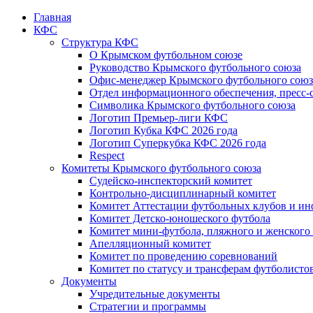
Главная
КФС
Структура КФС
О Крымском футбольном союзе
Руководство Крымского футбольного союза
Офис-менеджер Крымского футбольного союз
Отдел информационного обеспечения, пресс-
Символика Крымского футбольного союза
Логотип Премьер-лиги КФС
Логотип Кубка КФС 2026 года
Логотип Суперкубка КФС 2026 года
Respect
Комитеты Крымского футбольного союза
Судейско-инспекторский комитет
Контрольно-дисциплинарный комитет
Комитет Аттестации футбольных клубов и и
Комитет Детско-юношеского футбола
Комитет мини-футбола, пляжного и женского
Апелляционный комитет
Комитет по проведению соревнований
Комитет по статусу и трансферам футболисто
Документы
Учредительные документы
Стратегии и программы