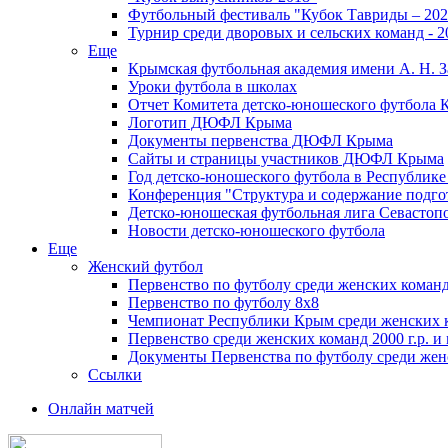
Футбольный фестиваль "Кубок Тавриды – 202
Турнир среди дворовых и сельских команд - 2
Еще
Крымская футбольная академия имени А. Н. З
Уроки футбола в школах
Отчет Комитета детско-юношеского футбола 
Логотип ДЮФЛ Крыма
Документы первенства ДЮФЛ Крыма
Сайты и страницы участников ДЮФЛ Крыма
Год детско-юношеского футбола в Республик
Конференция "Структура и содержание подгот
Детско-юношеская футбольная лига Севастоп
Новости детско-юношеского футбола
Еще
Женский футбол
Первенство по футболу среди женских команд
Первенство по футболу 8х8
Чемпионат Республики Крым среди женских 
Первенство среди женских команд 2000 г.р. и
Документы Первенства по футболу среди жен
Ссылки
Онлайн матчей