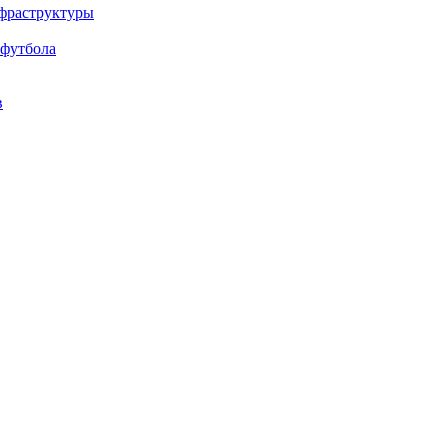
нфраструктуры
 футбола
в