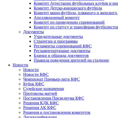
Комитет Аттестации футбольных клубов и и
Комитет Детско-юношеского футбола
Комитет мини-футбола, пляжного и женского
Апелляционный комитет
Комитет по проведению соревнований
Комитет по статусу и трансферам футболисто
Документы
Учредительные документы
Стратегии и программы
Регламенты соревнований КФС
Регламентирующие документы
Бланки и образцы документов
Правила поведения зрителей на стадионе
Новости
Новости
Новости КФС
Чемпионат Премьер-лиги КФС
Кубок КФС
Судейские назначения
Протоколы матчей
Постановления Президиума КФС
Решения КДК КФС
Решения АК КФС
Решения и постановления комитетов
Дисквалификации