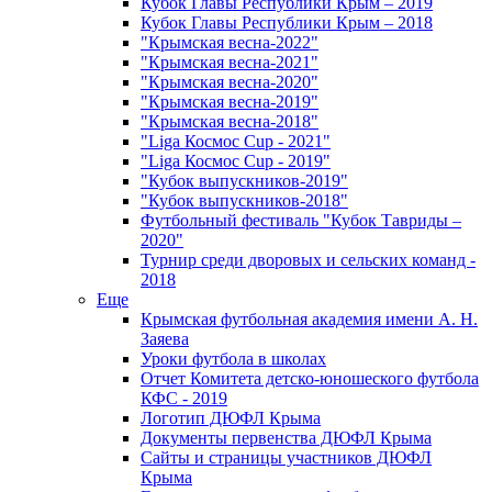
Кубок Главы Республики Крым – 2019
Кубок Главы Республики Крым – 2018
"Крымская весна-2022"
"Крымская весна-2021"
"Крымская весна-2020"
"Крымская весна-2019"
"Крымская весна-2018"
"Liga Космос Cup - 2021"
"Liga Космос Cup - 2019"
"Кубок выпускников-2019"
"Кубок выпускников-2018"
Футбольный фестиваль "Кубок Тавриды –
2020"
Турнир среди дворовых и сельских команд -
2018
Еще
Крымская футбольная академия имени А. Н.
Заяева
Уроки футбола в школах
Отчет Комитета детско-юношеского футбола
КФС - 2019
Логотип ДЮФЛ Крыма
Документы первенства ДЮФЛ Крыма
Сайты и страницы участников ДЮФЛ
Крыма