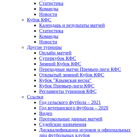
Статистика
Команды
Новости
Кубок КФС
Календарь и результаты матчей
Статистика
Команды
Новости
Другие турниры
Онлайн матчей
Суперкубок КФС
Зимний Кубок КФС
Переходные матчи Премьер-лиги КФС
Открытый зимний Кубок КФС
Кубок "Крымская весна"
Кубок Премьер-лиги КФС
Регламенты турниров КФС
Ссылки
Год сельского футбола – 2021
Год ветеранского футбола – 2020
Видео
Протокольные данные матчей
Судейские назначения
Дисквалификации игроков и официальных
лиц футбольных клубов