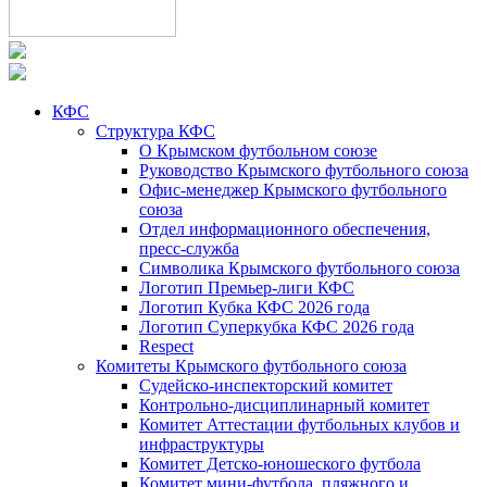
КФС
Структура КФС
О Крымском футбольном союзе
Руководство Крымского футбольного союза
Офис-менеджер Крымского футбольного
союза
Отдел информационного обеспечения,
пресс-служба
Символика Крымского футбольного союза
Логотип Премьер-лиги КФС
Логотип Кубка КФС 2026 года
Логотип Суперкубка КФС 2026 года
Respect
Комитеты Крымского футбольного союза
Судейско-инспекторский комитет
Контрольно-дисциплинарный комитет
Комитет Аттестации футбольных клубов и
инфраструктуры
Комитет Детско-юношеского футбола
Комитет мини-футбола, пляжного и