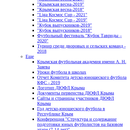
"Крымская весна-2019"
"Крымская весна-2018"
"Liga Космос Cup - 2021"
"Liga Космос Cup - 2019"
"Кубок выпускников-2019"
"Кубок выпускников-2018"
Футбольный фестиваль "Кубок Тавриды –
2020"
Турнир среди дворовых и сельских команд -
2018
Еще
Крымская футбольная академия имени А. Н.
Заяева
Уроки футбола в школах
Отчет Комитета детско-юношеского футбола
КФС - 2019
Логотип ДЮФЛ Крыма
Документы первенства ДЮФЛ Крыма
Сайты и страницы участников ДЮФЛ
Крыма
Год детско-юношеского футбола в
Республике Крым
Конференция "Структура и содержание
подготовки юных футболистов на базовом
этапе (7-14 лет)"