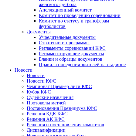
женского футбола
Апелляционный комитет
Комитет по проведению соревнований
Комитет по статусу и трансферам
футболистов
Документы
Учредительные документы
Стратегии и программы
Регламенты соревнований КФС
Регламентирующие документы
Бланки и образцы документов
Правила поведения зрителей на стадионе
Новости
Новости
Новости КФС
Чемпионат Премьер-лиги КФС
Кубок КФС
Судейские назначения
Протоколы матчей
Постановления Президиума КФС
Решения КДК КФС
Решения АК КФС
Решения и постановления комитетов
Дисквалификации
Новости крымского футбола