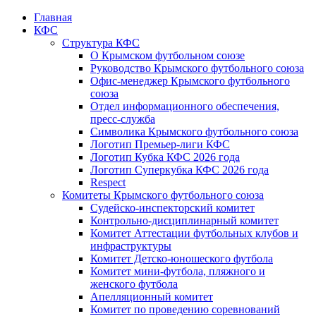
Главная
КФС
Структура КФС
О Крымском футбольном союзе
Руководство Крымского футбольного союза
Офис-менеджер Крымского футбольного
союза
Отдел информационного обеспечения,
пресс-служба
Символика Крымского футбольного союза
Логотип Премьер-лиги КФС
Логотип Кубка КФС 2026 года
Логотип Суперкубка КФС 2026 года
Respect
Комитеты Крымского футбольного союза
Судейско-инспекторский комитет
Контрольно-дисциплинарный комитет
Комитет Аттестации футбольных клубов и
инфраструктуры
Комитет Детско-юношеского футбола
Комитет мини-футбола, пляжного и
женского футбола
Апелляционный комитет
Комитет по проведению соревнований