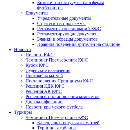
Комитет по статусу и трансферам
футболистов
Документы
Учредительные документы
Стратегии и программы
Регламенты соревнований КФС
Регламентирующие документы
Бланки и образцы документов
Правила поведения зрителей на стадионе
Новости
Новости КФС
Чемпионат Премьер-лиги КФС
Кубок КФС
Судейские назначения
Протоколы матчей
Постановления Президиума КФС
Решения КДК КФС
Решения АК КФС
Решения и постановления комитетов
Дисквалификации
Новости крымского футбола
Турниры
Чемпионат Премьер-лиги КФС
Календарь и результаты матчей
Турнирная таблица