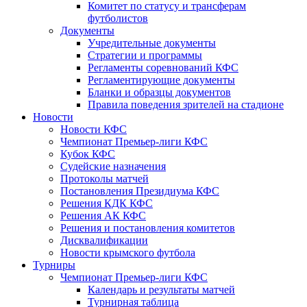
Комитет по статусу и трансферам
футболистов
Документы
Учредительные документы
Стратегии и программы
Регламенты соревнований КФС
Регламентирующие документы
Бланки и образцы документов
Правила поведения зрителей на стадионе
Новости
Новости КФС
Чемпионат Премьер-лиги КФС
Кубок КФС
Судейские назначения
Протоколы матчей
Постановления Президиума КФС
Решения КДК КФС
Решения АК КФС
Решения и постановления комитетов
Дисквалификации
Новости крымского футбола
Турниры
Чемпионат Премьер-лиги КФС
Календарь и результаты матчей
Турнирная таблица