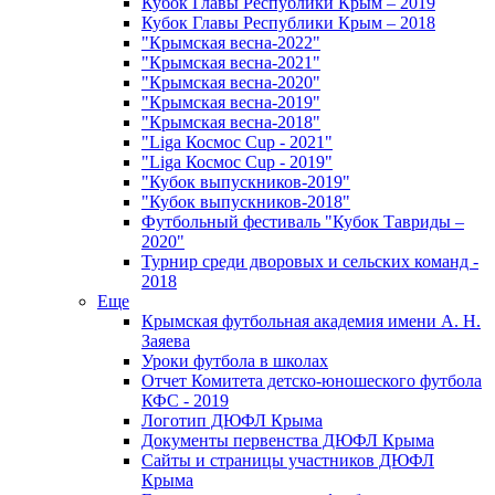
Кубок Главы Республики Крым – 2019
Кубок Главы Республики Крым – 2018
"Крымская весна-2022"
"Крымская весна-2021"
"Крымская весна-2020"
"Крымская весна-2019"
"Крымская весна-2018"
"Liga Космос Cup - 2021"
"Liga Космос Cup - 2019"
"Кубок выпускников-2019"
"Кубок выпускников-2018"
Футбольный фестиваль "Кубок Тавриды –
2020"
Турнир среди дворовых и сельских команд -
2018
Еще
Крымская футбольная академия имени А. Н.
Заяева
Уроки футбола в школах
Отчет Комитета детско-юношеского футбола
КФС - 2019
Логотип ДЮФЛ Крыма
Документы первенства ДЮФЛ Крыма
Сайты и страницы участников ДЮФЛ
Крыма