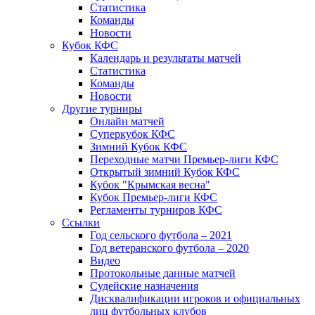
Статистика
Команды
Новости
Кубок КФС
Календарь и результаты матчей
Статистика
Команды
Новости
Другие турниры
Онлайн матчей
Суперкубок КФС
Зимний Кубок КФС
Переходные матчи Премьер-лиги КФС
Открытый зимний Кубок КФС
Кубок "Крымская весна"
Кубок Премьер-лиги КФС
Регламенты турниров КФС
Ссылки
Год сельского футбола – 2021
Год ветеранского футбола – 2020
Видео
Протокольные данные матчей
Судейские назначения
Дисквалификации игроков и официальных
лиц футбольных клубов