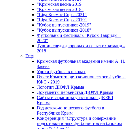
"Крымская весна-2019"
"Крымская весна-2018"
"Liga Космос Cup - 2021"
"Liga Космос Cup - 2019"
"Кубок выпускников-2019"
"Кубок выпускников-2018"
Футбольный фестиваль "Кубок Тавриды –
2020"
Турнир среди дворовых и сельских команд -
2018
Еще
Крымская футбольная академия имени А. Н.
Заяева
Уроки футбола в школах
Отчет Комитета детско-юношеского футбола
КФС - 2019
Логотип ДЮФЛ Крыма
Документы первенства ДЮФЛ Крыма
Сайты и страницы участников ДЮФЛ
Крыма
Год детско-юношеского футбола в
Республике Крым
Конференция "Структура и содержание
подготовки юных футболистов на базовом
этапе (7-14 лет)"