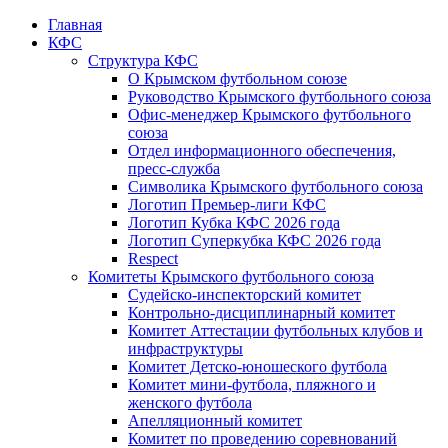
Главная
КФС
Структура КФС
О Крымском футбольном союзе
Руководство Крымского футбольного союза
Офис-менеджер Крымского футбольного
союза
Отдел информационного обеспечения,
пресс-служба
Символика Крымского футбольного союза
Логотип Премьер-лиги КФС
Логотип Кубка КФС 2026 года
Логотип Суперкубка КФС 2026 года
Respect
Комитеты Крымского футбольного союза
Судейско-инспекторский комитет
Контрольно-дисциплинарный комитет
Комитет Аттестации футбольных клубов и
инфраструктуры
Комитет Детско-юношеского футбола
Комитет мини-футбола, пляжного и
женского футбола
Апелляционный комитет
Комитет по проведению соревнований