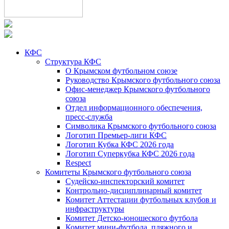
КФС
Структура КФС
О Крымском футбольном союзе
Руководство Крымского футбольного союза
Офис-менеджер Крымского футбольного
союза
Отдел информационного обеспечения,
пресс-служба
Символика Крымского футбольного союза
Логотип Премьер-лиги КФС
Логотип Кубка КФС 2026 года
Логотип Суперкубка КФС 2026 года
Respect
Комитеты Крымского футбольного союза
Судейско-инспекторский комитет
Контрольно-дисциплинарный комитет
Комитет Аттестации футбольных клубов и
инфраструктуры
Комитет Детско-юношеского футбола
Комитет мини-футбола, пляжного и