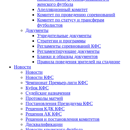
женского футбола
Апелляционный комитет
Комитет по проведению соревнований
Комитет по статусу и трансферам
футболистов
Документы
Учредительные документы
Стратегии и программы
Регламенты соревнований КФС
Регламентирующие документы
Бланки и образцы документов
Правила поведения зрителей на стадионе
Новости
Новости
Новости КФС
Чемпионат Премьер-лиги КФС
Кубок КФС
Судейские назначения
Протоколы матчей
Постановления Президиума КФС
Решения КДК КФС
Решения АК КФС
Решения и постановления комитетов
Дисквалификации
Новости крымского футбола