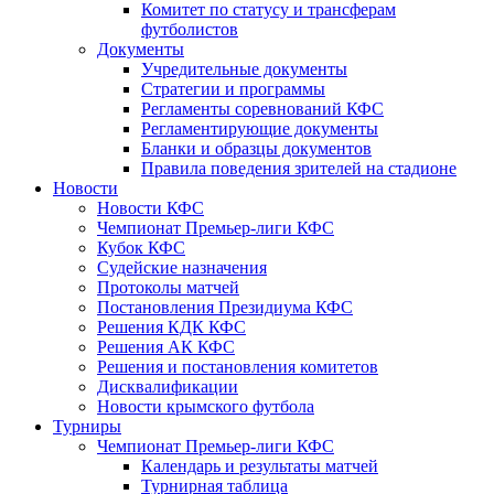
Комитет по статусу и трансферам
футболистов
Документы
Учредительные документы
Стратегии и программы
Регламенты соревнований КФС
Регламентирующие документы
Бланки и образцы документов
Правила поведения зрителей на стадионе
Новости
Новости КФС
Чемпионат Премьер-лиги КФС
Кубок КФС
Судейские назначения
Протоколы матчей
Постановления Президиума КФС
Решения КДК КФС
Решения АК КФС
Решения и постановления комитетов
Дисквалификации
Новости крымского футбола
Турниры
Чемпионат Премьер-лиги КФС
Календарь и результаты матчей
Турнирная таблица