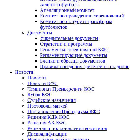
женского футбола
Апелляционный комитет
Комитет по проведению соревнований
Комитет по статусу и трансферам
футболистов
Документы
Учредительные документы
Стратегии и программы
Регламенты соревнований КФС
Регламентирующие документы
Бланки и образцы документов
Правила поведения зрителей на стадионе
Новости
Новости
Новости КФС
Чемпионат Премьер-лиги КФС
Кубок КФС
Судейские назначения
Протоколы матчей
Постановления Президиума КФС
Решения КДК КФС
Решения АК КФС
Решения и постановления комитетов
Дисквалификации
Новости крымского футбола