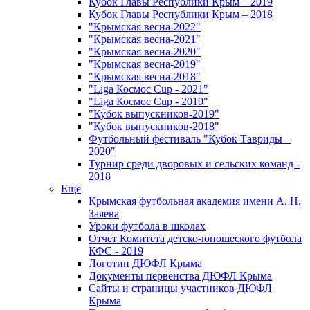
Кубок Главы Республики Крым – 2019
Кубок Главы Республики Крым – 2018
"Крымская весна-2022"
"Крымская весна-2021"
"Крымская весна-2020"
"Крымская весна-2019"
"Крымская весна-2018"
"Liga Космос Cup - 2021"
"Liga Космос Cup - 2019"
"Кубок выпускников-2019"
"Кубок выпускников-2018"
Футбольный фестиваль "Кубок Тавриды –
2020"
Турнир среди дворовых и сельских команд -
2018
Еще
Крымская футбольная академия имени А. Н.
Заяева
Уроки футбола в школах
Отчет Комитета детско-юношеского футбола
КФС - 2019
Логотип ДЮФЛ Крыма
Документы первенства ДЮФЛ Крыма
Сайты и страницы участников ДЮФЛ
Крыма