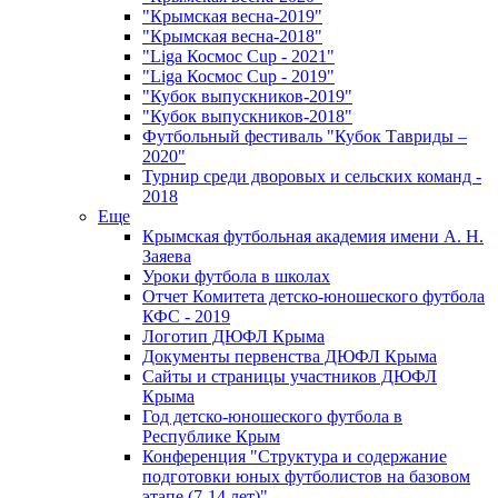
"Крымская весна-2019"
"Крымская весна-2018"
"Liga Космос Cup - 2021"
"Liga Космос Cup - 2019"
"Кубок выпускников-2019"
"Кубок выпускников-2018"
Футбольный фестиваль "Кубок Тавриды –
2020"
Турнир среди дворовых и сельских команд -
2018
Еще
Крымская футбольная академия имени А. Н.
Заяева
Уроки футбола в школах
Отчет Комитета детско-юношеского футбола
КФС - 2019
Логотип ДЮФЛ Крыма
Документы первенства ДЮФЛ Крыма
Сайты и страницы участников ДЮФЛ
Крыма
Год детско-юношеского футбола в
Республике Крым
Конференция "Структура и содержание
подготовки юных футболистов на базовом
этапе (7-14 лет)"