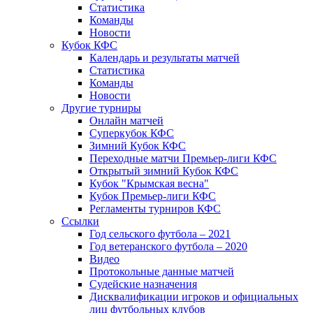
Статистика
Команды
Новости
Кубок КФС
Календарь и результаты матчей
Статистика
Команды
Новости
Другие турниры
Онлайн матчей
Суперкубок КФС
Зимний Кубок КФС
Переходные матчи Премьер-лиги КФС
Открытый зимний Кубок КФС
Кубок "Крымская весна"
Кубок Премьер-лиги КФС
Регламенты турниров КФС
Ссылки
Год сельского футбола – 2021
Год ветеранского футбола – 2020
Видео
Протокольные данные матчей
Судейские назначения
Дисквалификации игроков и официальных
лиц футбольных клубов