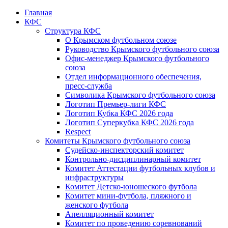
Главная
КФС
Структура КФС
О Крымском футбольном союзе
Руководство Крымского футбольного союза
Офис-менеджер Крымского футбольного
союза
Отдел информационного обеспечения,
пресс-служба
Символика Крымского футбольного союза
Логотип Премьер-лиги КФС
Логотип Кубка КФС 2026 года
Логотип Суперкубка КФС 2026 года
Respect
Комитеты Крымского футбольного союза
Судейско-инспекторский комитет
Контрольно-дисциплинарный комитет
Комитет Аттестации футбольных клубов и
инфраструктуры
Комитет Детско-юношеского футбола
Комитет мини-футбола, пляжного и
женского футбола
Апелляционный комитет
Комитет по проведению соревнований