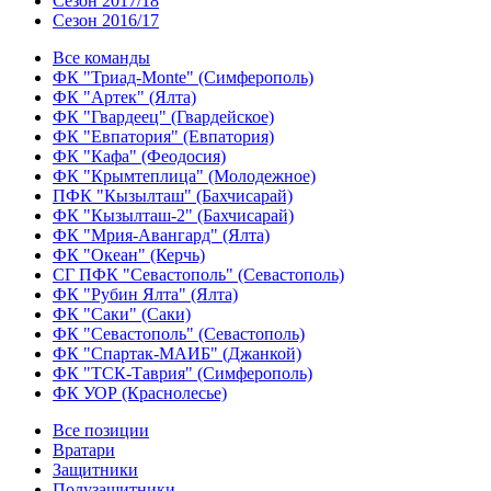
Сезон 2017/18
Сезон 2016/17
Все команды
ФК "Триад-Monte" (Симферополь)
ФК "Артек" (Ялта)
ФК "Гвардеец" (Гвардейское)
ФК "Евпатория" (Евпатория)
ФК "Кафа" (Феодосия)
ФК "Крымтеплица" (Молодежное)
ПФК "Кызылташ" (Бахчисарай)
ФК "Кызылташ-2" (Бахчисарай)
ФК "Мрия-Авангард" (Ялта)
ФК "Океан" (Керчь)
СГ ПФК "Севастополь" (Севастополь)
ФК "Рубин Ялта" (Ялта)
ФК "Саки" (Саки)
ФК "Севастополь" (Севастополь)
ФК "Спартак-МАИБ" (Джанкой)
ФК "ТСК-Таврия" (Симферополь)
ФК УОР (Краснолесье)
Все позиции
Вратари
Защитники
Полузащитники