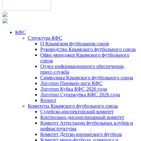
КФС
Структура КФС
О Крымском футбольном союзе
Руководство Крымского футбольного союза
Офис-менеджер Крымского футбольного
союза
Отдел информационного обеспечения,
пресс-служба
Символика Крымского футбольного союза
Логотип Премьер-лиги КФС
Логотип Кубка КФС 2026 года
Логотип Суперкубка КФС 2026 года
Respect
Комитеты Крымского футбольного союза
Судейско-инспекторский комитет
Контрольно-дисциплинарный комитет
Комитет Аттестации футбольных клубов и
инфраструктуры
Комитет Детско-юношеского футбола
Комитет мини-футбола, пляжного и