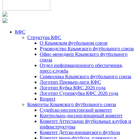
КФС
Структура КФС
О Крымском футбольном союзе
Руководство Крымского футбольного союза
Офис-менеджер Крымского футбольного
союза
Отдел информационного обеспечения,
пресс-служба
Символика Крымского футбольного союза
Логотип Премьер-лиги КФС
Логотип Кубка КФС 2026 года
Логотип Суперкубка КФС 2026 года
Respect
Комитеты Крымского футбольного союза
Судейско-инспекторский комитет
Контрольно-дисциплинарный комитет
Комитет Аттестации футбольных клубов и
инфраструктуры
Комитет Детско-юношеского футбола
Комитет мини-футбола, пляжного и