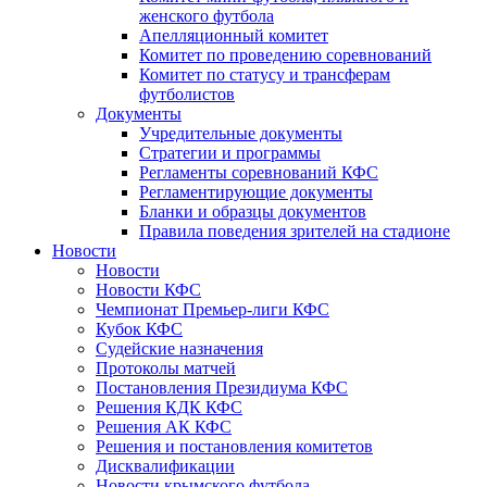
женского футбола
Апелляционный комитет
Комитет по проведению соревнований
Комитет по статусу и трансферам
футболистов
Документы
Учредительные документы
Стратегии и программы
Регламенты соревнований КФС
Регламентирующие документы
Бланки и образцы документов
Правила поведения зрителей на стадионе
Новости
Новости
Новости КФС
Чемпионат Премьер-лиги КФС
Кубок КФС
Судейские назначения
Протоколы матчей
Постановления Президиума КФС
Решения КДК КФС
Решения АК КФС
Решения и постановления комитетов
Дисквалификации
Новости крымского футбола