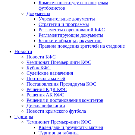
Комитет по статусу и трансферам
футболистов
Документы
Учредительные документы
Стратегии и программы
Регламенты соревнований КФС
Регламентирующие документы
Бланки и образцы документов
Правила поведения зрителей на стадионе
Новости
Новости КФС
Чемпионат Премьер-лиги КФС
Кубок КФС
Судейские назначения
Протоколы матчей
Постановления Президиума КФС
Решения КДК КФС
Решения АК КФС
Решения и постановления комитетов
Дисквалификации
Новости крымского футбола
Турниры
Чемпионат Премьер-лиги КФС
Календарь и результаты матчей
Турнирная таблица