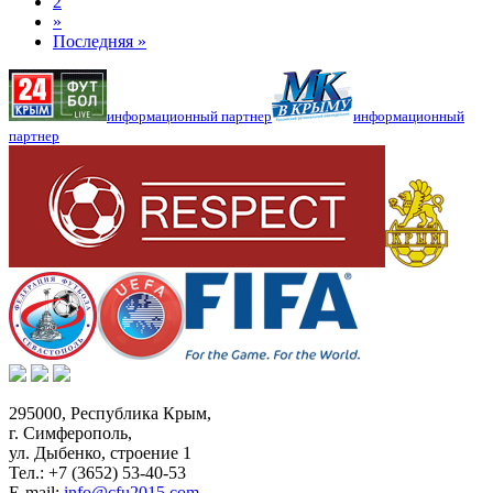
2
»
Последняя »
информационный партнер
информационный
партнер
295000,
Республика Крым
,
г. Симферополь
,
ул. Дыбенко, строение 1
Тел.:
+7 (3652) 53-40-53
E-mail:
info@cfu2015.com