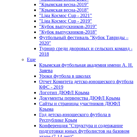
"Крымская весна-2019"
"Крымская весна-2018"
"Liga Космос Cup - 2021"
"Liga Космос Cup - 2019"
"Кубок выпускников-2019"
"Кубок выпускников-2018"
Футбольный фестиваль "Кубок Тавриды –
2020"
Турнир среди дворовых и сельских команд -
2018
Еще
Крымская футбольная академия имени А. Н.
Заяева
Уроки футбола в школах
Отчет Комитета детско-юношеского футбола
КФС - 2019
Логотип ДЮФЛ Крыма
Документы первенства ДЮФЛ Крыма
Сайты и страницы участников ДЮФЛ
Крыма
Год детско-юношеского футбола в
Республике Крым
Конференция "Структура и содержание
подготовки юных футболистов на базовом
этапе (7-14 лет)"