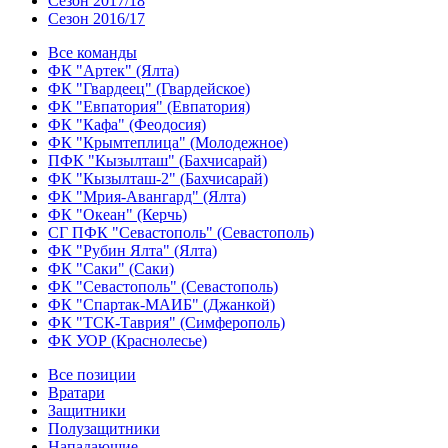
Сезон 2017/18
Сезон 2016/17
Все команды
ФК "Артек" (Ялта)
ФК "Гвардеец" (Гвардейское)
ФК "Евпатория" (Евпатория)
ФК "Кафа" (Феодосия)
ФК "Крымтеплица" (Молодежное)
ПФК "Кызылташ" (Бахчисарай)
ФК "Кызылташ-2" (Бахчисарай)
ФК "Мрия-Авангард" (Ялта)
ФК "Океан" (Керчь)
СГ ПФК "Севастополь" (Севастополь)
ФК "Рубин Ялта" (Ялта)
ФК "Саки" (Саки)
ФК "Севастополь" (Севастополь)
ФК "Спартак-МАИБ" (Джанкой)
ФК "ТСК-Таврия" (Симферополь)
ФК УОР (Краснолесье)
Все позиции
Вратари
Защитники
Полузащитники
Нападающие