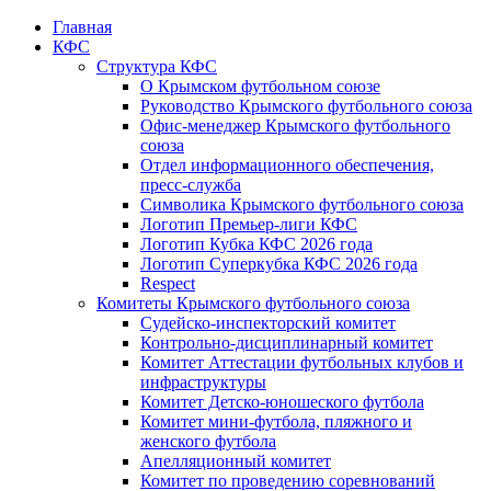
Главная
КФС
Структура КФС
О Крымском футбольном союзе
Руководство Крымского футбольного союза
Офис-менеджер Крымского футбольного
союза
Отдел информационного обеспечения,
пресс-служба
Символика Крымского футбольного союза
Логотип Премьер-лиги КФС
Логотип Кубка КФС 2026 года
Логотип Суперкубка КФС 2026 года
Respect
Комитеты Крымского футбольного союза
Судейско-инспекторский комитет
Контрольно-дисциплинарный комитет
Комитет Аттестации футбольных клубов и
инфраструктуры
Комитет Детско-юношеского футбола
Комитет мини-футбола, пляжного и
женского футбола
Апелляционный комитет
Комитет по проведению соревнований