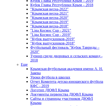
Кубок Главы Республики Крым – 2019
Кубок Главы Республики Крым – 2018
"Крымская весна-2022"
"Крымская весна-2021"
"Крымская весна-2020"
"Крымская весна-2019"
"Крымская весна-2018"
"Liga Космос Cup - 2021"
"Liga Космос Cup - 2019"
"Кубок выпускников-2019"
"Кубок выпускников-2018"
Футбольный фестиваль "Кубок Тавриды –
2020"
Турнир среди дворовых и сельских команд -
2018
Еще
Крымская футбольная академия имени А. Н.
Заяева
Уроки футбола в школах
Отчет Комитета детско-юношеского футбола
КФС - 2019
Логотип ДЮФЛ Крыма
Документы первенства ДЮФЛ Крыма
Сайты и страницы участников ДЮФЛ
Крыма