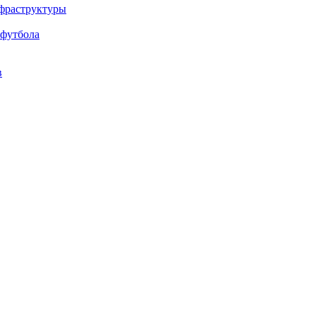
нфраструктуры
 футбола
в