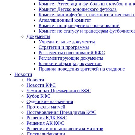
Комитет Аттестации футбольных клубов и и
Комитет Детско-юношеского футбола
Комитет мини-футбола, пляжного и женского
Апелляционный комитет
Комитет по проведению соревнований
Комитет по статусу и трансферам футболисто
Документы
Учредительные документы
Стратегии и программы
Регламенты соревнований КФС
Регламентирующие документы
Бланки и образцы документов
Правила поведения зрителей на стадионе
Новости
Новости
Новости КФС
Чемпионат Премьер-лиги КФС
Кубок КФС
Судейские назначения
Протоколы матчей
Постановления Президиума КФС
Решения КДК КФС
Решения АК КФС
Решения и постановления комитетов
Дисквалификации