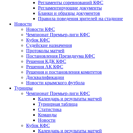
Регламенты соревнований КФС
Регламентирующие документы
Бланки и образцы документов
Правила поведения зрителей на стадионе
Новости
Новости КФС
Чемпионат Премьер-лиги КФС
Кубок КФС
Судейские назначения
Протоколы матчей
Постановления Президиума КФС
Решения КДК КФС
Решения АК КФС
Решения и постановления комитетов
Дисквалификации
Новости крымского футбола
Турниры
Чемпионат Премьер-лиги КФС
Календарь и результаты матчей
Турнирная таблица
Статистика
Команды
Новости
Кубок КФС
Календарь и результаты матчей