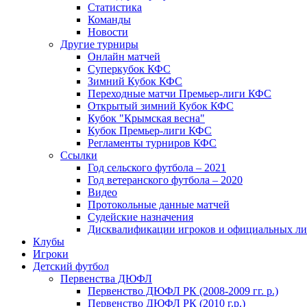
Статистика
Команды
Новости
Другие турниры
Онлайн матчей
Суперкубок КФС
Зимний Кубок КФС
Переходные матчи Премьер-лиги КФС
Открытый зимний Кубок КФС
Кубок "Крымская весна"
Кубок Премьер-лиги КФС
Регламенты турниров КФС
Ссылки
Год сельского футбола – 2021
Год ветеранского футбола – 2020
Видео
Протокольные данные матчей
Судейские назначения
Дисквалификации игроков и официальных ли
Клубы
Игроки
Детский футбол
Первенства ДЮФЛ
Первенство ДЮФЛ РК (2008-2009 гг. р.)
Первенство ДЮФЛ РК (2010 г.р.)