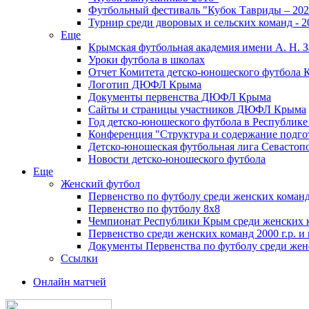
Футбольный фестиваль "Кубок Тавриды – 202
Турнир среди дворовых и сельских команд - 2
Еще
Крымская футбольная академия имени А. Н. З
Уроки футбола в школах
Отчет Комитета детско-юношеского футбола 
Логотип ДЮФЛ Крыма
Документы первенства ДЮФЛ Крыма
Сайты и страницы участников ДЮФЛ Крыма
Год детско-юношеского футбола в Республик
Конференция "Структура и содержание подгот
Детско-юношеская футбольная лига Севастоп
Новости детско-юношеского футбола
Еще
Женский футбол
Первенство по футболу среди женских команд
Первенство по футболу 8х8
Чемпионат Республики Крым среди женских 
Первенство среди женских команд 2000 г.р. и
Документы Первенства по футболу среди жен
Ссылки
Онлайн матчей