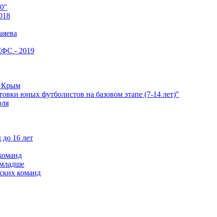
0"
018
аяева
КФС - 2019
е Крым
овки юных футболистов на базовом этапе (7-14 лет)"
оля
 до 16 лет
команд
 младше
ских команд