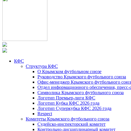
КФС
Структура КФС
О Крымском футбольном союзе
Руководство Крымского футбольного союза
Офис-менеджер Крымского футбольного союз
Отдел информационного обеспечения, пресс-
Символика Крымского футбольного союза
Логотип Премьер-лиги КФС
Логотип Кубка КФС 2026 года
Логотип Суперкубка КФС 2026 года
Respect
Комитеты Крымского футбольного союза
Судейско-инспекторский комитет
Контрольно-дисциплинарный комитет