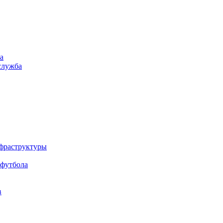
а
служба
нфраструктуры
 футбола
в