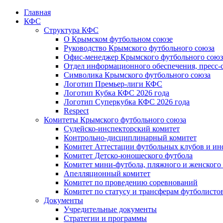
Главная
КФС
Структура КФС
О Крымском футбольном союзе
Руководство Крымского футбольного союза
Офис-менеджер Крымского футбольного союз
Отдел информационного обеспечения, пресс-
Символика Крымского футбольного союза
Логотип Премьер-лиги КФС
Логотип Кубка КФС 2026 года
Логотип Суперкубка КФС 2026 года
Respect
Комитеты Крымского футбольного союза
Судейско-инспекторский комитет
Контрольно-дисциплинарный комитет
Комитет Аттестации футбольных клубов и и
Комитет Детско-юношеского футбола
Комитет мини-футбола, пляжного и женского
Апелляционный комитет
Комитет по проведению соревнований
Комитет по статусу и трансферам футболисто
Документы
Учредительные документы
Стратегии и программы