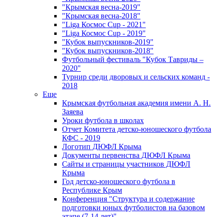
"Крымская весна-2019"
"Крымская весна-2018"
"Liga Космос Cup - 2021"
"Liga Космос Cup - 2019"
"Кубок выпускников-2019"
"Кубок выпускников-2018"
Футбольный фестиваль "Кубок Тавриды –
2020"
Турнир среди дворовых и сельских команд -
2018
Еще
Крымская футбольная академия имени А. Н.
Заяева
Уроки футбола в школах
Отчет Комитета детско-юношеского футбола
КФС - 2019
Логотип ДЮФЛ Крыма
Документы первенства ДЮФЛ Крыма
Сайты и страницы участников ДЮФЛ
Крыма
Год детско-юношеского футбола в
Республике Крым
Конференция "Структура и содержание
подготовки юных футболистов на базовом
этапе (7-14 лет)"