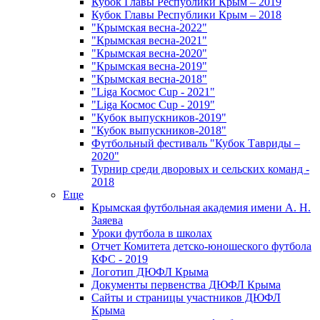
Кубок Главы Республики Крым – 2019
Кубок Главы Республики Крым – 2018
"Крымская весна-2022"
"Крымская весна-2021"
"Крымская весна-2020"
"Крымская весна-2019"
"Крымская весна-2018"
"Liga Космос Cup - 2021"
"Liga Космос Cup - 2019"
"Кубок выпускников-2019"
"Кубок выпускников-2018"
Футбольный фестиваль "Кубок Тавриды –
2020"
Турнир среди дворовых и сельских команд -
2018
Еще
Крымская футбольная академия имени А. Н.
Заяева
Уроки футбола в школах
Отчет Комитета детско-юношеского футбола
КФС - 2019
Логотип ДЮФЛ Крыма
Документы первенства ДЮФЛ Крыма
Сайты и страницы участников ДЮФЛ
Крыма