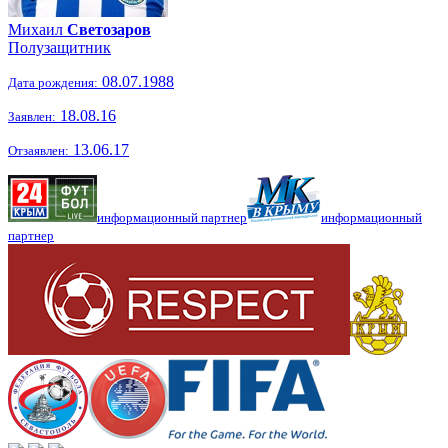
Михаил
Светозаров
Полузащитник
08.07.1988
Дата рождения:
18.08.16
Заявлен:
13.06.17
Отзаявлен:
информационный партнер
информационный
партнер