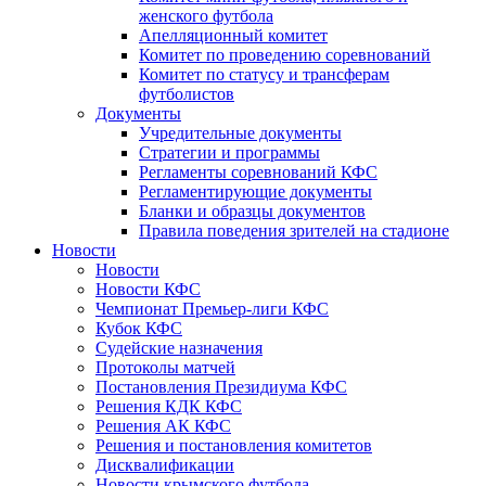
женского футбола
Апелляционный комитет
Комитет по проведению соревнований
Комитет по статусу и трансферам
футболистов
Документы
Учредительные документы
Стратегии и программы
Регламенты соревнований КФС
Регламентирующие документы
Бланки и образцы документов
Правила поведения зрителей на стадионе
Новости
Новости
Новости КФС
Чемпионат Премьер-лиги КФС
Кубок КФС
Судейские назначения
Протоколы матчей
Постановления Президиума КФС
Решения КДК КФС
Решения АК КФС
Решения и постановления комитетов
Дисквалификации
Новости крымского футбола