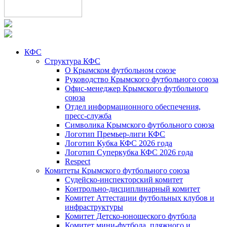
КФС
Структура КФС
О Крымском футбольном союзе
Руководство Крымского футбольного союза
Офис-менеджер Крымского футбольного
союза
Отдел информационного обеспечения,
пресс-служба
Символика Крымского футбольного союза
Логотип Премьер-лиги КФС
Логотип Кубка КФС 2026 года
Логотип Суперкубка КФС 2026 года
Respect
Комитеты Крымского футбольного союза
Судейско-инспекторский комитет
Контрольно-дисциплинарный комитет
Комитет Аттестации футбольных клубов и
инфраструктуры
Комитет Детско-юношеского футбола
Комитет мини-футбола, пляжного и