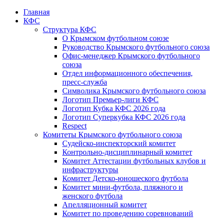
Главная
КФС
Структура КФС
О Крымском футбольном союзе
Руководство Крымского футбольного союза
Офис-менеджер Крымского футбольного
союза
Отдел информационного обеспечения,
пресс-служба
Символика Крымского футбольного союза
Логотип Премьер-лиги КФС
Логотип Кубка КФС 2026 года
Логотип Суперкубка КФС 2026 года
Respect
Комитеты Крымского футбольного союза
Судейско-инспекторский комитет
Контрольно-дисциплинарный комитет
Комитет Аттестации футбольных клубов и
инфраструктуры
Комитет Детско-юношеского футбола
Комитет мини-футбола, пляжного и
женского футбола
Апелляционный комитет
Комитет по проведению соревнований