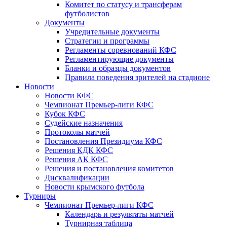
Комитет по статусу и трансферам
футболистов
Документы
Учредительные документы
Стратегии и программы
Регламенты соревнований КФС
Регламентирующие документы
Бланки и образцы документов
Правила поведения зрителей на стадионе
Новости
Новости КФС
Чемпионат Премьер-лиги КФС
Кубок КФС
Судейские назначения
Протоколы матчей
Постановления Президиума КФС
Решения КДК КФС
Решения АК КФС
Решения и постановления комитетов
Дисквалификации
Новости крымского футбола
Турниры
Чемпионат Премьер-лиги КФС
Календарь и результаты матчей
Турнирная таблица