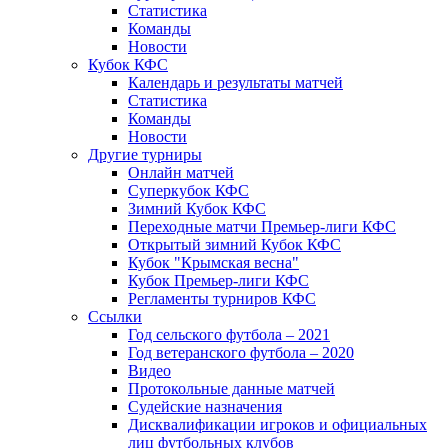
Статистика
Команды
Новости
Кубок КФС
Календарь и результаты матчей
Статистика
Команды
Новости
Другие турниры
Онлайн матчей
Суперкубок КФС
Зимний Кубок КФС
Переходные матчи Премьер-лиги КФС
Открытый зимний Кубок КФС
Кубок "Крымская весна"
Кубок Премьер-лиги КФС
Регламенты турниров КФС
Ссылки
Год сельского футбола – 2021
Год ветеранского футбола – 2020
Видео
Протокольные данные матчей
Судейские назначения
Дисквалификации игроков и официальных
лиц футбольных клубов