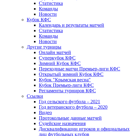
Статистика
Команды
Новости
Кубок КФС
Календарь и результаты матчей
Статистика
Команды
Новости
Другие турниры
Онлайн матчей
Суперкубок КФС
Зимний Кубок КФС
Переходные матчи Премьер-лиги КФС
Открытый зимний Кубок КФС
Кубок "Крымская весна"
Кубок Премьер-лиги КФС
Регламенты турниров КФС
Ссылки
Год сельского футбола – 2021
Год ветеранского футбола – 2020
Видео
Протокольные данные матчей
Судейские назначения
Дисквалификации игроков и официальных
лиц футбольных клубов