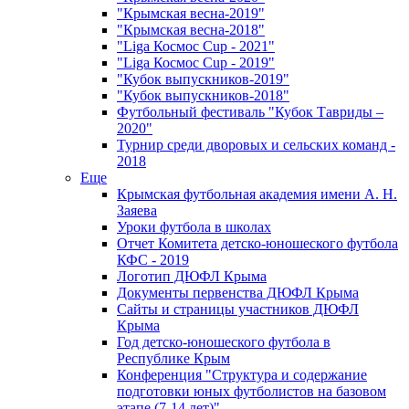
"Крымская весна-2019"
"Крымская весна-2018"
"Liga Космос Cup - 2021"
"Liga Космос Cup - 2019"
"Кубок выпускников-2019"
"Кубок выпускников-2018"
Футбольный фестиваль "Кубок Тавриды –
2020"
Турнир среди дворовых и сельских команд -
2018
Еще
Крымская футбольная академия имени А. Н.
Заяева
Уроки футбола в школах
Отчет Комитета детско-юношеского футбола
КФС - 2019
Логотип ДЮФЛ Крыма
Документы первенства ДЮФЛ Крыма
Сайты и страницы участников ДЮФЛ
Крыма
Год детско-юношеского футбола в
Республике Крым
Конференция "Структура и содержание
подготовки юных футболистов на базовом
этапе (7-14 лет)"