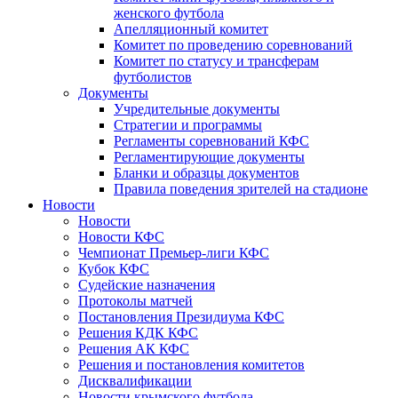
женского футбола
Апелляционный комитет
Комитет по проведению соревнований
Комитет по статусу и трансферам
футболистов
Документы
Учредительные документы
Стратегии и программы
Регламенты соревнований КФС
Регламентирующие документы
Бланки и образцы документов
Правила поведения зрителей на стадионе
Новости
Новости
Новости КФС
Чемпионат Премьер-лиги КФС
Кубок КФС
Судейские назначения
Протоколы матчей
Постановления Президиума КФС
Решения КДК КФС
Решения АК КФС
Решения и постановления комитетов
Дисквалификации
Новости крымского футбола