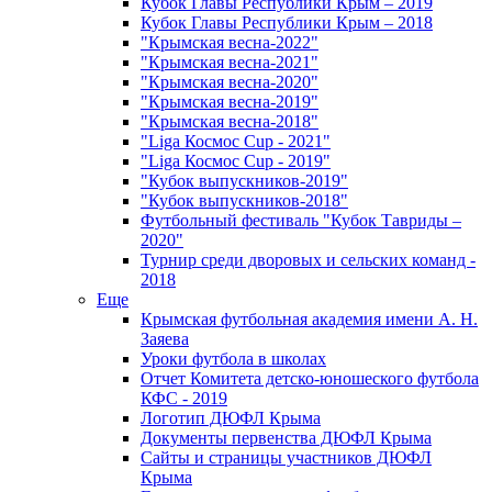
Кубок Главы Республики Крым – 2019
Кубок Главы Республики Крым – 2018
"Крымская весна-2022"
"Крымская весна-2021"
"Крымская весна-2020"
"Крымская весна-2019"
"Крымская весна-2018"
"Liga Космос Cup - 2021"
"Liga Космос Cup - 2019"
"Кубок выпускников-2019"
"Кубок выпускников-2018"
Футбольный фестиваль "Кубок Тавриды –
2020"
Турнир среди дворовых и сельских команд -
2018
Еще
Крымская футбольная академия имени А. Н.
Заяева
Уроки футбола в школах
Отчет Комитета детско-юношеского футбола
КФС - 2019
Логотип ДЮФЛ Крыма
Документы первенства ДЮФЛ Крыма
Сайты и страницы участников ДЮФЛ
Крыма