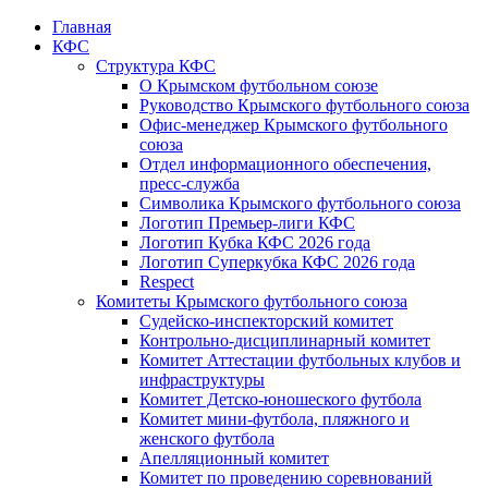
Главная
КФС
Структура КФС
О Крымском футбольном союзе
Руководство Крымского футбольного союза
Офис-менеджер Крымского футбольного
союза
Отдел информационного обеспечения,
пресс-служба
Символика Крымского футбольного союза
Логотип Премьер-лиги КФС
Логотип Кубка КФС 2026 года
Логотип Суперкубка КФС 2026 года
Respect
Комитеты Крымского футбольного союза
Судейско-инспекторский комитет
Контрольно-дисциплинарный комитет
Комитет Аттестации футбольных клубов и
инфраструктуры
Комитет Детско-юношеского футбола
Комитет мини-футбола, пляжного и
женского футбола
Апелляционный комитет
Комитет по проведению соревнований