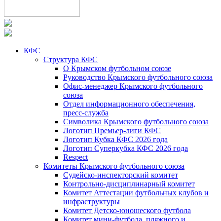
КФС
Структура КФС
О Крымском футбольном союзе
Руководство Крымского футбольного союза
Офис-менеджер Крымского футбольного
союза
Отдел информационного обеспечения,
пресс-служба
Символика Крымского футбольного союза
Логотип Премьер-лиги КФС
Логотип Кубка КФС 2026 года
Логотип Суперкубка КФС 2026 года
Respect
Комитеты Крымского футбольного союза
Судейско-инспекторский комитет
Контрольно-дисциплинарный комитет
Комитет Аттестации футбольных клубов и
инфраструктуры
Комитет Детско-юношеского футбола
Комитет мини-футбола, пляжного и