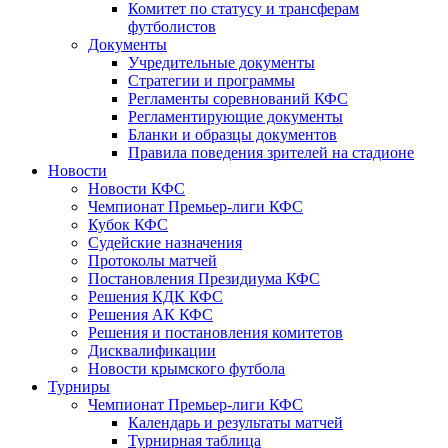
Комитет по статусу и трансферам
футболистов
Документы
Учредительные документы
Стратегии и программы
Регламенты соревнований КФС
Регламентирующие документы
Бланки и образцы документов
Правила поведения зрителей на стадионе
Новости
Новости КФС
Чемпионат Премьер-лиги КФС
Кубок КФС
Судейские назначения
Протоколы матчей
Постановления Президиума КФС
Решения КДК КФС
Решения АК КФС
Решения и постановления комитетов
Дисквалификации
Новости крымского футбола
Турниры
Чемпионат Премьер-лиги КФС
Календарь и результаты матчей
Турнирная таблица