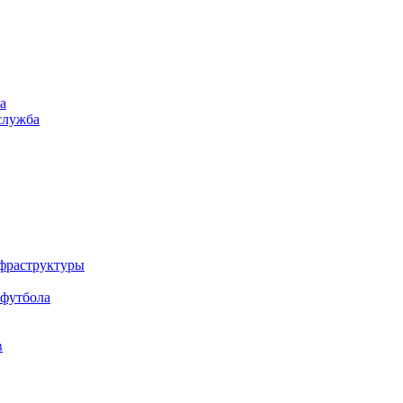
а
служба
нфраструктуры
 футбола
в