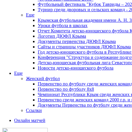
Футбольный фестиваль "Кубок Тавриды – 202
Турнир среди дворовых и сельских команд - 2
Еще
Крымская футбольная академия имени А. Н. З
Уроки футбола в школах
Отчет Комитета детско-юношеского футбола 
Логотип ДЮФЛ Крыма
Документы первенства ДЮФЛ Крыма
Сайты и страницы участников ДЮФЛ Крыма
Год детско-юношеского футбола в Республик
Конференция "Структура и содержание подгот
Детско-юношеская футбольная лига Севастоп
Новости детско-юношеского футбола
Еще
Женский футбол
Первенство по футболу среди женских команд
Первенство по футболу 8х8
Чемпионат Республики Крым среди женских 
Первенство среди женских команд 2000 г.р. и
Документы Первенства по футболу среди жен
Ссылки
Онлайн матчей