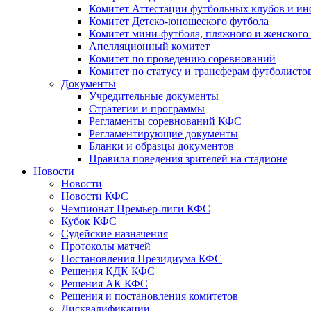
Комитет Аттестации футбольных клубов и и
Комитет Детско-юношеского футбола
Комитет мини-футбола, пляжного и женского
Апелляционный комитет
Комитет по проведению соревнований
Комитет по статусу и трансферам футболисто
Документы
Учредительные документы
Стратегии и программы
Регламенты соревнований КФС
Регламентирующие документы
Бланки и образцы документов
Правила поведения зрителей на стадионе
Новости
Новости
Новости КФС
Чемпионат Премьер-лиги КФС
Кубок КФС
Судейские назначения
Протоколы матчей
Постановления Президиума КФС
Решения КДК КФС
Решения АК КФС
Решения и постановления комитетов
Дисквалификации