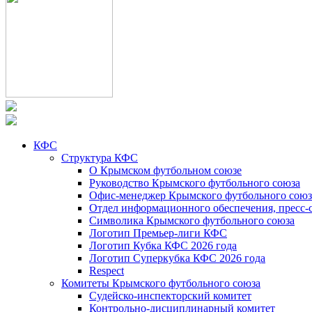
КФС
Структура КФС
О Крымском футбольном союзе
Руководство Крымского футбольного союза
Офис-менеджер Крымского футбольного союз
Отдел информационного обеспечения, пресс-
Символика Крымского футбольного союза
Логотип Премьер-лиги КФС
Логотип Кубка КФС 2026 года
Логотип Суперкубка КФС 2026 года
Respect
Комитеты Крымского футбольного союза
Судейско-инспекторский комитет
Контрольно-дисциплинарный комитет