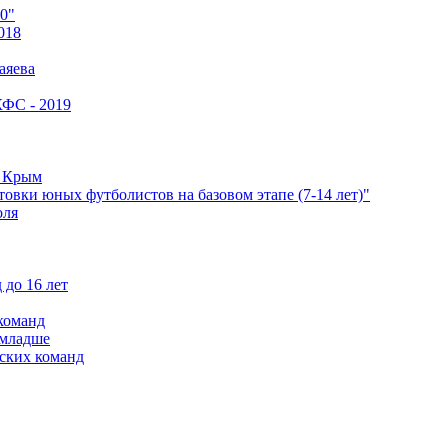
0"
018
аяева
КФС - 2019
е Крым
овки юных футболистов на базовом этапе (7-14 лет)"
оля
 до 16 лет
команд
 младше
ских команд