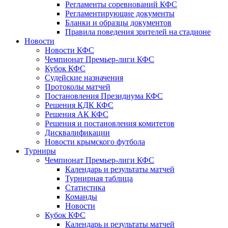
Регламенты соревнований КФС
Регламентирующие документы
Бланки и образцы документов
Правила поведения зрителей на стадионе
Новости
Новости КФС
Чемпионат Премьер-лиги КФС
Кубок КФС
Судейские назначения
Протоколы матчей
Постановления Президиума КФС
Решения КДК КФС
Решения АК КФС
Решения и постановления комитетов
Дисквалификации
Новости крымского футбола
Турниры
Чемпионат Премьер-лиги КФС
Календарь и результаты матчей
Турнирная таблица
Статистика
Команды
Новости
Кубок КФС
Календарь и результаты матчей