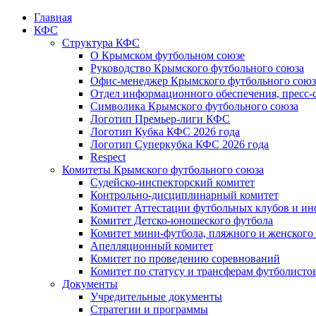
Главная
КФС
Структура КФС
О Крымском футбольном союзе
Руководство Крымского футбольного союза
Офис-менеджер Крымского футбольного союз
Отдел информационного обеспечения, пресс-
Символика Крымского футбольного союза
Логотип Премьер-лиги КФС
Логотип Кубка КФС 2026 года
Логотип Суперкубка КФС 2026 года
Respect
Комитеты Крымского футбольного союза
Судейско-инспекторский комитет
Контрольно-дисциплинарный комитет
Комитет Аттестации футбольных клубов и и
Комитет Детско-юношеского футбола
Комитет мини-футбола, пляжного и женского
Апелляционный комитет
Комитет по проведению соревнований
Комитет по статусу и трансферам футболисто
Документы
Учредительные документы
Стратегии и программы