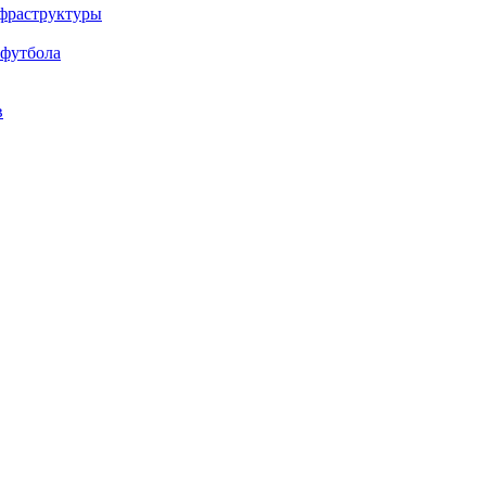
нфраструктуры
 футбола
в