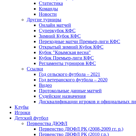
Статистика
Команды
Новости
Другие турниры
Онлайн матчей
Суперкубок КФС
Зимний Кубок КФС
Переходные матчи Премьер-лиги КФС
Открытый зимний Кубок КФС
Кубок "Крымская весна"
Кубок Премьер-лиги КФС
Регламенты турниров КФС
Ссылки
Год сельского футбола – 2021
Год ветеранского футбола – 2020
Видео
Протокольные данные матчей
Судейские назначения
Дисквалификации игроков и официальных ли
Клубы
Игроки
Детский футбол
Первенства ДЮФЛ
Первенство ДЮФЛ РК (2008-2009 гг. р.)
Первенство ДЮФЛ РК (2010 г.р.)