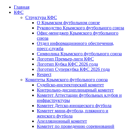
Главная
КФС
Структура КФС
О Крымском футбольном союзе
Руководство Крымского футбольного союза
Офис-менеджер Крымского футбольного
союза
Отдел информационного обеспечения,
пресс-служба
Символика Крымского футбольного союза
Логотип Премьер-лиги КФС
Логотип Кубка КФС 2026 года
Логотип Суперкубка КФС 2026 года
Respect
Комитеты Крымского футбольного союза
Судейско-инспекторский комитет
Контрольно-дисциплинарный комитет
Комитет Аттестации футбольных клубов и
инфраструктуры
Комитет Детско-юношеского футбола
Комитет мини-футбола, пляжного и
женского футбола
Апелляционный комитет
Комитет по проведению соревнований