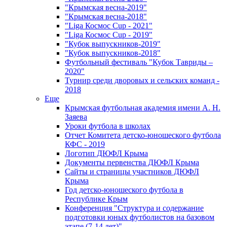
"Крымская весна-2019"
"Крымская весна-2018"
"Liga Космос Cup - 2021"
"Liga Космос Cup - 2019"
"Кубок выпускников-2019"
"Кубок выпускников-2018"
Футбольный фестиваль "Кубок Тавриды –
2020"
Турнир среди дворовых и сельских команд -
2018
Еще
Крымская футбольная академия имени А. Н.
Заяева
Уроки футбола в школах
Отчет Комитета детско-юношеского футбола
КФС - 2019
Логотип ДЮФЛ Крыма
Документы первенства ДЮФЛ Крыма
Сайты и страницы участников ДЮФЛ
Крыма
Год детско-юношеского футбола в
Республике Крым
Конференция "Структура и содержание
подготовки юных футболистов на базовом
этапе (7-14 лет)"