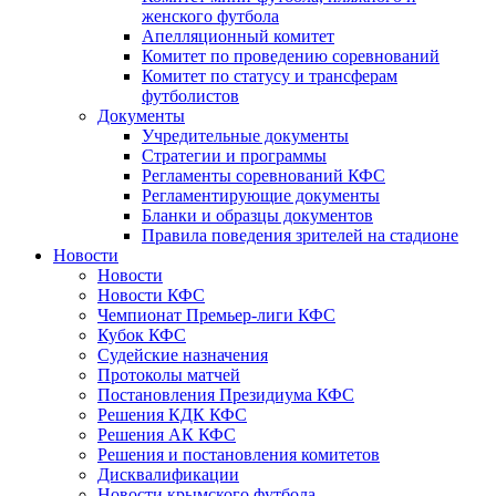
женского футбола
Апелляционный комитет
Комитет по проведению соревнований
Комитет по статусу и трансферам
футболистов
Документы
Учредительные документы
Стратегии и программы
Регламенты соревнований КФС
Регламентирующие документы
Бланки и образцы документов
Правила поведения зрителей на стадионе
Новости
Новости
Новости КФС
Чемпионат Премьер-лиги КФС
Кубок КФС
Судейские назначения
Протоколы матчей
Постановления Президиума КФС
Решения КДК КФС
Решения АК КФС
Решения и постановления комитетов
Дисквалификации
Новости крымского футбола