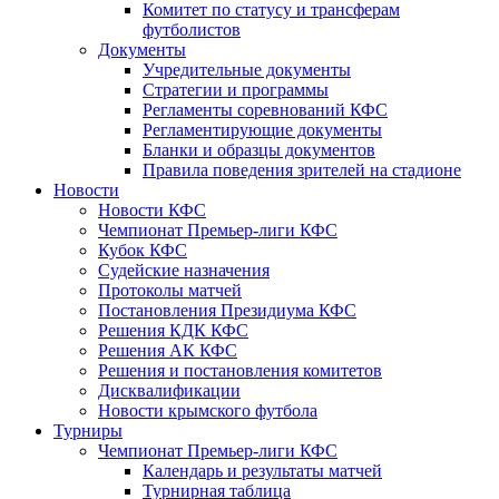
Комитет по статусу и трансферам
футболистов
Документы
Учредительные документы
Стратегии и программы
Регламенты соревнований КФС
Регламентирующие документы
Бланки и образцы документов
Правила поведения зрителей на стадионе
Новости
Новости КФС
Чемпионат Премьер-лиги КФС
Кубок КФС
Судейские назначения
Протоколы матчей
Постановления Президиума КФС
Решения КДК КФС
Решения АК КФС
Решения и постановления комитетов
Дисквалификации
Новости крымского футбола
Турниры
Чемпионат Премьер-лиги КФС
Календарь и результаты матчей
Турнирная таблица