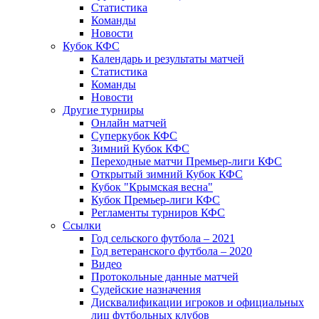
Статистика
Команды
Новости
Кубок КФС
Календарь и результаты матчей
Статистика
Команды
Новости
Другие турниры
Онлайн матчей
Суперкубок КФС
Зимний Кубок КФС
Переходные матчи Премьер-лиги КФС
Открытый зимний Кубок КФС
Кубок "Крымская весна"
Кубок Премьер-лиги КФС
Регламенты турниров КФС
Ссылки
Год сельского футбола – 2021
Год ветеранского футбола – 2020
Видео
Протокольные данные матчей
Судейские назначения
Дисквалификации игроков и официальных
лиц футбольных клубов