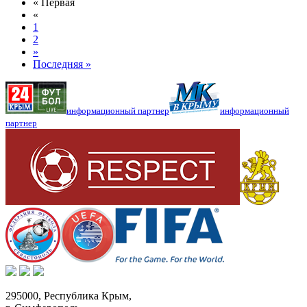
« Первая
«
1
2
»
Последняя »
информационный партнер
информационный
партнер
295000,
Республика Крым
,