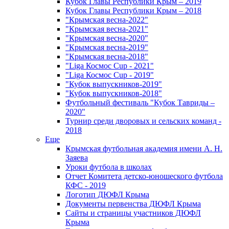
Кубок Главы Республики Крым – 2019
Кубок Главы Республики Крым – 2018
"Крымская весна-2022"
"Крымская весна-2021"
"Крымская весна-2020"
"Крымская весна-2019"
"Крымская весна-2018"
"Liga Космос Cup - 2021"
"Liga Космос Cup - 2019"
"Кубок выпускников-2019"
"Кубок выпускников-2018"
Футбольный фестиваль "Кубок Тавриды –
2020"
Турнир среди дворовых и сельских команд -
2018
Еще
Крымская футбольная академия имени А. Н.
Заяева
Уроки футбола в школах
Отчет Комитета детско-юношеского футбола
КФС - 2019
Логотип ДЮФЛ Крыма
Документы первенства ДЮФЛ Крыма
Сайты и страницы участников ДЮФЛ
Крыма