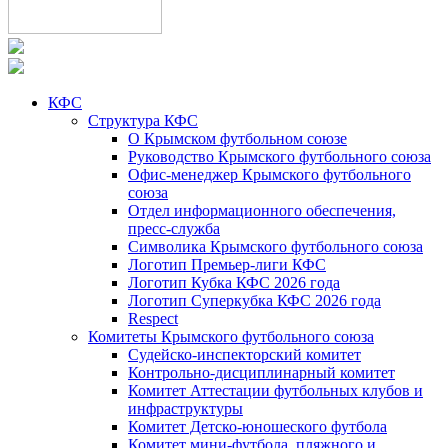
КФС
Структура КФС
О Крымском футбольном союзе
Руководство Крымского футбольного союза
Офис-менеджер Крымского футбольного
союза
Отдел информационного обеспечения,
пресс-служба
Символика Крымского футбольного союза
Логотип Премьер-лиги КФС
Логотип Кубка КФС 2026 года
Логотип Суперкубка КФС 2026 года
Respect
Комитеты Крымского футбольного союза
Судейско-инспекторский комитет
Контрольно-дисциплинарный комитет
Комитет Аттестации футбольных клубов и
инфраструктуры
Комитет Детско-юношеского футбола
Комитет мини-футбола, пляжного и