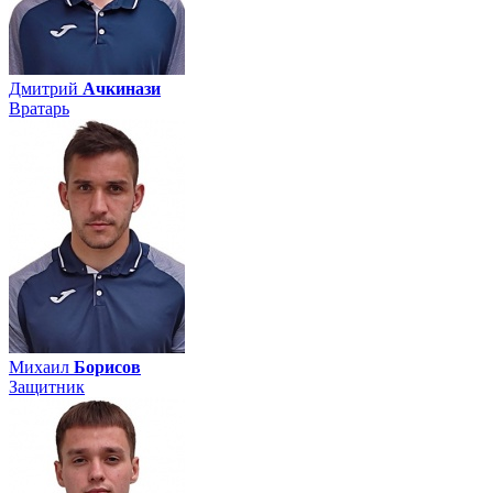
Дмитрий
Ачкинази
Вратарь
Михаил
Борисов
Защитник