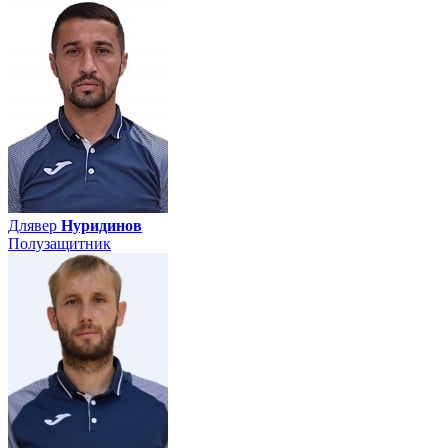
Длявер
Нуридинов
Полузащитник