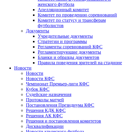
женского футбола
Апелляционный комитет
Комитет по проведению соревнований
Комитет по статусу и трансферам
футболистов
Документы
Учредительные документы
Стратегии и программы
Регламенты соревнований КФС
Регламентирующие документы
Бланки и образцы документов
Правила поведения зрителей на стадионе
Новости
Новости
Новости КФС
Чемпионат Премьер-лиги КФС
Кубок КФС
Судейские назначения
Протоколы матчей
Постановления Президиума КФС
Решения КДК КФС
Решения АК КФС
Решения и постановления комитетов
Дисквалификации
Новости крымского футбола