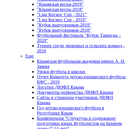
"Крымская весна-2019"
"Крымская весна-2018"
"Liga Космос Cup - 2021"
"Liga Космос Cup - 2019"
"Кубок выпускников-2019"
"Кубок выпускников-2018"
Футбольный фестиваль "Кубок Тавриды –
2020"
Турнир среди дворовых и сельских команд -
2018
Еще
Крымская футбольная академия имени А. Н.
Заяева
Уроки футбола в школах
Отчет Комитета детско-юношеского футбола
КФС - 2019
Логотип ДЮФЛ Крыма
Документы первенства ДЮФЛ Крыма
Сайты и страницы участников ДЮФЛ
Крыма
Год детско-юношеского футбола в
Республике Крым
Конференция "Структура и содержание
подготовки юных футболистов на базовом
этапе (7-14 лет)"