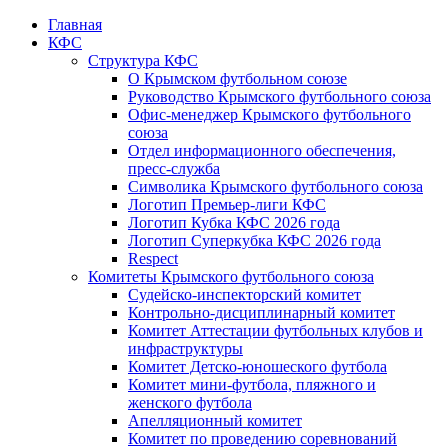
Главная
КФС
Структура КФС
О Крымском футбольном союзе
Руководство Крымского футбольного союза
Офис-менеджер Крымского футбольного
союза
Отдел информационного обеспечения,
пресс-служба
Символика Крымского футбольного союза
Логотип Премьер-лиги КФС
Логотип Кубка КФС 2026 года
Логотип Суперкубка КФС 2026 года
Respect
Комитеты Крымского футбольного союза
Судейско-инспекторский комитет
Контрольно-дисциплинарный комитет
Комитет Аттестации футбольных клубов и
инфраструктуры
Комитет Детско-юношеского футбола
Комитет мини-футбола, пляжного и
женского футбола
Апелляционный комитет
Комитет по проведению соревнований