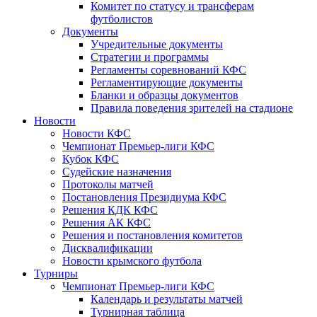
Комитет по статусу и трансферам
футболистов
Документы
Учредительные документы
Стратегии и программы
Регламенты соревнований КФС
Регламентирующие документы
Бланки и образцы документов
Правила поведения зрителей на стадионе
Новости
Новости КФС
Чемпионат Премьер-лиги КФС
Кубок КФС
Судейские назначения
Протоколы матчей
Постановления Президиума КФС
Решения КДК КФС
Решения АК КФС
Решения и постановления комитетов
Дисквалификации
Новости крымского футбола
Турниры
Чемпионат Премьер-лиги КФС
Календарь и результаты матчей
Турнирная таблица