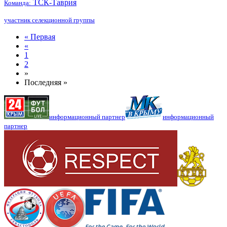
ТСК-Таврия
Команда:
участник селекционной группы
« Первая
«
1
2
»
Последняя »
информационный партнер
информационный
партнер