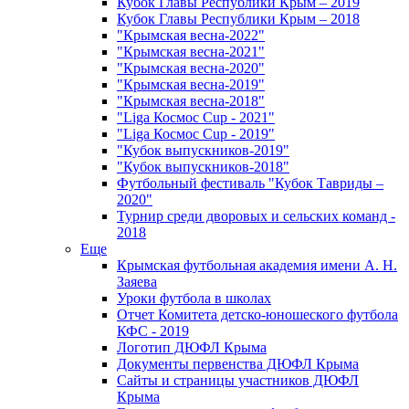
Кубок Главы Республики Крым – 2019
Кубок Главы Республики Крым – 2018
"Крымская весна-2022"
"Крымская весна-2021"
"Крымская весна-2020"
"Крымская весна-2019"
"Крымская весна-2018"
"Liga Космос Cup - 2021"
"Liga Космос Cup - 2019"
"Кубок выпускников-2019"
"Кубок выпускников-2018"
Футбольный фестиваль "Кубок Тавриды –
2020"
Турнир среди дворовых и сельских команд -
2018
Еще
Крымская футбольная академия имени А. Н.
Заяева
Уроки футбола в школах
Отчет Комитета детско-юношеского футбола
КФС - 2019
Логотип ДЮФЛ Крыма
Документы первенства ДЮФЛ Крыма
Сайты и страницы участников ДЮФЛ
Крыма