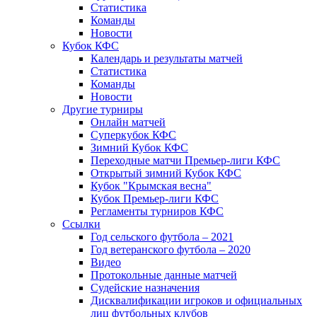
Статистика
Команды
Новости
Кубок КФС
Календарь и результаты матчей
Статистика
Команды
Новости
Другие турниры
Онлайн матчей
Суперкубок КФС
Зимний Кубок КФС
Переходные матчи Премьер-лиги КФС
Открытый зимний Кубок КФС
Кубок "Крымская весна"
Кубок Премьер-лиги КФС
Регламенты турниров КФС
Ссылки
Год сельского футбола – 2021
Год ветеранского футбола – 2020
Видео
Протокольные данные матчей
Судейские назначения
Дисквалификации игроков и официальных
лиц футбольных клубов