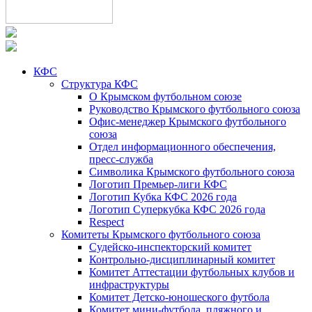
КФС
Структура КФС
О Крымском футбольном союзе
Руководство Крымского футбольного союза
Офис-менеджер Крымского футбольного
союза
Отдел информационного обеспечения,
пресс-служба
Символика Крымского футбольного союза
Логотип Премьер-лиги КФС
Логотип Кубка КФС 2026 года
Логотип Суперкубка КФС 2026 года
Respect
Комитеты Крымского футбольного союза
Судейско-инспекторский комитет
Контрольно-дисциплинарный комитет
Комитет Аттестации футбольных клубов и
инфраструктуры
Комитет Детско-юношеского футбола
Комитет мини-футбола, пляжного и