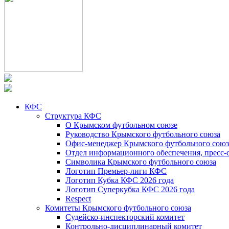
КФС
Структура КФС
О Крымском футбольном союзе
Руководство Крымского футбольного союза
Офис-менеджер Крымского футбольного союз
Отдел информационного обеспечения, пресс-
Символика Крымского футбольного союза
Логотип Премьер-лиги КФС
Логотип Кубка КФС 2026 года
Логотип Суперкубка КФС 2026 года
Respect
Комитеты Крымского футбольного союза
Судейско-инспекторский комитет
Контрольно-дисциплинарный комитет