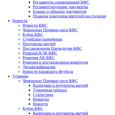
Регламенты соревнований КФС
Регламентирующие документы
Бланки и образцы документов
Правила поведения зрителей на стадионе
Новости
Новости КФС
Чемпионат Премьер-лиги КФС
Кубок КФС
Судейские назначения
Протоколы матчей
Постановления Президиума КФС
Решения КДК КФС
Решения АК КФС
Решения и постановления комитетов
Дисквалификации
Новости крымского футбола
Турниры
Чемпионат Премьер-лиги КФС
Календарь и результаты матчей
Турнирная таблица
Статистика
Команды
Новости
Кубок КФС
Календарь и результаты матчей