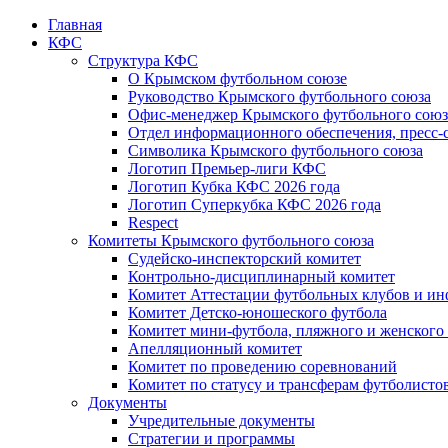
Главная
КФС
Структура КФС
О Крымском футбольном союзе
Руководство Крымского футбольного союза
Офис-менеджер Крымского футбольного союз
Отдел информационного обеспечения, пресс-
Символика Крымского футбольного союза
Логотип Премьер-лиги КФС
Логотип Кубка КФС 2026 года
Логотип Суперкубка КФС 2026 года
Respect
Комитеты Крымского футбольного союза
Судейско-инспекторский комитет
Контрольно-дисциплинарный комитет
Комитет Аттестации футбольных клубов и и
Комитет Детско-юношеского футбола
Комитет мини-футбола, пляжного и женского
Апелляционный комитет
Комитет по проведению соревнований
Комитет по статусу и трансферам футболисто
Документы
Учредительные документы
Стратегии и программы