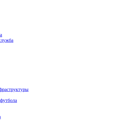
а
служба
нфраструктуры
 футбола
в