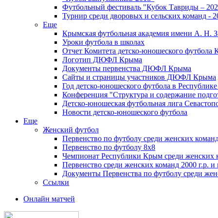
Футбольный фестиваль "Кубок Тавриды – 202
Турнир среди дворовых и сельских команд - 2
Еще
Крымская футбольная академия имени А. Н. З
Уроки футбола в школах
Отчет Комитета детско-юношеского футбола 
Логотип ДЮФЛ Крыма
Документы первенства ДЮФЛ Крыма
Сайты и страницы участников ДЮФЛ Крыма
Год детско-юношеского футбола в Республик
Конференция "Структура и содержание подгот
Детско-юношеская футбольная лига Севастоп
Новости детско-юношеского футбола
Еще
Женский футбол
Первенство по футболу среди женских команд
Первенство по футболу 8х8
Чемпионат Республики Крым среди женских 
Первенство среди женских команд 2000 г.р. и
Документы Первенства по футболу среди жен
Ссылки
Онлайн матчей