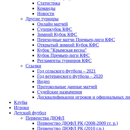
Статистика
Команды
Новости
Другие турниры
Онлайн матчей
Суперкубок КФС
Зимний Кубок КФС
Переходные матчи Премьер-лиги КФС
Открытый зимний Кубок КФС
Кубок "Крымская весна"
Кубок Премьер-лиги КФС
Регламенты турниров КФС
Ссылки
Год сельского футбола – 2021
Год ветеранского футбола – 2020
Видео
Протокольные данные матчей
Судейские назначения
Дисквалификации игроков и официальных ли
Клубы
Игроки
Детский футбол
Первенства ДЮФЛ
Первенство ДЮФЛ РК (2008-2009 гг. р.)
Первенство ДЮФЛ РК (2010 г.р.)