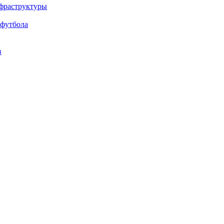
нфраструктуры
 футбола
в