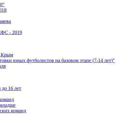
0"
018
аяева
КФС - 2019
е Крым
овки юных футболистов на базовом этапе (7-14 лет)"
оля
 до 16 лет
команд
 младше
ских команд