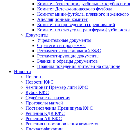
Комитет Аттестации футбольных клубов и и
Комитет Детско-юношеского футбола
Комитет мини-футбола, пляжного и женского
Апелляционный комитет
Комитет по проведению соревнований
Комитет по статусу и трансферам футболисто
Документы
Учредительные документы
Стратегии и программы
Регламенты соревнований КФС
Регламентирующие документы
Бланки и образцы документов
Правила поведения зрителей на стадионе
Новости
Новости
Новости КФС
Чемпионат Премьер-лиги КФС
Кубок КФС
Судейские назначения
Протоколы матчей
Постановления Президиума КФС
Решения КДК КФС
Решения АК КФС
Решения и постановления комитетов
Дисквалификации