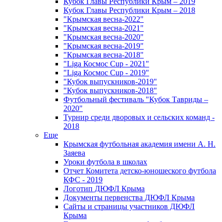
Кубок Главы Республики Крым – 2019
Кубок Главы Республики Крым – 2018
"Крымская весна-2022"
"Крымская весна-2021"
"Крымская весна-2020"
"Крымская весна-2019"
"Крымская весна-2018"
"Liga Космос Cup - 2021"
"Liga Космос Cup - 2019"
"Кубок выпускников-2019"
"Кубок выпускников-2018"
Футбольный фестиваль "Кубок Тавриды –
2020"
Турнир среди дворовых и сельских команд -
2018
Еще
Крымская футбольная академия имени А. Н.
Заяева
Уроки футбола в школах
Отчет Комитета детско-юношеского футбола
КФС - 2019
Логотип ДЮФЛ Крыма
Документы первенства ДЮФЛ Крыма
Сайты и страницы участников ДЮФЛ
Крыма