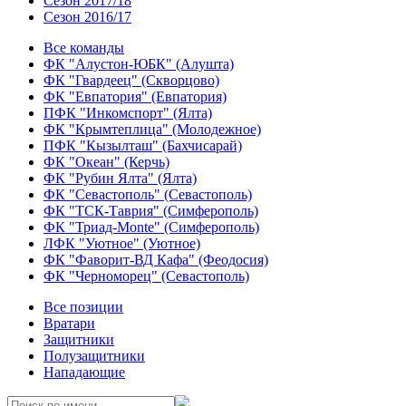
Сезон 2017/18
Сезон 2016/17
Все команды
ФК "Алустон-ЮБК" (Алушта)
ФК "Гвардеец" (Скворцово)
ФК "Евпатория" (Евпатория)
ПФК "Инкомспорт" (Ялта)
ФК "Крымтеплица" (Молодежное)
ПФК "Кызылташ" (Бахчисарай)
ФК "Океан" (Керчь)
ФК "Рубин Ялта" (Ялта)
ФК "Севастополь" (Севастополь)
ФК "ТСК-Таврия" (Симферополь)
ФК "Триад-Monte" (Симферополь)
ЛФК "Уютное" (Уютное)
ФК "Фаворит-ВД Кафа" (Феодосия)
ФК "Черноморец" (Севастополь)
Все позиции
Вратари
Защитники
Полузащитники
Нападающие