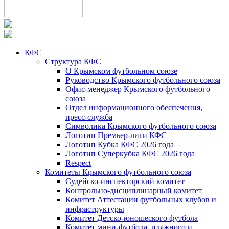
КФС
Структура КФС
О Крымском футбольном союзе
Руководство Крымского футбольного союза
Офис-менеджер Крымского футбольного
союза
Отдел информационного обеспечения,
пресс-служба
Символика Крымского футбольного союза
Логотип Премьер-лиги КФС
Логотип Кубка КФС 2026 года
Логотип Суперкубка КФС 2026 года
Respect
Комитеты Крымского футбольного союза
Судейско-инспекторский комитет
Контрольно-дисциплинарный комитет
Комитет Аттестации футбольных клубов и
инфраструктуры
Комитет Детско-юношеского футбола
Комитет мини-футбола, пляжного и