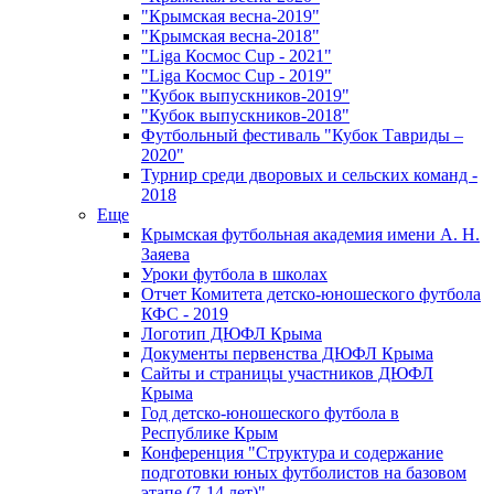
"Крымская весна-2019"
"Крымская весна-2018"
"Liga Космос Cup - 2021"
"Liga Космос Cup - 2019"
"Кубок выпускников-2019"
"Кубок выпускников-2018"
Футбольный фестиваль "Кубок Тавриды –
2020"
Турнир среди дворовых и сельских команд -
2018
Еще
Крымская футбольная академия имени А. Н.
Заяева
Уроки футбола в школах
Отчет Комитета детско-юношеского футбола
КФС - 2019
Логотип ДЮФЛ Крыма
Документы первенства ДЮФЛ Крыма
Сайты и страницы участников ДЮФЛ
Крыма
Год детско-юношеского футбола в
Республике Крым
Конференция "Структура и содержание
подготовки юных футболистов на базовом
этапе (7-14 лет)"