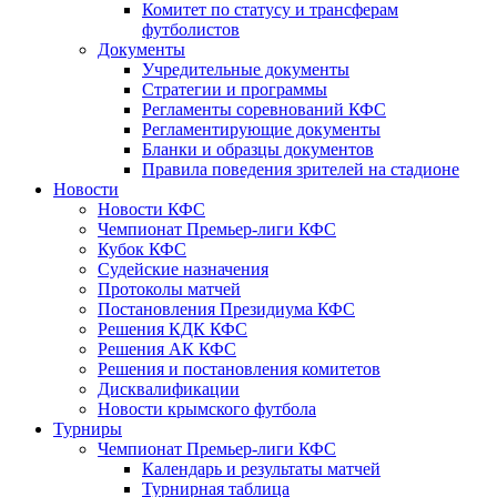
Комитет по статусу и трансферам
футболистов
Документы
Учредительные документы
Стратегии и программы
Регламенты соревнований КФС
Регламентирующие документы
Бланки и образцы документов
Правила поведения зрителей на стадионе
Новости
Новости КФС
Чемпионат Премьер-лиги КФС
Кубок КФС
Судейские назначения
Протоколы матчей
Постановления Президиума КФС
Решения КДК КФС
Решения АК КФС
Решения и постановления комитетов
Дисквалификации
Новости крымского футбола
Турниры
Чемпионат Премьер-лиги КФС
Календарь и результаты матчей
Турнирная таблица