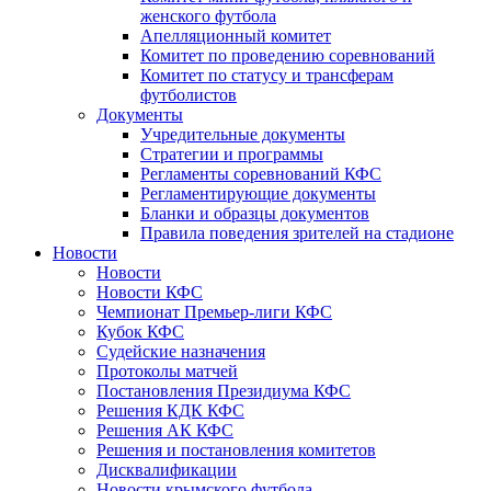
женского футбола
Апелляционный комитет
Комитет по проведению соревнований
Комитет по статусу и трансферам
футболистов
Документы
Учредительные документы
Стратегии и программы
Регламенты соревнований КФС
Регламентирующие документы
Бланки и образцы документов
Правила поведения зрителей на стадионе
Новости
Новости
Новости КФС
Чемпионат Премьер-лиги КФС
Кубок КФС
Судейские назначения
Протоколы матчей
Постановления Президиума КФС
Решения КДК КФС
Решения АК КФС
Решения и постановления комитетов
Дисквалификации
Новости крымского футбола