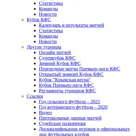
Статистика
Команды
Новости
Кубок КФС
Календарь и результаты матчей
Статистика
Команды
Новости
Другие турниры
Онлайн матчей
Суперкубок КФС
Зимний Кубок КФС
Переходные матчи Премьер-лиги КФС
Открытый зимний Кубок КФС
Кубок "Крымская весна"
Кубок Премьер-лиги КФС
Регламенты турниров КФС
Ссылки
Год сельского футбола – 2021
Год ветеранского футбола – 2020
Видео
Протокольные данные матчей
Судейские назначения
Дисквалификации игроков и официальных
лиц футбольных клубов