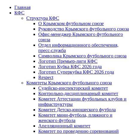
Главная
КФС
Структура КФС
О Крымском футбольном союзе
Руководство Крымского футбольного союза
Офис-менеджер Крымского футбольного
союза
Отдел информационного обеспечения,
пресс-служба
Символика Крымского футбольного союза
Логотип Премьер-лиги КФС
Логотип Кубка КФС 2026 года
Логотип Суперкубка КФС 2026 года
Respect
Комитеты Крымского футбольного союза
Судейско-инспекторский комитет
Контрольно-дисциплинарный комитет
Комитет Аттестации футбольных клубов и
инфраструктуры
Комитет Детско-юношеского футбола
Комитет мини-футбола, пляжного и
женского футбола
Апелляционный комитет
Комитет по проведению соревнований