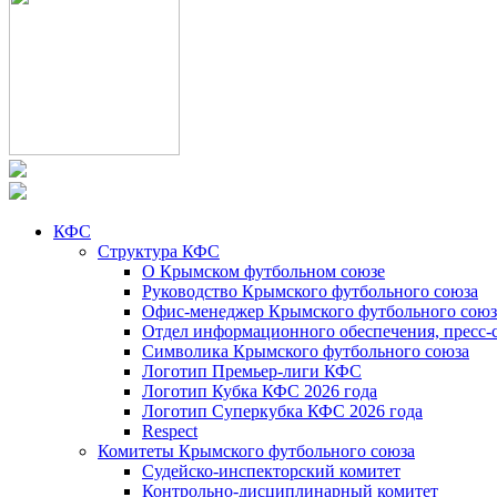
КФС
Структура КФС
О Крымском футбольном союзе
Руководство Крымского футбольного союза
Офис-менеджер Крымского футбольного союз
Отдел информационного обеспечения, пресс-
Символика Крымского футбольного союза
Логотип Премьер-лиги КФС
Логотип Кубка КФС 2026 года
Логотип Суперкубка КФС 2026 года
Respect
Комитеты Крымского футбольного союза
Судейско-инспекторский комитет
Контрольно-дисциплинарный комитет