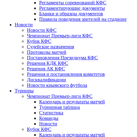
Регламенты соревнований КФС
Регламентирующие документы
Бланки и образцы документов
Правила поведения зрителей на стадионе
Новости
Новости КФС
Чемпионат Премьер-лиги КФС
Кубок КФС
Судейские назначения
Протоколы матчей
Постановления Президиума КФС
Решения КДК КФС
Решения АК КФС
Решения и постановления комитетов
Дисквалификации
Новости крымского футбола
Турниры
Чемпионат Премьер-лиги КФС
Календарь и результаты матчей
Турнирная таблица
Статистика
Команды
Новости
Кубок КФС
Календарь и результаты матчей