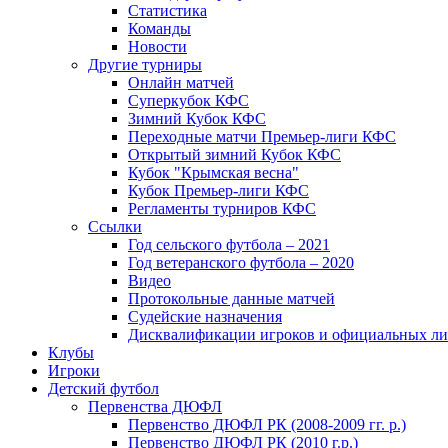
Статистика
Команды
Новости
Другие турниры
Онлайн матчей
Суперкубок КФС
Зимний Кубок КФС
Переходные матчи Премьер-лиги КФС
Открытый зимний Кубок КФС
Кубок "Крымская весна"
Кубок Премьер-лиги КФС
Регламенты турниров КФС
Ссылки
Год сельского футбола – 2021
Год ветеранского футбола – 2020
Видео
Протокольные данные матчей
Судейские назначения
Дисквалификации игроков и официальных ли
Клубы
Игроки
Детский футбол
Первенства ДЮФЛ
Первенство ДЮФЛ РК (2008-2009 гг. р.)
Первенство ДЮФЛ РК (2010 г.р.)