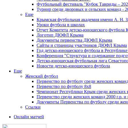
Футбольный фестиваль "Кубок Тавриды – 202
Турнир среди дворовых и сельских команд - 2
Еще
Крымская футбольная академия имени А. Н. З
Уроки футбола в школах
Отчет Комитета детско-юношеского футбола 
Логотип ДЮФЛ Крыма
Документы первенства ДЮФЛ Крыма
Сайты и страницы участников ДЮФЛ Крыма
Год детско-юношеского футбола в Республик
Конференция "Структура и содержание подгот
Детско-юношеская футбольная лига Севастоп
Новости детско-юношеского футбола
Еще
Женский футбол
Первенство по футболу среди женских команд
Первенство по футболу 8х8
Чемпионат Республики Крым среди женских 
Первенство среди женских команд 2000 г.р. и
Документы Первенства по футболу среди жен
Ссылки
Онлайн матчей