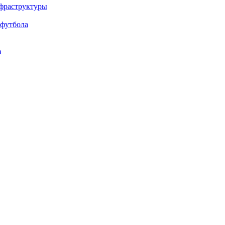
нфраструктуры
 футбола
в