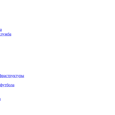
а
служба
нфраструктуры
 футбола
в