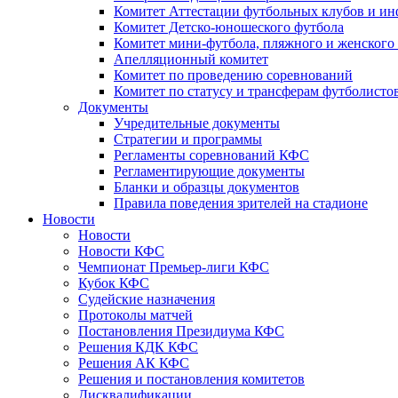
Комитет Аттестации футбольных клубов и и
Комитет Детско-юношеского футбола
Комитет мини-футбола, пляжного и женского
Апелляционный комитет
Комитет по проведению соревнований
Комитет по статусу и трансферам футболисто
Документы
Учредительные документы
Стратегии и программы
Регламенты соревнований КФС
Регламентирующие документы
Бланки и образцы документов
Правила поведения зрителей на стадионе
Новости
Новости
Новости КФС
Чемпионат Премьер-лиги КФС
Кубок КФС
Судейские назначения
Протоколы матчей
Постановления Президиума КФС
Решения КДК КФС
Решения АК КФС
Решения и постановления комитетов
Дисквалификации