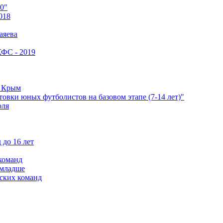
0"
018
аяева
КФС - 2019
е Крым
овки юных футболистов на базовом этапе (7-14 лет)"
оля
 до 16 лет
команд
 младше
ских команд