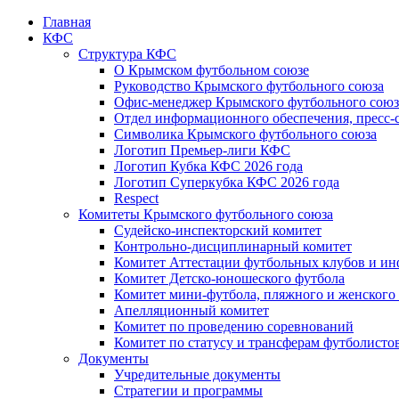
Главная
КФС
Структура КФС
О Крымском футбольном союзе
Руководство Крымского футбольного союза
Офис-менеджер Крымского футбольного союз
Отдел информационного обеспечения, пресс-
Символика Крымского футбольного союза
Логотип Премьер-лиги КФС
Логотип Кубка КФС 2026 года
Логотип Суперкубка КФС 2026 года
Respect
Комитеты Крымского футбольного союза
Судейско-инспекторский комитет
Контрольно-дисциплинарный комитет
Комитет Аттестации футбольных клубов и и
Комитет Детско-юношеского футбола
Комитет мини-футбола, пляжного и женского
Апелляционный комитет
Комитет по проведению соревнований
Комитет по статусу и трансферам футболисто
Документы
Учредительные документы
Стратегии и программы