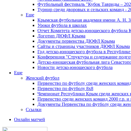
Футбольный фестиваль "Кубок Тавриды – 202
Турнир среди дворовых и сельских команд - 2
Еще
Крымская футбольная академия имени А. Н. З
Уроки футбола в школах
Отчет Комитета детско-юношеского футбола 
Логотип ДЮФЛ Крыма
Документы первенства ДЮФЛ Крыма
Сайты и страницы участников ДЮФЛ Крыма
Год детско-юношеского футбола в Республик
Конференция "Структура и содержание подгот
Детско-юношеская футбольная лига Севастоп
Новости детско-юношеского футбола
Еще
Женский футбол
Первенство по футболу среди женских команд
Первенство по футболу 8х8
Чемпионат Республики Крым среди женских 
Первенство среди женских команд 2000 г.р. и
Документы Первенства по футболу среди жен
Ссылки
Онлайн матчей