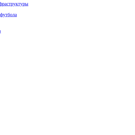
нфраструктуры
 футбола
в