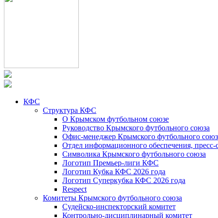
КФС
Структура КФС
О Крымском футбольном союзе
Руководство Крымского футбольного союза
Офис-менеджер Крымского футбольного союз
Отдел информационного обеспечения, пресс-
Символика Крымского футбольного союза
Логотип Премьер-лиги КФС
Логотип Кубка КФС 2026 года
Логотип Суперкубка КФС 2026 года
Respect
Комитеты Крымского футбольного союза
Судейско-инспекторский комитет
Контрольно-дисциплинарный комитет