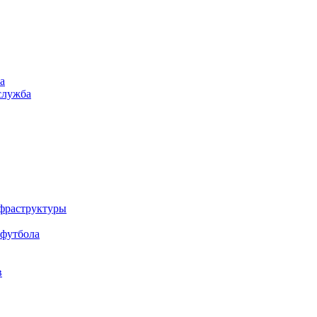
а
служба
нфраструктуры
 футбола
в