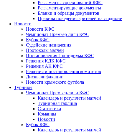
Регламенты соревнований КФС
Регламентирующие документы
Бланки и образцы документов
Правила поведения зрителей на стадионе
Новости
Новости КФС
Чемпионат Премьер-лиги КФС
Кубок КФС
Судейские назначения
Протоколы матчей
Постановления Президиума КФС
Решения КДК КФС
Решения АК КФС
Решения и постановления комитетов
Дисквалификации
Новости крымского футбола
Турниры
Чемпионат Премьер-лиги КФС
Календарь и результаты матчей
Турнирная таблица
Статистика
Команды
Новости
Кубок КФС
Календарь и результаты матчей