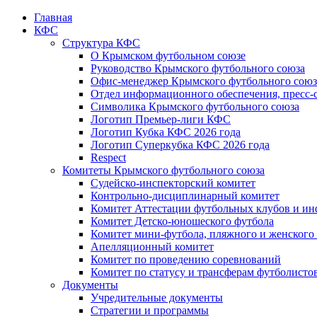
Главная
КФС
Структура КФС
О Крымском футбольном союзе
Руководство Крымского футбольного союза
Офис-менеджер Крымского футбольного союз
Отдел информационного обеспечения, пресс-
Символика Крымского футбольного союза
Логотип Премьер-лиги КФС
Логотип Кубка КФС 2026 года
Логотип Суперкубка КФС 2026 года
Respect
Комитеты Крымского футбольного союза
Судейско-инспекторский комитет
Контрольно-дисциплинарный комитет
Комитет Аттестации футбольных клубов и и
Комитет Детско-юношеского футбола
Комитет мини-футбола, пляжного и женского
Апелляционный комитет
Комитет по проведению соревнований
Комитет по статусу и трансферам футболисто
Документы
Учредительные документы
Стратегии и программы