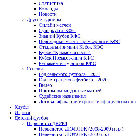
Статистика
Команды
Новости
Другие турниры
Онлайн матчей
Суперкубок КФС
Зимний Кубок КФС
Переходные матчи Премьер-лиги КФС
Открытый зимний Кубок КФС
Кубок "Крымская весна"
Кубок Премьер-лиги КФС
Регламенты турниров КФС
Ссылки
Год сельского футбола – 2021
Год ветеранского футбола – 2020
Видео
Протокольные данные матчей
Судейские назначения
Дисквалификации игроков и официальных ли
Клубы
Игроки
Детский футбол
Первенства ДЮФЛ
Первенство ДЮФЛ РК (2008-2009 гг. р.)
Первенство ДЮФЛ РК (2010 г.р.)