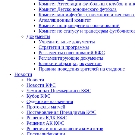
Комитет Аттестации футбольных клубов и и
Комитет Детско-юношеского футбола
Комитет мини-футбола, пляжного и женского
Апелляционный комитет
Комитет по проведению соревнований
Комитет по статусу и трансферам футболисто
Документы
Учредительные документы
Стратегии и программы
Регламенты соревнований КФС
Регламентирующие документы
Бланки и образцы документов
Правила поведения зрителей на стадионе
Новости
Новости
Новости КФС
Чемпионат Премьер-лиги КФС
Кубок КФС
Судейские назначения
Протоколы матчей
Постановления Президиума КФС
Решения КДК КФС
Решения АК КФС
Решения и постановления комитетов
Дисквалификации