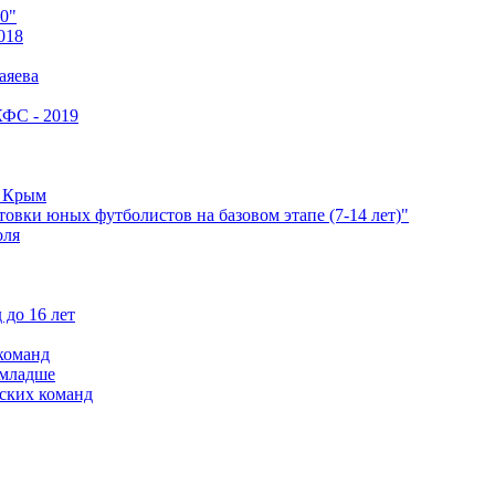
0"
018
аяева
КФС - 2019
е Крым
овки юных футболистов на базовом этапе (7-14 лет)"
оля
 до 16 лет
команд
 младше
ских команд