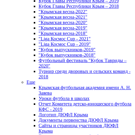
Кубок Главы Республики Крым – 2019
Кубок Главы Республики Крым – 2018
"Крымская весна-2022"
"Крымская весна-2021"
"Крымская весна-2020"
"Крымская весна-2019"
"Крымская весна-2018"
"Liga Космос Cup - 2021"
"Liga Космос Cup - 2019"
"Кубок выпускников-2019"
"Кубок выпускников-2018"
Футбольный фестиваль "Кубок Тавриды –
2020"
Турнир среди дворовых и сельских команд -
2018
Еще
Крымская футбольная академия имени А. Н.
Заяева
Уроки футбола в школах
Отчет Комитета детско-юношеского футбола
КФС - 2019
Логотип ДЮФЛ Крыма
Документы первенства ДЮФЛ Крыма
Сайты и страницы участников ДЮФЛ
Крыма