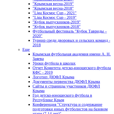
"Крымская весна-2019"
"Крымская весна-2018"
"Liga Космос Cup - 2021"
"Liga Космос Cup - 2019"
"Кубок выпускников-2019"
"Кубок выпускников-2018"
Футбольный фестиваль "Кубок Тавриды –
2020"
Турнир среди дворовых и сельских команд -
2018
Еще
Крымская футбольная академия имени А. Н.
Заяева
Уроки футбола в школах
Отчет Комитета детско-юношеского футбола
КФС - 2019
Логотип ДЮФЛ Крыма
Документы первенства ДЮФЛ Крыма
Сайты и страницы участников ДЮФЛ
Крыма
Год детско-юношеского футбола в
Республике Крым
Конференция "Структура и содержание
подготовки юных футболистов на базовом
этапе (7-14 лет)"