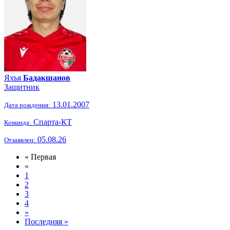
Яхъя
Бадакшанов
Защитник
13.01.2007
Дата рождения:
Спарта-КТ
Команда:
05.08.26
Отзаявлен:
« Первая
«
1
2
3
4
»
Последняя »