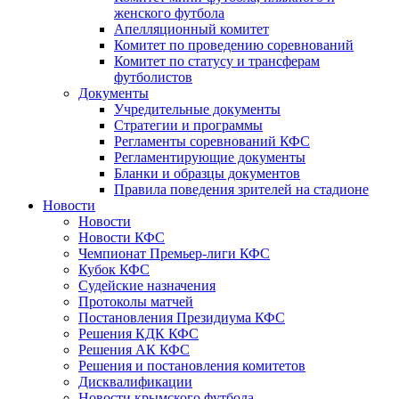
женского футбола
Апелляционный комитет
Комитет по проведению соревнований
Комитет по статусу и трансферам
футболистов
Документы
Учредительные документы
Стратегии и программы
Регламенты соревнований КФС
Регламентирующие документы
Бланки и образцы документов
Правила поведения зрителей на стадионе
Новости
Новости
Новости КФС
Чемпионат Премьер-лиги КФС
Кубок КФС
Судейские назначения
Протоколы матчей
Постановления Президиума КФС
Решения КДК КФС
Решения АК КФС
Решения и постановления комитетов
Дисквалификации
Новости крымского футбола