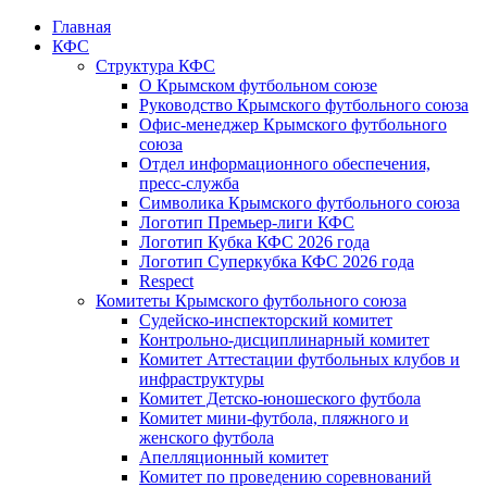
Главная
КФС
Структура КФС
О Крымском футбольном союзе
Руководство Крымского футбольного союза
Офис-менеджер Крымского футбольного
союза
Отдел информационного обеспечения,
пресс-служба
Символика Крымского футбольного союза
Логотип Премьер-лиги КФС
Логотип Кубка КФС 2026 года
Логотип Суперкубка КФС 2026 года
Respect
Комитеты Крымского футбольного союза
Судейско-инспекторский комитет
Контрольно-дисциплинарный комитет
Комитет Аттестации футбольных клубов и
инфраструктуры
Комитет Детско-юношеского футбола
Комитет мини-футбола, пляжного и
женского футбола
Апелляционный комитет
Комитет по проведению соревнований