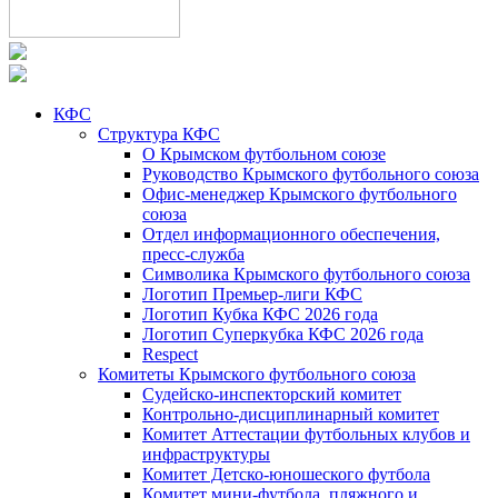
КФС
Структура КФС
О Крымском футбольном союзе
Руководство Крымского футбольного союза
Офис-менеджер Крымского футбольного
союза
Отдел информационного обеспечения,
пресс-служба
Символика Крымского футбольного союза
Логотип Премьер-лиги КФС
Логотип Кубка КФС 2026 года
Логотип Суперкубка КФС 2026 года
Respect
Комитеты Крымского футбольного союза
Судейско-инспекторский комитет
Контрольно-дисциплинарный комитет
Комитет Аттестации футбольных клубов и
инфраструктуры
Комитет Детско-юношеского футбола
Комитет мини-футбола, пляжного и