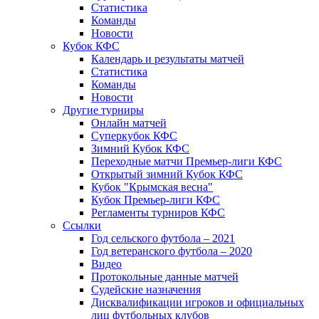
Статистика
Команды
Новости
Кубок КФС
Календарь и результаты матчей
Статистика
Команды
Новости
Другие турниры
Онлайн матчей
Суперкубок КФС
Зимний Кубок КФС
Переходные матчи Премьер-лиги КФС
Открытый зимний Кубок КФС
Кубок "Крымская весна"
Кубок Премьер-лиги КФС
Регламенты турниров КФС
Ссылки
Год сельского футбола – 2021
Год ветеранского футбола – 2020
Видео
Протокольные данные матчей
Судейские назначения
Дисквалификации игроков и официальных
лиц футбольных клубов