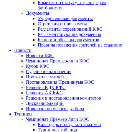
Комитет по статусу и трансферам
футболистов
Документы
Учредительные документы
Стратегии и программы
Регламенты соревнований КФС
Регламентирующие документы
Бланки и образцы документов
Правила поведения зрителей на стадионе
Новости
Новости КФС
Чемпионат Премьер-лиги КФС
Кубок КФС
Судейские назначения
Протоколы матчей
Постановления Президиума КФС
Решения КДК КФС
Решения АК КФС
Решения и постановления комитетов
Дисквалификации
Новости крымского футбола
Турниры
Чемпионат Премьер-лиги КФС
Календарь и результаты матчей
Турнирная таблица