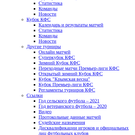
Статистика
Команды
Новости
Кубок КФС
Календарь и результаты матчей
Статистика
Команды
Новости
Другие турниры
Онлайн матчей
Суперкубок КФС
Зимний Кубок КФС
Переходные матчи Премьер-лиги КФС
Открытый зимний Кубок КФС
Кубок "Крымская весна"
Кубок Премьер-лиги КФС
Регламенты турниров КФС
Ссылки
Год сельского футбола – 2021
Год ветеранского футбола – 2020
Видео
Протокольные данные матчей
Судейские назначения
Дисквалификации игроков и официальных
лиц футбольных клубов