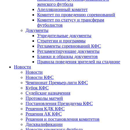
женского футбола
Апелляционный комитет
Комитет по проведению соревнований
Комитет по статусу и трансферам
футболистов
Документы
Учредительные документы
Стратегии и программы
Регламенты соревнований КФС
Регламентирующие документы
Бланки и образцы документов
Правила поведения зрителей на стадионе
Новости
Новости
Новости КФС
Чемпионат Премьер-лиги КФС
Кубок КФС
Судейские назначения
Протоколы матчей
Постановления Президиума КФС
Решения КДК КФС
Решения АК КФС
Решения и постановления комитетов
Дисквалификации
Новости крымского футбола