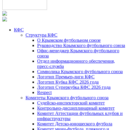
КФС
Структура КФС
О Крымском футбольном союзе
Руководство Крымского футбольного союза
Офис-менеджер Крымского футбольного
союза
Отдел информационного обеспечения,
пресс-служба
Символика Крымского футбольного союза
Логотип Премьер-лиги КФС
Логотип Кубка КФС 2026 года
Логотип Суперкубка КФС 2026 года
Respect
Комитеты Крымского футбольного союза
Судейско-инспекторский комитет
Контрольно-дисциплинарный комитет
Комитет Аттестации футбольных клубов и
инфраструктуры
Комитет Детско-юношеского футбола
Комитет мини-футбола, пляжного и