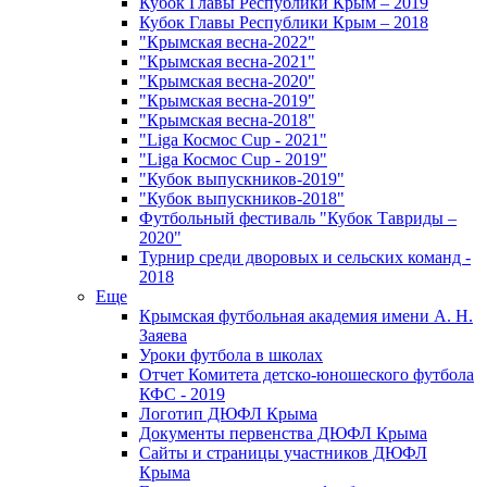
Кубок Главы Республики Крым – 2019
Кубок Главы Республики Крым – 2018
"Крымская весна-2022"
"Крымская весна-2021"
"Крымская весна-2020"
"Крымская весна-2019"
"Крымская весна-2018"
"Liga Космос Cup - 2021"
"Liga Космос Cup - 2019"
"Кубок выпускников-2019"
"Кубок выпускников-2018"
Футбольный фестиваль "Кубок Тавриды –
2020"
Турнир среди дворовых и сельских команд -
2018
Еще
Крымская футбольная академия имени А. Н.
Заяева
Уроки футбола в школах
Отчет Комитета детско-юношеского футбола
КФС - 2019
Логотип ДЮФЛ Крыма
Документы первенства ДЮФЛ Крыма
Сайты и страницы участников ДЮФЛ
Крыма