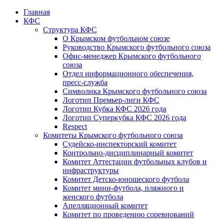
Главная
КФС
Структура КФС
О Крымском футбольном союзе
Руководство Крымского футбольного союза
Офис-менеджер Крымского футбольного
союза
Отдел информационного обеспечения,
пресс-служба
Символика Крымского футбольного союза
Логотип Премьер-лиги КФС
Логотип Кубка КФС 2026 года
Логотип Суперкубка КФС 2026 года
Respect
Комитеты Крымского футбольного союза
Судейско-инспекторский комитет
Контрольно-дисциплинарный комитет
Комитет Аттестации футбольных клубов и
инфраструктуры
Комитет Детско-юношеского футбола
Комитет мини-футбола, пляжного и
женского футбола
Апелляционный комитет
Комитет по проведению соревнований