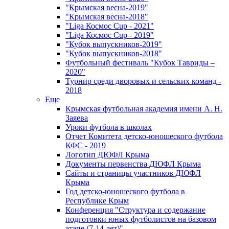
"Крымская весна-2019"
"Крымская весна-2018"
"Liga Космос Cup - 2021"
"Liga Космос Cup - 2019"
"Кубок выпускников-2019"
"Кубок выпускников-2018"
Футбольный фестиваль "Кубок Тавриды –
2020"
Турнир среди дворовых и сельских команд -
2018
Еще
Крымская футбольная академия имени А. Н.
Заяева
Уроки футбола в школах
Отчет Комитета детско-юношеского футбола
КФС - 2019
Логотип ДЮФЛ Крыма
Документы первенства ДЮФЛ Крыма
Сайты и страницы участников ДЮФЛ
Крыма
Год детско-юношеского футбола в
Республике Крым
Конференция "Структура и содержание
подготовки юных футболистов на базовом
этапе (7-14 лет)"