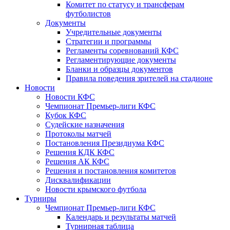
Комитет по статусу и трансферам
футболистов
Документы
Учредительные документы
Стратегии и программы
Регламенты соревнований КФС
Регламентирующие документы
Бланки и образцы документов
Правила поведения зрителей на стадионе
Новости
Новости КФС
Чемпионат Премьер-лиги КФС
Кубок КФС
Судейские назначения
Протоколы матчей
Постановления Президиума КФС
Решения КДК КФС
Решения АК КФС
Решения и постановления комитетов
Дисквалификации
Новости крымского футбола
Турниры
Чемпионат Премьер-лиги КФС
Календарь и результаты матчей
Турнирная таблица