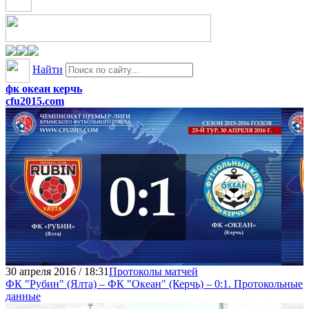
Найти
фк океан керчь
cfu2015.com
30 апреля 2016 / 18:31
Протоколы матчей
ФК "Рубин" (Ялта) – ФК "Океан" (Керчь) – 0:1. Протокольные
данные