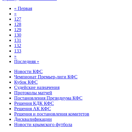
« Первая
«
127
128
129
130
131
132
133
»
Последняя »
Новости КФС
Чемпионат Премьер-лиги КФС
Кубок КФС
Судейские назначения
Протоколы матчей
Постановления Президиума КФС
Решения КДК КФС
Решения АК КФС
Решения и постановления комитетов
Дисквалификации
Новости крымского футбола