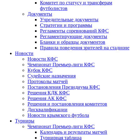
Комитет по статусу и трансферам
футболистов
Документы
Учредительные документы
Стратегии и программы
Регламенты соревнований КФС
Регламентирующие документы
Бланки и образцы документов
Правила поведения зрителей на стадионе
Новости
Новости КФС
Чемпионат Премьер-лиги КФС
Кубок КФС
Судейские назначения
Протоколы матчей
Постановления Президиума КФС
Решения КДК КФС
Решения АК КФС
Решения и постановления комитетов
Дисквалификации
Новости крымского футбола
Турниры
Чемпионат Премьер-лиги КФС
Календарь и результаты матчей
Турнирная таблица