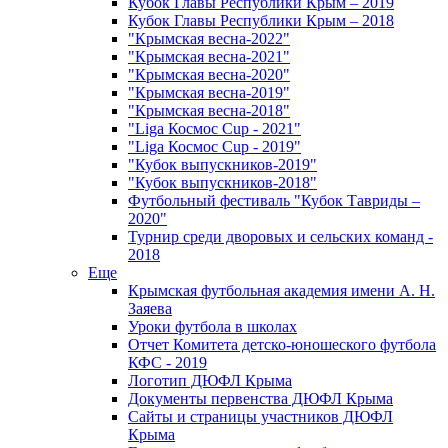
Кубок Главы Республики Крым – 2019
Кубок Главы Республики Крым – 2018
"Крымская весна-2022"
"Крымская весна-2021"
"Крымская весна-2020"
"Крымская весна-2019"
"Крымская весна-2018"
"Liga Космос Cup - 2021"
"Liga Космос Cup - 2019"
"Кубок выпускников-2019"
"Кубок выпускников-2018"
Футбольный фестиваль "Кубок Тавриды –
2020"
Турнир среди дворовых и сельских команд -
2018
Еще
Крымская футбольная академия имени А. Н.
Заяева
Уроки футбола в школах
Отчет Комитета детско-юношеского футбола
КФС - 2019
Логотип ДЮФЛ Крыма
Документы первенства ДЮФЛ Крыма
Сайты и страницы участников ДЮФЛ
Крыма