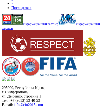
»
Последняя »
информационный партнер
информационный
партнер
295000,
Республика Крым
,
г. Симферополь
,
ул. Дыбенко, строение 1
Тел.:
+7 (3652) 53-40-53
E-mail:
info@cfu2015.com