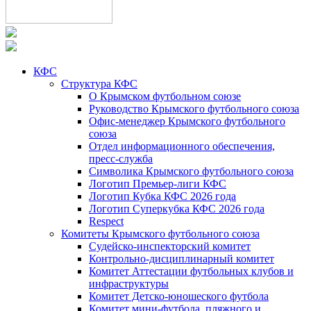
КФС
Структура КФС
О Крымском футбольном союзе
Руководство Крымского футбольного союза
Офис-менеджер Крымского футбольного
союза
Отдел информационного обеспечения,
пресс-служба
Символика Крымского футбольного союза
Логотип Премьер-лиги КФС
Логотип Кубка КФС 2026 года
Логотип Суперкубка КФС 2026 года
Respect
Комитеты Крымского футбольного союза
Судейско-инспекторский комитет
Контрольно-дисциплинарный комитет
Комитет Аттестации футбольных клубов и
инфраструктуры
Комитет Детско-юношеского футбола
Комитет мини-футбола, пляжного и