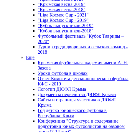
"Крымская весна-2019"
"Крымская весна-2018"
"Liga Космос Cup - 2021"
"Liga Космос Cup - 2019"
"Кубок выпускников-2019"
"Кубок выпускников-2018"
Футбольный фестиваль "Кубок Тавриды –
2020"
Турнир среди дворовых и сельских команд -
2018
Еще
Крымская футбольная академия имени А. Н.
Заяева
Уроки футбола в школах
Отчет Комитета детско-юношеского футбола
КФС - 2019
Логотип ДЮФЛ Крыма
Документы первенства ДЮФЛ Крыма
Сайты и страницы участников ДЮФЛ
Крыма
Год детско-юношеского футбола в
Республике Крым
Конференция "Структура и содержание
подготовки юных футболистов на базовом
этапе (7-14 лет)"