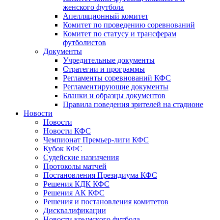
женского футбола
Апелляционный комитет
Комитет по проведению соревнований
Комитет по статусу и трансферам
футболистов
Документы
Учредительные документы
Стратегии и программы
Регламенты соревнований КФС
Регламентирующие документы
Бланки и образцы документов
Правила поведения зрителей на стадионе
Новости
Новости
Новости КФС
Чемпионат Премьер-лиги КФС
Кубок КФС
Судейские назначения
Протоколы матчей
Постановления Президиума КФС
Решения КДК КФС
Решения АК КФС
Решения и постановления комитетов
Дисквалификации
Новости крымского футбола