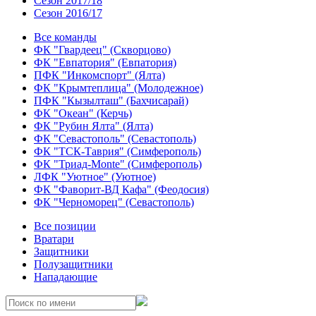
Сезон 2017/18
Сезон 2016/17
Все команды
ФК "Гвардеец" (Скворцово)
ФК "Евпатория" (Евпатория)
ПФК "Инкомспорт" (Ялта)
ФК "Крымтеплица" (Молодежное)
ПФК "Кызылташ" (Бахчисарай)
ФК "Океан" (Керчь)
ФК "Рубин Ялта" (Ялта)
ФК "Севастополь" (Севастополь)
ФК "ТСК-Таврия" (Симферополь)
ФК "Триад-Monte" (Симферополь)
ЛФК "Уютное" (Уютное)
ФК "Фаворит-ВД Кафа" (Феодосия)
ФК "Черноморец" (Севастополь)
Все позиции
Вратари
Защитники
Полузащитники
Нападающие