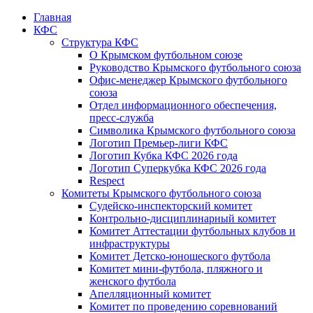
Главная
КФС
Структура КФС
О Крымском футбольном союзе
Руководство Крымского футбольного союза
Офис-менеджер Крымского футбольного
союза
Отдел информационного обеспечения,
пресс-служба
Символика Крымского футбольного союза
Логотип Премьер-лиги КФС
Логотип Кубка КФС 2026 года
Логотип Суперкубка КФС 2026 года
Respect
Комитеты Крымского футбольного союза
Судейско-инспекторский комитет
Контрольно-дисциплинарный комитет
Комитет Аттестации футбольных клубов и
инфраструктуры
Комитет Детско-юношеского футбола
Комитет мини-футбола, пляжного и
женского футбола
Апелляционный комитет
Комитет по проведению соревнований