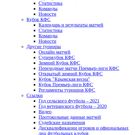
Статистика
Команды
Новости
Кубок КФС
Календарь и результаты матчей
Статистика
Команды
Новости
Другие турниры
Онлайн матчей
Суперкубок КФС
Зимний Кубок КФС
Переходные матчи Премьер-лиги КФС
Открытый зимний Кубок КФС
Кубок "Крымская весна"
Кубок Премьер-лиги КФС
Регламенты турниров КФС
Ссылки
Год сельского футбола – 2021
Год ветеранского футбола – 2020
Видео
Протокольные данные матчей
Судейские назначения
Дисквалификации игроков и официальных
лиц футбольных клубов